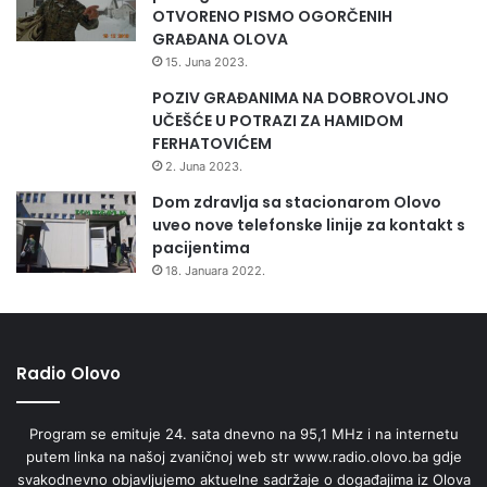
2
OTVORENO PISMO OGORČENIH
.
GRAĐANA OLOVA
2
15. Juna 2023.
0
1
POZIV GRAĐANIMA NA DOBROVOLJNO
4
UČEŠĆE U POTRAZI ZA HAMIDOM
FERHATOVIĆEM
2. Juna 2023.
Dom zdravlja sa stacionarom Olovo
uveo nove telefonske linije za kontakt s
pacijentima
18. Januara 2022.
Radio Olovo
Program se emituje 24. sata dnevno na 95,1 MHz i na internetu
putem linka na našoj zvaničnoj web str www.radio.olovo.ba gdje
svakodnevno objavljujemo aktuelne sadržaje o događajima iz Olova