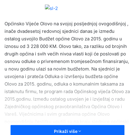
n
d
a
Općinsko Vijeće Olovo na svojoj posljednjoj ovogodišnjoj ,
n
e
inače dvadesetoj redovnoj sjednici danas je između
m
ostalog usvojilo Budžet općine Olovo za 2015. godinu u
a
iznosu od 3 228 000 KM. Olovo tako, za razliku od brojnih
i
drugih općina i svih većih nivoa vlasti koji će poslovati po
l
osnovu odluke o privremenom tromjesečnom finansiranju,
u novu godinu ulazi sa novim budžetom. Na sjednici je
usvojena i prateća Odluka o izvršenju budžeta općine
Olovo za 2015. godinu, odluka o komunalnim taksama za
istaknutu firmu, te program rada Općinskog vijeća Olovo za
2015.godinu. Između ostalog usvojen je i izvještaj o radu
Zajedničkog općinskog pravobranilaštva Općina Olovo i
Vareš. Vijećnicima i svim građanima općine Olovo
novogodišnju čestitku uputili su na kraju sjednice općinski
načelnik Džemal Memagić i predsjedavajući OV Olovo
Prikaži više