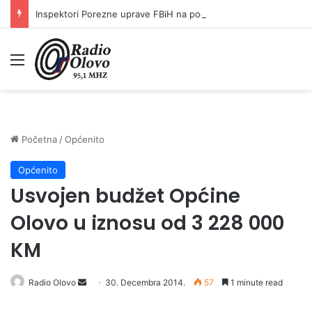
Inspektori Porezne uprave FBiH na području ZDK izvršili 24 inspekcijska nadzora
Meni
Početna
/
Općenito
Općenito
Usvojen budžet Općine
Olovo u iznosu od 3 228 000
KM
Radio Olovo
S
30. Decembra 2014.
57
1 minute read
e