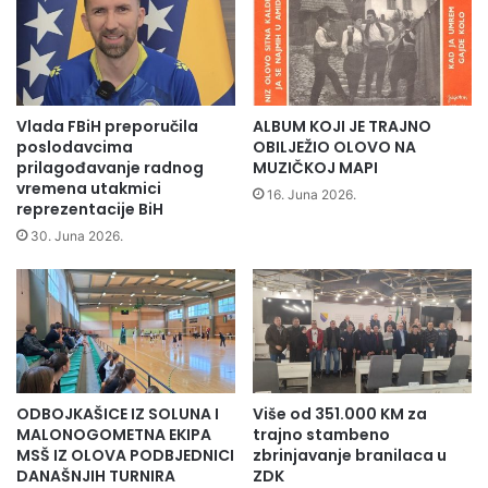
m
o
p
v
a
o
n
Đ
j
e
u
m
Vlada FBiH preporučila
ALBUM KOJI JE TRAJNO
n
a
poslodavcima
OBILJEŽIO OLOVO NA
a
l
prilagođavanje radnog
MUZIČKOJ MAPI
z
vremena utakmici
M
16. Juna 2026.
i
reprezentacije BiH
e
v
m
30. Juna 2026.
a
a
#
g
S
i
T
ć
A
o
L
r
O
g
ODBOJKAŠICE IZ SOLUNA I
Više od 351.000 KM za
M
a
MALONOGOMETNA EKIPA
trajno stambeno
I
n
MSŠ IZ OLOVA PODBJEDNICI
zbrinjavanje branilaca u
J
i
DANAŠNJIH TURNIRA
ZDK
E
z