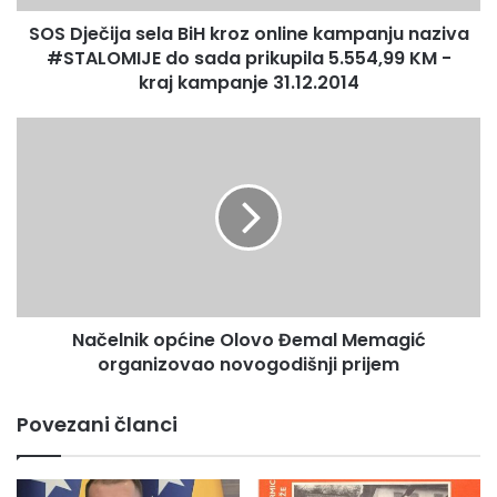
j
SOS Dječija sela BiH kroz online kampanju naziva
a
#STALOMIJE do sada prikupila 5.554,99 KM -
s
e
kraj kampanje 31.12.2014
l
a
N
B
a
i
č
H
e
k
l
r
n
o
i
z
k
o
o
n
Načelnik općine Olovo Đemal Memagić
p
l
organizovao novogodišnji prijem
ć
i
i
n
n
Povezani članci
e
e
k
O
a
l