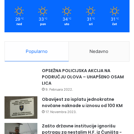
k
a
9
m
9
m
K
29
33
34
31
31
℃
℃
℃
℃
℃
M
ned
pon
uto
sri
čet
-
k
r
a
Popularno
Nedavno
j
k
a
OPSEŽNA POLICIJSKA AKCIJA NA
m
PODRUČJU OLOVA – UHAPŠENO OSAM
p
LICA
a
9. Februara 2022.
n
j
Obavijest za isplatu jednokratne
e
novčane naknade u iznosu od 100 KM
3
17. Novembra 2023.
1
.
Zašto državne institucije ignorišu
1
potragu za nestalim H.F. iz Čuništa -