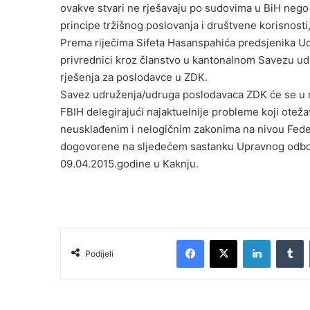
ovakve stvari ne rješavaju po sudovima u BiH nego
principe tržišnog poslovanja i društvene korisnosti
Prema riječima Sifeta Hasanspahića predsjenika Udr
privrednici kroz članstvo u kantonalnom Savezu ud
rješenja za poslodavce u ZDK.
Savez udruženja/udruga poslodavaca ZDK će se u n
FBIH delegirajući najaktuelnije probleme koji oteža
neusklađenim i nelogičnim zakonima na nivou Federac
dogovorene na sljedećem sastanku Upravnog odbor
09.04.2015.godine u Kaknju.
Facebook
X
LinkedIn
Tumblr
Podijeli