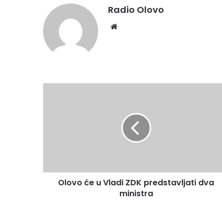
Radio Olovo
We
bsi
te
O
l
o
v
o
ć
e
u
V
Olovo će u Vladi ZDK predstavljati dva
l
ministra
a
d
i