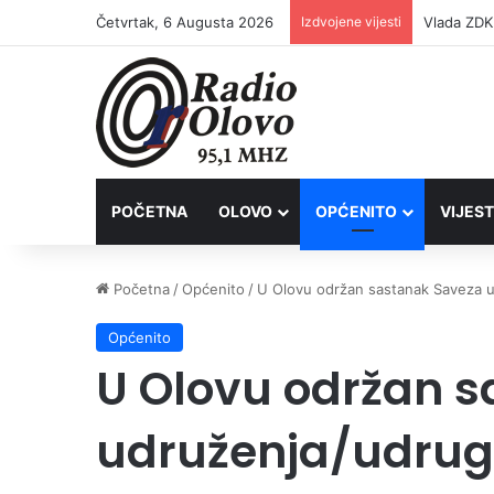
Četvrtak, 6 Augusta 2026
Izdvojene vijesti
POČETNA
OLOVO
OPĆENITO
VIJEST
Početna
/
Općenito
/
U Olovu održan sastanak Saveza 
Općenito
U Olovu održan 
udruženja/udrug