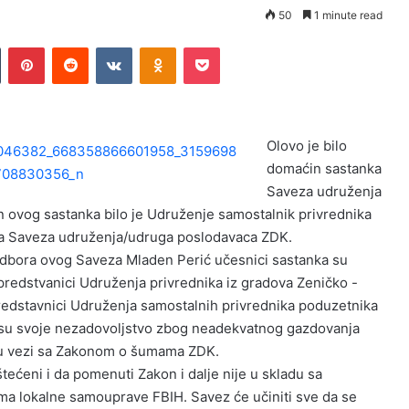
50
1 minute read
Tumblr
Pinterest
Reddit
VKontakte
Odnoklassniki
Pocket
Olovo je bilo
domaćin sastanka
Saveza udruženja
ovog sastanka bilo je Udruženje samostalnik privrednika
ča Saveza udruženja/udruga poslodavaca ZDK.
odbora ovog Saveza Mladen Perić učesnici sastanka su
u predstvanici Udruženja privrednika iz gradova Zeničko -
Predstavnici Udruženja samostalnih privrednika poduzetnika
zili su svoje nezadovoljstvo zbog neadekvatnog gazdovanja
u vezi sa Zakonom o šumama ZDK.
štećeni i da pomenuti Zakon i dalje nije u skladu sa
ima lokalne samouprave FBIH. Savez će učiniti sve da se