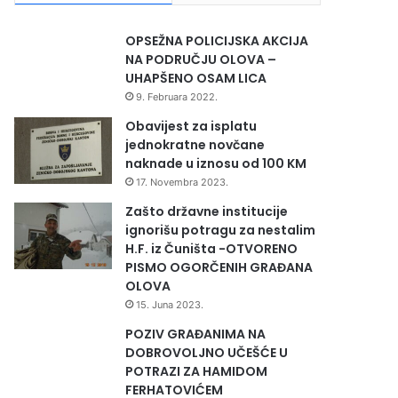
OPSEŽNA POLICIJSKA AKCIJA
NA PODRUČJU OLOVA –
UHAPŠENO OSAM LICA
9. Februara 2022.
Obavijest za isplatu
jednokratne novčane
naknade u iznosu od 100 KM
17. Novembra 2023.
Zašto državne institucije
ignorišu potragu za nestalim
H.F. iz Čuništa -OTVORENO
PISMO OGORČENIH GRAĐANA
OLOVA
15. Juna 2023.
POZIV GRAĐANIMA NA
DOBROVOLJNO UČEŠĆE U
POTRAZI ZA HAMIDOM
FERHATOVIĆEM