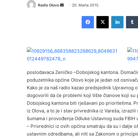
Radio Olovo
S
20. Marta 2015.
e
Facebook
X
LinkedIn
n
d
a
n
e
m
a
i
poslodavaca Zeničko –Dobojskog kantona. Domaćin 
l
poduzetnika općine Olovo koje je jedan od osniva
Kako je za naš radio kazao predsjednik Upravnog 
dogovorili da će problemi koji tište članove koji s
Dobojskog kantona biti rješavani po prioritetima. 
iz Olova, a to je i stav privrednika iz Vareša, izra
šumama i provođenja Odluke Ustavnog suda FBIH 
– Privrednici iz ovih općina smatraju da su i dalje o
ustavnim odredbama, ali niti sa Zakonom o princip