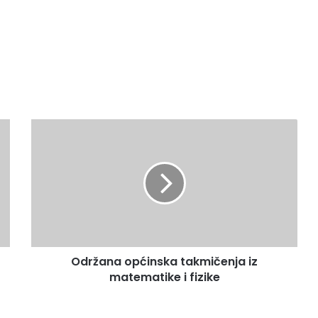
O
d
r
ž
a
n
a
o
p
Održana općinska takmičenja iz
ć
matematike i fizike
i
n
s