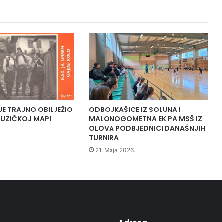
k
a
t
a
k
m
i
č
e
n
j
JE TRAJNO OBILJEŽIO
ODBOJKAŠICE IZ SOLUNA I
a
UZIČKOJ MAPI
MALONOGOMETNA EKIPA MSŠ IZ
i
OLOVA PODBJEDNICI DANAŠNJIH
.
TURNIRA
z
m
21. Maja 2026.
a
t
e
m
a
t
i