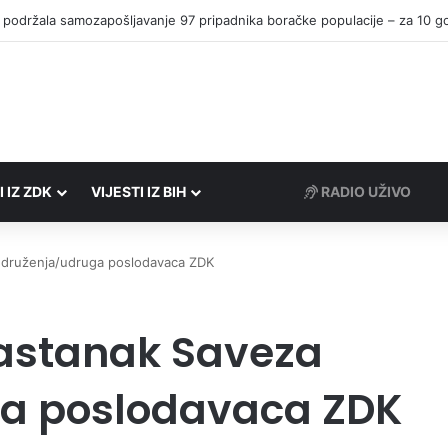
I IZ ZDK
VIJESTI IZ BIH
RADIO UŽIVO
udruženja/udruga poslodavaca ZDK
sastanak Saveza
a poslodavaca ZDK