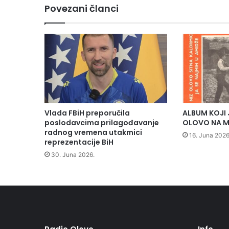
Z
Povezani članci
D
K
p
r
e
d
s
t
a
v
Vlada FBiH preporučila
ALBUM KOJI 
l
poslodavcima prilagođavanje
OLOVO NA M
j
radnog vremena utakmici
16. Juna 2026
reprezentacije BiH
a
t
30. Juna 2026.
i
d
v
a
m
i
n