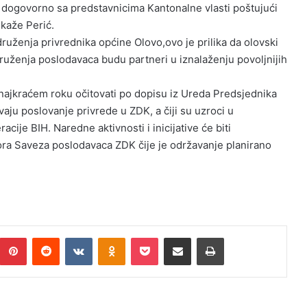
 dogovorno sa predstavnicima Kantonalne vlasti poštujući
,kaže Perić.
uženja privrednika općine Olovo,ovo je prilika da olovski
ruženja poslodavaca budu partneri u iznalaženju povoljnijih
ajkraćem roku očitovati po dopisu iz Ureda Predsjednika
vaju poslovanje privrede u ZDK, a čiji su uzroci u
ije BIH. Naredne aktivnosti i inicijative će biti
a Saveza poslodavaca ZDK čije je održavanje planirano
Pinterest
Reddit
VKontakte
Odnoklassniki
Pocket
Podijeli putem Emaila
Print