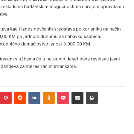
 u skladu sa budžetskim mogućnostima i brojem opravdanih
stva.
stava kao i iznos novčanih sredstava po korisniku na način
.200,00 KM po jednom dunumu za nabavku sadnica.
porodnično domaćinstvo iznosi 3.000,00 KM.
inskim službama će u narednih deset dana raspisati javni
ju zahtjeva zainteresiranim strankama.
Pinterest
Reddit
VKontakte
Odnoklassniki
Pocket
Podijeli putem Emaila
Print