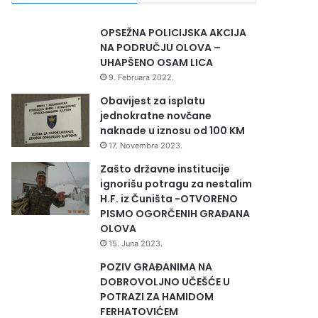
OPSEŽNA POLICIJSKA AKCIJA
NA PODRUČJU OLOVA –
UHAPŠENO OSAM LICA
9. Februara 2022.
Obavijest za isplatu
jednokratne novčane
naknade u iznosu od 100 KM
17. Novembra 2023.
Zašto državne institucije
ignorišu potragu za nestalim
H.F. iz Čuništa -OTVORENO
PISMO OGORČENIH GRAĐANA
OLOVA
15. Juna 2023.
POZIV GRAĐANIMA NA
DOBROVOLJNO UČEŠĆE U
POTRAZI ZA HAMIDOM
FERHATOVIĆEM