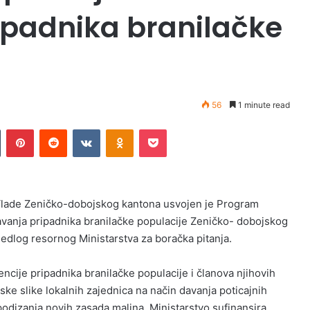
ipadnika branilačke
56
1 minute read
Tumblr
Pinterest
Reddit
VKontakte
Odnoklassniki
Pocket
 Vlade Zeničko-dobojskog kantona usvojen je Program
javanja pripadnika branilačke populacije Zeničko- dobojskog
jedlog resornog Ministarstva za boračka pitanja.
encije pripadnika branilačke populacije i članova njihovih
ke slike lokalnih zajednica na način davanja poticajnih
podizanja novih zasada malina. Ministarstvo sufinansira