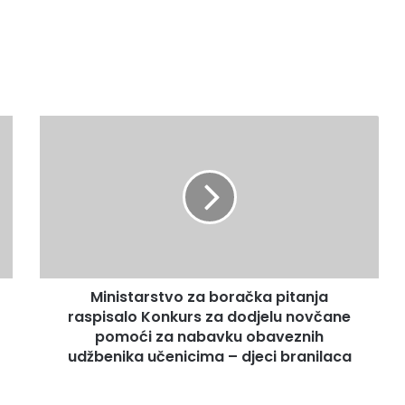
M
i
n
i
s
t
a
r
s
Ministarstvo za boračka pitanja
t
raspisalo Konkurs za dodjelu novčane
v
o
pomoći za nabavku obaveznih
z
udžbenika učenicima – djeci branilaca
a
b