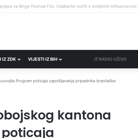
društvima podrška u iznosu od 138.000 KM
I IZ ZDK
VIJESTI IZ BIH
RADIO UŽIVO
svojila Program poticaja zapošljavanja pripadnika branilačke
obojskog kantona
 poticaja