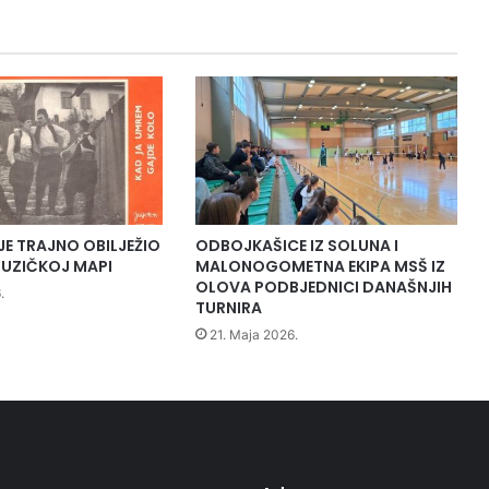
o
r
a
č
k
a
p
i
t
a
n
JE TRAJNO OBILJEŽIO
ODBOJKAŠICE IZ SOLUNA I
j
UZIČKOJ MAPI
MALONOGOMETNA EKIPA MSŠ IZ
a
OLOVA PODBJEDNICI DANAŠNJIH
.
r
TURNIRA
a
21. Maja 2026.
s
p
i
s
a
l
o