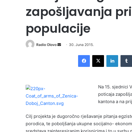
zapošljavanja pr
populacije
Radio Olovo
S
30. Juna 2015.
e
Facebook
X
LinkedIn
n
d
a
n
Na 15. sjednici
e
poticaja zapošl
m
kantona a na pri
a
i
l
Cilj projekta je dugoročno rješavanje pitanja egzist
porodica, te poboljšanja ukupne socijalno- ekonoms
sredstava zainteresiranim korisnicima i to u svrhu 