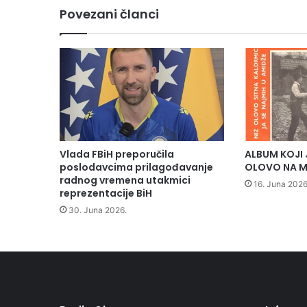
k
Povezani članci
i
ć
o
b
j
a
v
i
l
a
Vlada FBiH preporučila
ALBUM KOJI 
n
poslodavcima prilagođavanje
OLOVO NA M
o
radnog vremena utakmici
16. Juna 2026
v
reprezentacije BiH
u
30. Juna 2026.
p
j
e
s
m
u
"