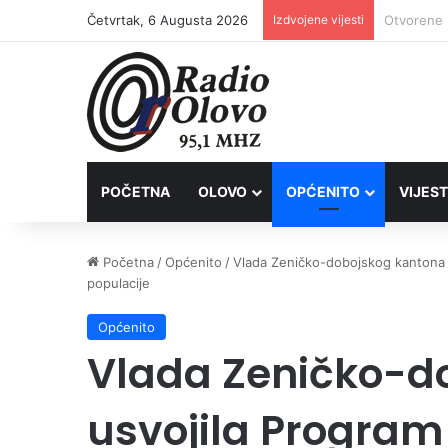
Četvrtak, 6 Augusta 2026
Izdvojene vijesti
Lovačkim 
POČETNA
OLOVO
OPĆENITO
VIJEST
Početna
/
Općenito
/
Vlada Zeničko-dobojskog kantona u
populacije
Općenito
Vlada Zeničko-d
usvojila Program