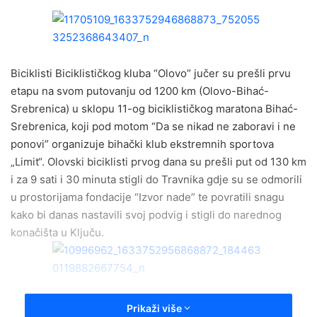
n
d
a
n
e
Biciklisti Biciklističkog kluba “Olovo” jučer su prešli prvu
m
etapu na svom putovanju od 1200 km (Olovo-Bihać-
a
Srebrenica) u sklopu 11-og biciklističkog maratona Bihać-
i
Srebrenica, koji pod motom “Da se nikad ne zaboravi i ne
l
ponovi” organizuje bihački klub ekstremnih sportova
„Limit“. Olovski biciklisti prvog dana su prešli put od 130 km
i za 9 sati i 30 minuta stigli do Travnika gdje su se odmorili
u prostorijama fondacije “Izvor nade” te povratili snagu
kako bi danas nastavili svoj podvig i stigli do narednog
konačišta u Ključu.
Prikaži više