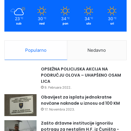
k
a
a
j
2
u
m
0
š
23
30
34
34
30
℃
℃
℃
℃
℃
1
k
sub
ned
pon
uto
sri
5
o
"
l
u
„
Popularno
Nedavno
M
u
s
OPSEŽNA POLICIJSKA AKCIJA NA
a
PODRUČJU OLOVA – UHAPŠENO OSAM
Ć
LICA
a
9. Februara 2022.
z
i
Obavijest za isplatu jednokratne
m
novčane naknade u iznosu od 100 KM
Ć
17. Novembra 2023.
a
t
Zašto državne institucije ignorišu
i
potragu za nestalim H.F. iz Čuništa -