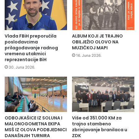
s
o
e
i
p
s
r
y
i
l
k
e
Vlada FBiH preporučila
ALBUM KOJI JE TRAJNO
l
R
poslodavcima
OBILJEŽIO OLOVO NA
j
o
prilagođavanje radnog
MUZIČKOJ MAPI
u
i
vremena utakmici
16. Juna 2026.
č
reprezentacije BiH
i
i
z
30. Juna 2026.
l
F
i
r
u
a
č
n
e
c
s
u
n
s
ODBOJKAŠICE IZ SOLUNA I
Više od 351.000 KM za
i
k
MALONOGOMETNA EKIPA
trajno stambeno
c
e
MSŠ IZ OLOVA PODBJEDNICI
zbrinjavanje branilaca u
i
p
DANAŠNJIH TURNIRA
ZDK
m
o