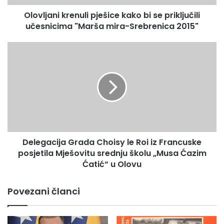
i
Olovljani krenuli pješice kako bi se priključili
k
učesnicima "Marša mira-Srebrenica 2015"
r
e
n
D
u
e
l
l
i
e
p
g
j
a
e
c
š
i
i
j
c
Delegacija Grada Choisy le Roi iz Francuske
a
e
posjetila Mješovitu srednju školu „Musa Ćazim
G
k
r
Ćatić“ u Olovu
a
a
k
d
Povezani članci
o
a
b
C
i
h