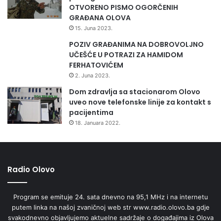
ć
OTVORENO PISMO OGORČENIH
“
GRAĐANA OLOVA
u
15. Juna 2023.
O
l
POZIV GRAĐANIMA NA DOBROVOLJNO
o
UČEŠĆE U POTRAZI ZA HAMIDOM
v
FERHATOVIĆEM
u
2. Juna 2023.
Dom zdravlja sa stacionarom Olovo
uveo nove telefonske linije za kontakt s
pacijentima
18. Januara 2022.
Radio Olovo
Program se emituje 24. sata dnevno na 95,1 MHz i na internetu
putem linka na našoj zvaničnoj web str www.radio.olovo.ba gdje
svakodnevno objavljujemo aktuelne sadržaje o događajima iz Olova