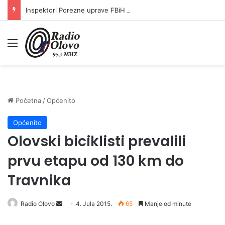
Inspektori Porezne uprave FBiH na području ZDK izvršili 24 inspekcijska nadzora
Meni
Početna
/
Općenito
Općenito
Olovski biciklisti prevalili
prvu etapu od 130 km do
Travnika
Radio Olovo
S
4. Jula 2015.
65
Manje od minute
e