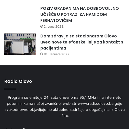
POZIV GRAĐANIMA NA DOBROVOLJNO
UČEŠĆE U POTRAZI ZA HAMIDOM
FERHATOVIĆEM
2. Juna 2023.
Dom zdravlja sa stacionarom Olovo
uveo nove telefonske linije za kontakt s
pacijentima
18. Januara 2022.
Radio Olovo
Program se emituje 24. sata dnevno na 95,1 MHz i na internetu
putem linka na našoj zvaničnoj web str www.radio.olovo.ba gdje
svakodnevno objavljujemo aktuelne sadržaje o događajima iz Olova
i šire.