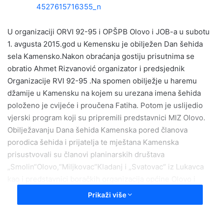
a
n
e
U organizaciji ORVI 92-95 i OPŠPB Olovo i JOB-a u subotu
m
1. avgusta 2015.god u Kemensku je obilježen Dan šehida
a
sela Kamensko.Nakon obraćanja gostiju prisutnima se
i
obratio Ahmet Rizvanović organizator i predsjednik
l
Organizacije RVI 92-95 .Na spomen obilježje u haremu
džamije u Kamensku na kojem su urezana imena šehida
položeno je cvijeće i proučena Fatiha. Potom je uslijedio
vjerski program koji su pripremili predstavnici MIZ Olovo.
Obilježavanju Dana šehida Kamenska pored članova
porodica šehida i prijatelja te mještana Kamenska
prisustvovali su članovi planinarskih društava
„Smolin“Olovo,“Miljkovac“Kladanj i „Svatovac“ iz Lukavca
kao i predstavnici boračkih organizacija općine Olovo i
brojni drugi gosti, predstavnci organizacija i institucija
Prikaži više
općine Olovo.
Kako je i naglasio Ahmet Rizvanović u svom obraćanju