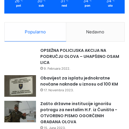
26
30
31
34
34
℃
℃
℃
℃
℃
r
pet
sub
ned
pon
uto
a
v
i
l
Popularno
Nedavno
i
u
O
OPSEŽNA POLICIJSKA AKCIJA NA
l
PODRUČJU OLOVA – UHAPŠENO OSAM
o
LICA
v
9. Februara 2022.
u
Obavijest za isplatu jednokratne
novčane naknade u iznosu od 100 KM
17. Novembra 2023.
Zašto državne institucije ignorišu
potragu za nestalim H.F. iz Čuništa -
OTVORENO PISMO OGORČENIH
GRAĐANA OLOVA
15. Juna 2023.