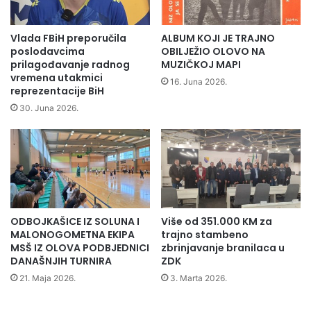
s
p
Organizatori su zahvalili svima koji su došli odati počast
k
u
sinovima čije majke sa najvećim bolom i tugom su
e
u
Vlada FBiH preporučila
ALBUM KOJI JE TRAJNO
v
č
proživjele i ovaj dan kada ožive potisnuta sjećanja i
poslodavcima
OBILJEŽIO OLOVO NA
o
e
prilagođavanje radnog
MUZIČKOJ MAPI
uspomene na njihove najmilije.
ž
vremena utakmici
s
16. Juna 2026.
reprezentacije BiH
n
n
j
i
30. Juna 2026.
e
c
k
i
r
E
o
u
z
r
g
o
r
p
ODBOJKAŠICE IZ SOLUNA I
Više od 351.000 KM za
a
R
MALONOGOMETNA EKIPA
trajno stambeno
d
a
MSŠ IZ OLOVA PODBJEDNICI
zbrinjavanje branilaca u
o
i
DANAŠNJIH TURNIRA
ZDK
v
d
21. Maja 2026.
3. Marta 2026.
e
a
E
t
v
o