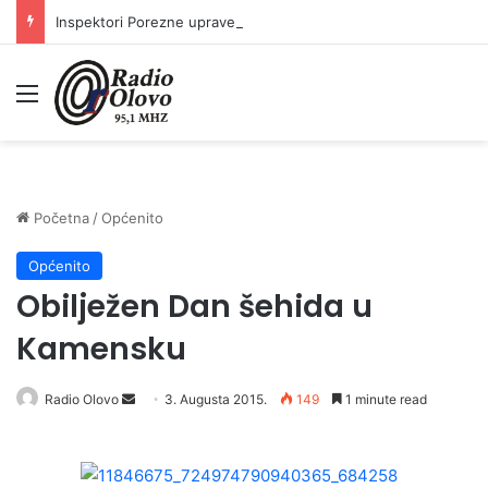
Inspektori Porezne uprave FBiH na području ZDK izvršili 24 inspekcijska nadzora
Meni
Početna
/
Općenito
Općenito
Obilježen Dan šehida u
Kamensku
Radio Olovo
S
3. Augusta 2015.
149
1 minute read
e
n
d