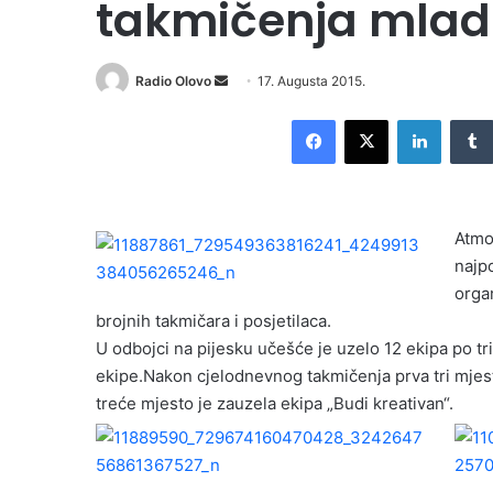
takmičenja mlad
Radio Olovo
S
17. Augusta 2015.
e
Facebook
X
LinkedIn
n
d
a
n
Atmo
e
najpo
m
orga
a
i
brojnih takmičara i posjetilaca.
l
U odbojci na pijesku učešće je uzelo 12 ekipa po tr
ekipe.Nakon cjelodnevnog takmičenja prva tri mjesta
treće mjesto je zauzela ekipa „Budi kreativan“.