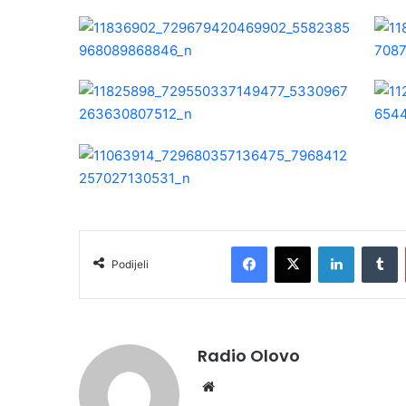
Facebook
X
LinkedIn
Tumblr
Podijeli
Radio Olovo
We