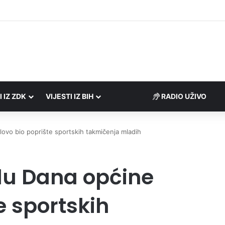
I IZ ZDK
VIJESTI IZ BIH
RADIO UŽIVO
lovo bio poprište sportskih takmičenja mladih
odu Dana općine
e sportskih