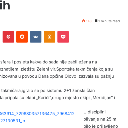
ih
118
1 minute read
Tumblr
Pinterest
Reddit
VKontakte
Odnoklassniki
Pocket
sfera i posjeta kakva do sada nije zabilježena na
znatijem izletištu Zeleni vir.Sportska takmičenja koja su
nizovana u povodu Dana općine Olovo izazvala su pažnju
i takmičara,igralo se po sistemu 2+1 ženski član
 pripala su ekipi „Karići“,drugo mjesto ekipi „Meridijan“ i
U disciplini
plivanje na 25 m
bilo je prijavljeno