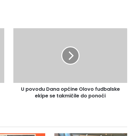
U
p
o
v
o
d
u
D
a
U povodu Dana općine Olovo fudbalske
n
ekipe se takmičile do ponoći
a
o
p
ć
i
n
e