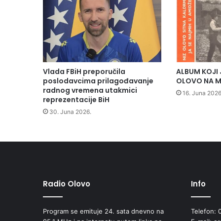
o
p
ć
i
n
e
O
Vlada FBiH preporučila
ALBUM KOJI 
l
poslodavcima prilagođavanje
OLOVO NA M
o
radnog vremena utakmici
16. Juna 2026
reprezentacije BiH
v
o
30. Juna 2026.
p
o
č
i
n
j
e
Radio Olovo
Info
1
5
Program se emituje 24. sata dnevno na
Telefon: 
.