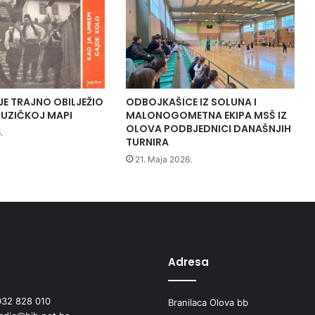
O
l
o
v
o
f
u
JE TRAJNO OBILJEŽIO
ODBOJKAŠICE IZ SOLUNA I
d
UZIČKOJ MAPI
MALONOGOMETNA EKIPA MSŠ IZ
b
OLOVA PODBJEDNICI DANAŠNJIH
.
TURNIRA
a
l
21. Maja 2026.
s
k
e
e
k
i
p
Adresa
e
s
032 828 010
Branilaca Olova bb
e