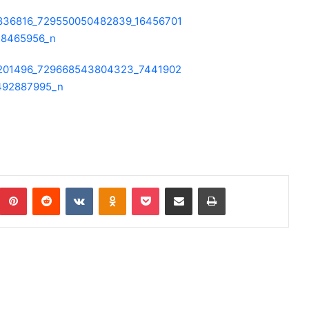
Pinterest
Reddit
VKontakte
Odnoklassniki
Pocket
Podijeli putem Emaila
Print