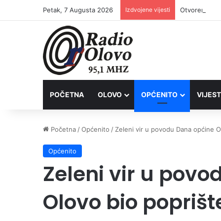
Petak, 7 Augusta 2026
Izdvojene vijesti
POČETNA
OLOVO
OPĆENITO
VIJEST
Početna
/
Općenito
/
Zeleni vir u povodu Dana općine O
Općenito
Zeleni vir u pov
Olovo bio poprišt