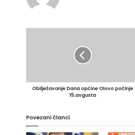
bsi
te
O
b
i
l
j
e
ž
a
v
Obilježavanje Dana općine Olovo počinje
a
15.avgusta
n
j
e
D
Povezani članci
a
n
a