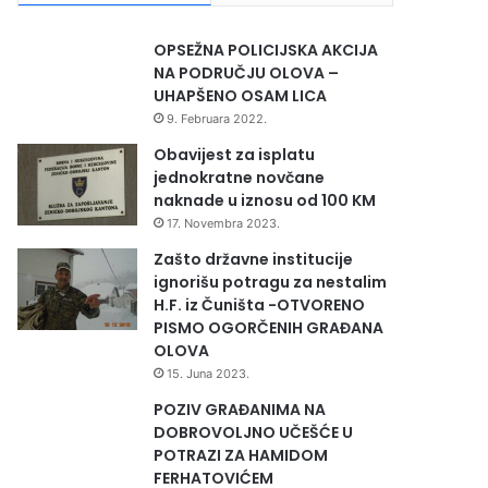
OPSEŽNA POLICIJSKA AKCIJA
NA PODRUČJU OLOVA –
UHAPŠENO OSAM LICA
9. Februara 2022.
Obavijest za isplatu
jednokratne novčane
naknade u iznosu od 100 KM
17. Novembra 2023.
Zašto državne institucije
ignorišu potragu za nestalim
H.F. iz Čuništa -OTVORENO
PISMO OGORČENIH GRAĐANA
OLOVA
15. Juna 2023.
POZIV GRAĐANIMA NA
DOBROVOLJNO UČEŠĆE U
POTRAZI ZA HAMIDOM
FERHATOVIĆEM