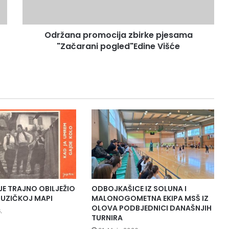
a
p
r
Održana promocija zbirke pjesama
o
"Začarani pogled"Edine Višće
m
o
c
i
j
a
z
b
i
r
k
e
p
j
JE TRAJNO OBILJEŽIO
ODBOJKAŠICE IZ SOLUNA I
e
UZIČKOJ MAPI
MALONOGOMETNA EKIPA MSŠ IZ
s
OLOVA PODBJEDNICI DANAŠNJIH
.
TURNIRA
a
m