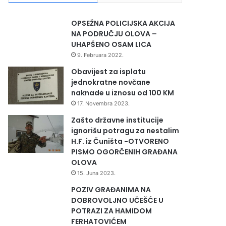
OPSEŽNA POLICIJSKA AKCIJA
NA PODRUČJU OLOVA –
UHAPŠENO OSAM LICA
9. Februara 2022.
Obavijest za isplatu
jednokratne novčane
naknade u iznosu od 100 KM
17. Novembra 2023.
Zašto državne institucije
ignorišu potragu za nestalim
H.F. iz Čuništa -OTVORENO
PISMO OGORČENIH GRAĐANA
OLOVA
15. Juna 2023.
POZIV GRAĐANIMA NA
DOBROVOLJNO UČEŠĆE U
POTRAZI ZA HAMIDOM
FERHATOVIĆEM