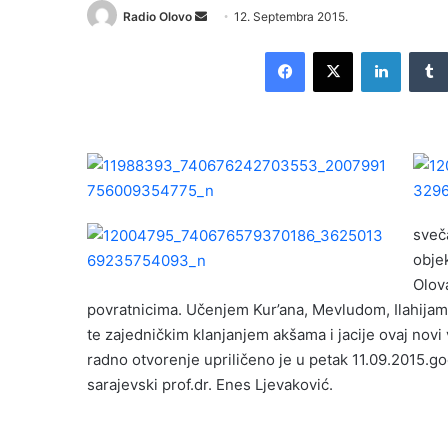
Radio Olovo
S
12. Septembra 2015.
e
Facebook
X
LinkedIn
n
d
a
n
e
m
a
i
sveč
l
objek
Olova
povratnicima. Učenjem Kur’ana, Mevludom, Ilahija
te zajedničkim klanjanjem akšama i jacije ovaj nov
radno otvorenje upriličeno je u petak 11.09.2015.g
sarajevski prof.dr. Enes Ljevaković.