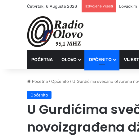
Četvrtak, 6 Augusta 2026
Izdvojene vijesti
Lovačkim 
POČETNA
OLOVO
OPĆENITO
VIJEST
Početna
/
Općenito
/
U Gurdićima svečano otvorena no
Općenito
U Gurdićima sve
novoizgrađena d