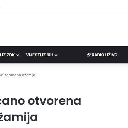
društvima podrška u iznosu od 138.000 KM
I IZ ZDK
VIJESTI IZ BIH
voizgrađena džamija
čano otvorena
žamija