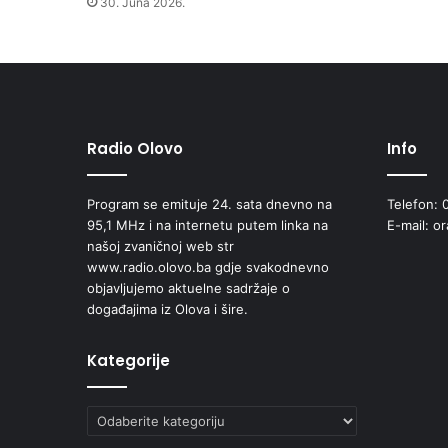
30. Juna 2026.
l
t
u
r
e
Radio Olovo
Info
Program se emituje 24. sata dnevno na
Telefon: 
95,1 MHz i na internetu putem linka na
E-mail: o
našoj zvaničnoj web str
www.radio.olovo.ba gdje svakodnevno
objavljujemo aktuelne sadržaje o
događajima iz Olova i šire.
Kategorije
Kategorije