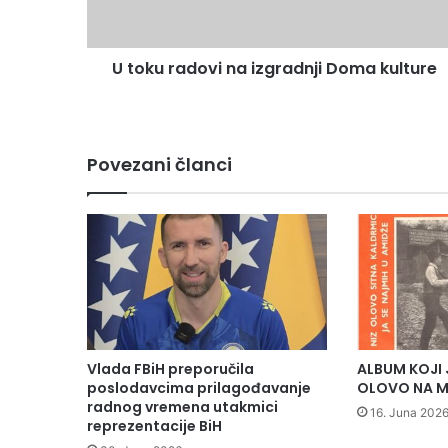
a
d
o
U toku radovi na izgradnji Doma kulture
v
i
n
a
i
Povezani članci
z
g
r
a
d
n
j
i
D
o
Vlada FBiH preporučila
ALBUM KOJI 
m
poslodavcima prilagođavanje
OLOVO NA M
a
radnog vremena utakmici
16. Juna 2026
reprezentacije BiH
k
u