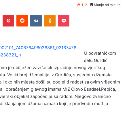
112
Manje od minute
Tumblr
Pinterest
Reddit
VKontakte
Odnoklassniki
Pocket
U povratničkom
selu Gurdići
ano je obilježen završetak izgradnje novog vjerskog
ta. Veliki broj džematlija iz Gurdića, susjednih džemata,
 i okolnih mjesta došli su podjeliti radost sa ovim vrijednim
ma i obraćanjem glavnog imama MIZ Olovo Esadaef.Pepića,
i vjerski objekat započeo je sa radom. Njegovo zvanično
od. klanjanjem džuma namaza koji je predvodio muftija