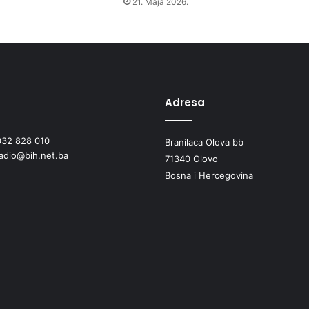
21. Maja 2026.
a
"
Z
a
č
a
r
Adresa
a
n
032 828 010
Branilaca Olova bb
i
radio@bih.net.ba
p
71340 Olovo
o
Bosna i Hercegovina
g
l
e
d
"
E
d
i
n