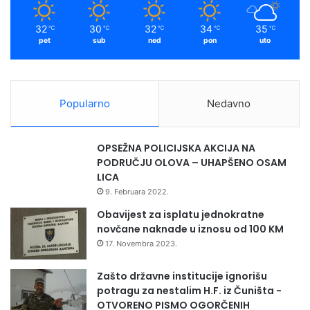
u
m
z
32
30
32
34
35
℃
℃
℃
℃
℃
a
pet
sub
ned
pon
uto
2
0
p
o
Popularno
Nedavno
r
o
d
OPSEŽNA POLICIJSKA AKCIJA NA
i
PODRUČJU OLOVA – UHAPŠENO OSAM
c
LICA
a
9. Februara 2022.
Obavijest za isplatu jednokratne
novčane naknade u iznosu od 100 KM
17. Novembra 2023.
Zašto državne institucije ignorišu
potragu za nestalim H.F. iz Čuništa -
OTVORENO PISMO OGORČENIH