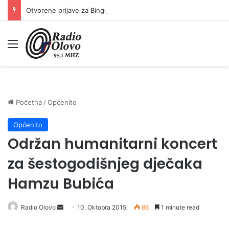
Otvorene prijave za Bingo Festival Fits: Odaberite outfit s omiljenim influencerom i zablistajte na Crvenom tepihu Sarajevo Film Festivala
Meni
Početna
/
Općenito
Općenito
Održan humanitarni koncert
za šestogodišnjeg dječaka
Hamzu Bubića
Radio Olovo
S
10. Oktobra 2015.
86
1 minute read
e