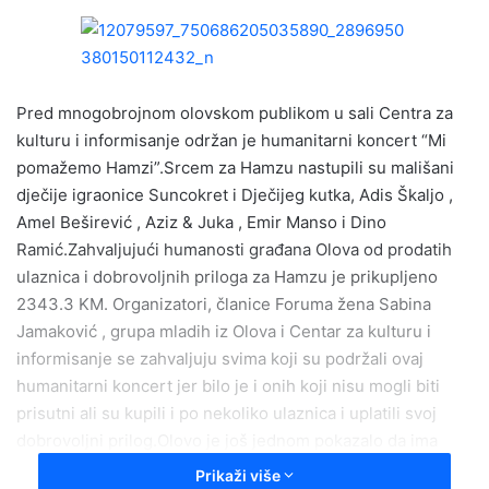
n
d
a
n
e
Pred mnogobrojnom olovskom publikom u sali Centra za
m
kulturu i informisanje održan je humanitarni koncert “Mi
a
pomažemo Hamzi”.Srcem za Hamzu nastupili su mališani
i
dječije igraonice Suncokret i Dječijeg kutka, Adis Škaljo ,
l
Amel Beširević , Aziz & Juka , Emir Manso i Dino
Ramić.Zahvaljujući humanosti građana Olova od prodatih
ulaznica i dobrovoljnih priloga za Hamzu je prikupljeno
2343.3 KM. Organizatori, članice Foruma žena Sabina
Jamaković , grupa mladih iz Olova i Centar za kulturu i
informisanje se zahvaljuju svima koji su podržali ovaj
humanitarni koncert jer bilo je i onih koji nisu mogli biti
prisutni ali su kupili i po nekoliko ulaznica i uplatili svoj
dobrovoljni prilog.Olovo je još jednom pokazalo da ima
ljude velikog srca i prijatelje koji su spremni doći i pomoći
Prikaži više