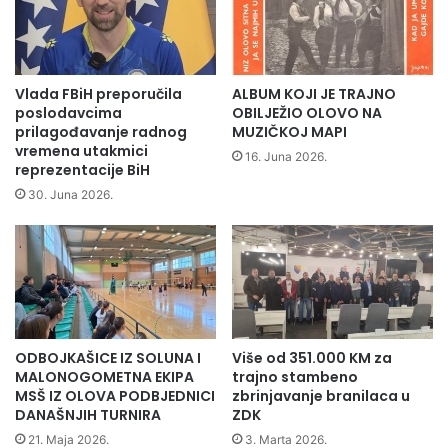
i
"
c
S
a
a
m
b
a
i
Vlada FBiH preporučila
ALBUM KOJI JE TRAJNO
o
n
poslodavcima
OBILJEŽIO OLOVO NA
b
a
prilagođavanje radnog
MUZIČKOJ MAPI
i
vremena utakmici
J
16. Juna 2026.
reprezentacije BiH
l
a
j
m
30. Juna 2026.
e
a
ž
k
i
o
o
v
D
i
j
ć
e
"
ODBOJKAŠICE IZ SOLUNA I
Više od 351.000 KM za
č
u
MALONOGOMETNA EKIPA
trajno stambeno
i
r
MSŠ IZ OLOVA PODBJEDNICI
zbrinjavanje branilaca u
j
u
DANAŠNJIH TURNIRA
ZDK
u
č
21. Maja 2026.
3. Marta 2026.
n
i