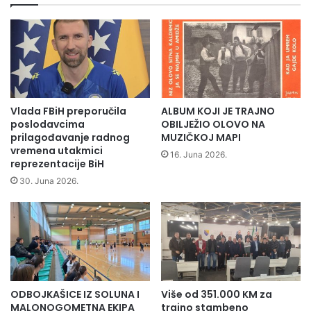
S
e
Realizacija Forum teatra je omogućena kroz projekat
e
n
„Ženski politički Forum“ koji je podržan sredstvima
m
p
Američke ambasade u BiH.
i
r
A.M
r
o
Š
j
u
e
t
k
Vlada FBiH preporučila
ALBUM KOJI JE TRAJNO
s
a
poslodavcima
OBILJEŽIO OLOVO NA
a
t
prilagođavanje radnog
MUZIČKOJ MAPI
s
"
vremena utakmici
16. Juna 2026.
a
reprezentacije BiH
V
r
i
30. Juna 2026.
a
n
d
o
n
i
i
s
c
i
i
r
m
"
a
ODBOJKAŠICE IZ SOLUNA I
Više od 351.000 KM za
k
MALONOGOMETNA EKIPA
trajno stambeno
u
o