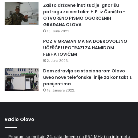
c
P
Zašto državne institucije ignorišu
i
A
potragu za nestalim H.F. iz Čuništa -
O
p
OTVORENO PISMO OGORČENIH
l
r
GRAĐANA OLOVA
o
o
15. Juna 2023.
v
g
o
r
POZIV GRAĐANIMA NA DOBROVOLJNO
a
UČEŠĆE U POTRAZI ZA HAMIDOM
m
FERHATOVIĆEM
a
2. Juna 2023.
p
Dom zdravlja sa stacionarom Olovo
r
uveo nove telefonske linije za kontakt s
e
pacijentima
g
18. Januara 2022.
o
r
a
n
i
Radio Olovo
č
n
Program se emituje 24. sata dnevno na 95,1 MHz i na internetu
e