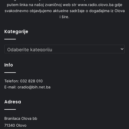
putem linka na našoj zvaničnoj web str www.radio.olovo.ba gdje
s
svakodnevno objavljujemo aktuelne sadržaje o događajima iz Olova
a
i šire.
r
a
d
Kategorije
n
j
Kategorije
e
B
i
Info
H
i
C
Telefon: 032 828 010
r
E-mail: oradio@bih.net.ba
n
e
Adresa
G
o
r
Branilaca Olova bb
e
71340 Olovo