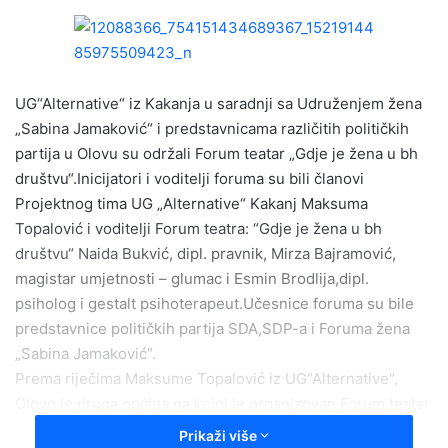
n
d
a
n
e
UG“Alternative“ iz Kakanja u saradnji sa Udruženjem žena
m
„Sabina Jamaković“ i predstavnicama različitih političkih
a
partija u Olovu su održali Forum teatar „Gdje je žena u bh
i
društvu“.Inicijatori i voditelji foruma su bili članovi
l
Projektnog tima UG „Alternative“ Kakanj Maksuma
Topalović i voditelji Forum teatra: “Gdje je žena u bh
društvu“ Naida Bukvić, dipl. pravnik, Mirza Bajramović,
magistar umjetnosti – glumac i Esmin Brodlija,dipl.
psiholog i gestalt psihoterapeut.Učesnice foruma su bile
predstavnice političkih partija SDA,SDP-a i Foruma žena
„Sabina Jamaković“.
Prema riječima Maksume Topalović iz UG“Alternative“,
Olovo je druga općina na kojoj je organizovan Forum teatar
i učesnice su stavile naglasak na ulogu žene i muškarca u
Prikaži više