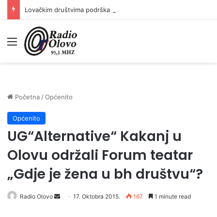
Lovačkim društvima podrška u iznosu od 138.000 KM
Meni
Početna
/
Općenito
Općenito
UG“Alternative“ Kakanj u
Olovu održali Forum teatar
„Gdje je žena u bh društvu“?
Radio Olovo
S
17. Oktobra 2015.
167
1 minute read
e