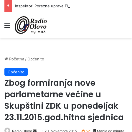
Inspektori Porezne uprave FBiH na području ZDK izvršili 24 inspekcijska nadzora
Meni
Početna
/
Općenito
Općenito
Zbog formiranja nove
parlametarne većine u
Skupštini ZDK u ponedeljak
23.11.2015.god.hitna sjednica
Radio Olovo
S
20. Novembra 2015.
52
Manje od minute