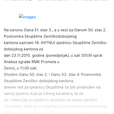
e
n
d
a
Na osnovu člana 51. stav 3., a u vezi sa članom 50. stav 2.
n
e
Poslovnika Skupštine Zeničkodobojskog
m
kantona sazivam 19. (HITNU) sjednicu Skupštine Zeničko-
a
dobojskog kantona za
i
dan 23.11.2015. godine /ponedjeljak/, u sali 301/III sprat
l
Aneksa zgrade RMK Prometa u
Zenici, u 11,00 sati.
Shodno članu 50. stav 2. i članu 53. stav 4. Poslovnika
Skupštine Zeničko-dobojskog kantona,
dnevni red za sjednicu Skupštine će biti predložen na
samoj sjednici koja je hitnog karaktera, te će
se i materijali za sjednicu dostaviti na samoj sjednici
Skupštine ,kaže se u saopštenju za javnost koje potpisuje
zamjenik predsjedavajuće Skupštine ZDK Jasmin Duvnjak.