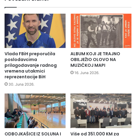
a
z
v
a
n
k
o
l
s
e
t
t
i
v
B
e
i
Vlada FBiH preporučila
ALBUM KOJI JE TRAJNO
p
H
poslodavcima
OBILJEŽIO OLOVO NA
e
u
prilagođavanje radnog
MUZIČKOJ MAPI
d
u
vremena utakmici
16. Juna 2026.
e
reprezentacije BiH
t
s
o
30. Juna 2026.
e
r
t
a
p
k
o
2
l
4
i
.
c
n
ODBOJKAŠICE IZ SOLUNA I
Više od 351.000 KM za
i
o