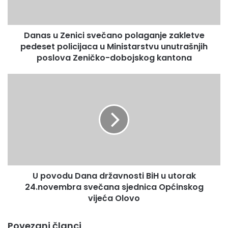
Z
e
n
Danas u Zenici svečano polaganje zakletve
i
pedeset policijaca u Ministarstvu unutrašnjih
c
i
poslova Zeničko-dobojskog kantona
s
v
U
e
p
č
o
a
v
n
o
o
d
p
u
o
D
l
a
a
U povodu Dana državnosti BiH u utorak
n
g
24.novembra svečana sjednica Općinskog
a
a
d
vijeća Olovo
n
r
j
ž
Povezani članci
e