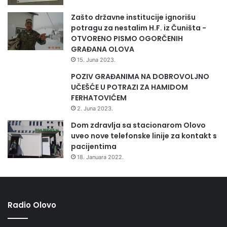
d
Zašto državne institucije ignorišu
o
potragu za nestalim H.F. iz Čuništa -
b
OTVORENO PISMO OGORČENIH
o
GRAĐANA OLOVA
j
15. Juna 2023.
s
k
POZIV GRAĐANIMA NA DOBROVOLJNO
o
UČEŠĆE U POTRAZI ZA HAMIDOM
g
FERHATOVIĆEM
k
2. Juna 2023.
a
Dom zdravlja sa stacionarom Olovo
n
uveo nove telefonske linije za kontakt s
t
pacijentima
o
18. Januara 2022.
n
a
Radio Olovo