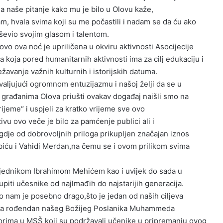
Na naše pitanje kako mu je bilo u Olovu kaže,
sam, hvala svima koji su me počastili i nadam se da ću ako
uševio svojim glasom i talentom.
vo ova noć je upriličena u okviru aktivnosti Asocijecije
ma
koja pored humanitarnih aktivnosti ima za cilj edukaciju i
ežavanje važnih kulturnih i istorijskih datuma.
valjujući ogromnom entuzijazmu i našoj želji da se u
rađanima Olova priušti ovakav događaj naišli smo na
jeme“ i uspjeli za kratko vrijeme sve ovo
vu ovo veče je bilo za pamćenje publici ali i
gdje od dobrovoljnih priloga prikupljen značajan iznos
iću i Vahidi Merdan,na čemu se i ovom prilikom svima
sjednikom Ibrahimom Mehićem kao i uvijek do sada u
kupiti učesnike od najlmađih do najstarijih generacija.
 nam je posebno drago,što je jedan od naših ciljeva
voda rođendan našeg Božijeg Poslanika Muhammeda
orima u MSŠ koji su podržavali učenike u pripremanju ovog