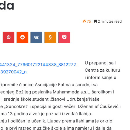
ida
75
2 minutes read
Tumblr
Pinterest
Reddit
VKontakte
Odnoklassniki
Pocket
U prepunoj sali
Centra za kulturu
i informisanje u
ripremile članice Asocijacije Fatma u saradnji sa
jednjeg Božijeg poslanika Muhammeda a.s.U šarolikom i
 i srednje škole,studenti,članovi Udruženja“Naše
e „Suncokret“ i specijalni gosti večeri Dženan ef.Čaušević i
ima 13 godina a već je poznati izvođač Ilahija.
ju i odličan je učenik. Ljubav prema Ilahijama je orkrio
io je prvi razred muzičke škole a ima namjeru i dalje da