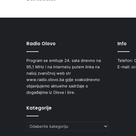
c
i
j
u
F
K
"
Radio Olovo
Info
S
t
Program se emituje 24. sata dnevno na
Telefon: 
u
95,1 MHz i na internetu putem linka na
E-mail: o
p
našoj zvaničnoj web str
č
www.radio.olovo.ba gdje svakodnevno
a
objavljujemo aktuelne sadržaje o
n
događajima iz Olova i šire.
i
c
a
Kategorije
"
Kategorije