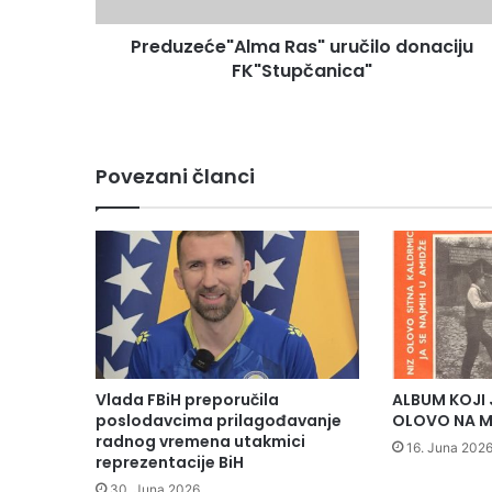
e
Preduzeće"Alma Ras" uručilo donaciju
"
FK"Stupčanica"
A
l
m
a
R
Povezani članci
a
s
"
u
r
u
č
i
l
o
Vlada FBiH preporučila
ALBUM KOJI 
d
poslodavcima prilagođavanje
OLOVO NA M
o
radnog vremena utakmici
16. Juna 2026
n
reprezentacije BiH
a
30. Juna 2026.