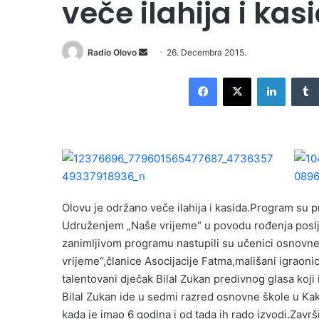
veče ilahija i kas
Radio Olovo
S
26. Decembra 2015.
e
Facebook
X
LinkedIn
n
d
a
n
e
m
a
i
Olovu je održano veče ilahija i kasida.Program su p
l
Udruženjem „Naše vrijeme“ u povodu rođenja posl
zanimljivom programu nastupili su učenici osnovne
vrijeme“,članice Asocijacije Fatma,mališani igraonic
talentovani dječak Bilal Zukan predivnog glasa koji 
Bilal Zukan ide u sedmi razred osnovne škole u Kakn
kada je imao 6 godina i od tada ih rado izvodi.Završ