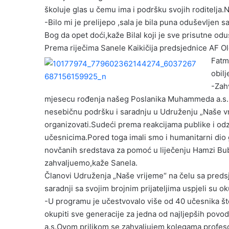
školuje glas u čemu ima i podršku svojih roditelja.
-Bilo mi je prelijepo ,sala je bila puna oduševljen 
Bog da opet doći,kaže Bilal koji je sve prisutne od
Prema riječima Sanele Kaikičija predsjednice AF Olo
Fat
obilj
-Zah
mjesecu rođenja našeg Poslanika Muhammeda a.s. g
nesebičnu podršku i saradnju u Udruženju „Naše vri
organizovati.Sudeći prema reakcijama publike i odzi
učesnicima.Pored toga imali smo i humanitarni dio 
novčanih sredstava za pomoć u liječenju Hamzi Bub
zahvaljuemo,kaže Sanela.
Članovi Udruženja „Naše vrijeme“ na čelu sa pred
saradnji sa svojim brojnim prijateljima uspjeli su o
-U programu je učestvovalo više od 40 učesnika što
okupiti sve generacije za jedna od najljepših po
a.s.Ovom prilikom se zahvaljujem kolegama profes