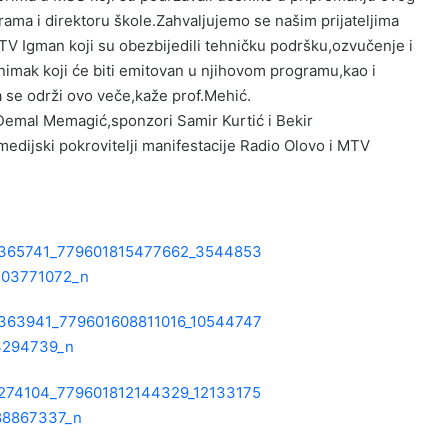
rama i direktoru škole.Zahvaljujemo se
našim prijateljima
TV Igman koji su obezbijedili tehničku podršku,ozvučenje i
nimak koji će biti emitovan u njihovom programu,kao i
da se održi ovo veče,kaže prof.Mehić.
 Đemal Memagić,sponzori Samir Kurtić i Bekir
medijski pokrovitelji manifestacije Radio Olovo i MTV