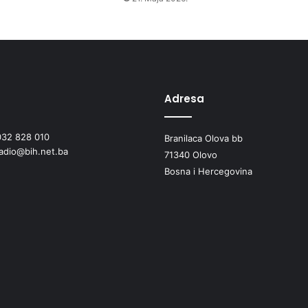
g
o
d
i
š
n
j
Adresa
i
m
032 828 010
Branilaca Olova bb
p
radio@bih.net.ba
a
71340 Olovo
k
Bosna i Hercegovina
e
t
i
ć
i
m
a
o
b