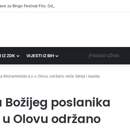
I IZ ZDK
VIJESTI IZ BIH
RADIO UŽIVO
a Muhammeda a.s u Olovu održano veče ilahija i kasida
 Božijeg poslanika
u Olovu održano