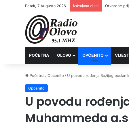
Petak, 7 Augusta 2026
Izdvojene vijesti
POČETNA
OLOVO
OPĆENITO
VIJEST
Početna
/
Općenito
/
U povodu rođenja Božijeg poslanik
Općenito
U povodu rođenja
Muhammeda a.s 