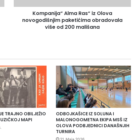
a
Kompanija“ Alma Ras“ iz Olova
“
novogodišnjim paketićima obradovala
A
l
više od 200 mališana
m
a
R
a
s
“
i
z
O
l
o
v
a
JE TRAJNO OBILJEŽIO
ODBOJKAŠICE IZ SOLUNA I
n
UZIČKOJ MAPI
MALONOGOMETNA EKIPA MSŠ IZ
o
OLOVA PODBJEDNICI DANAŠNJIH
.
v
TURNIRA
o
21. Maja 2026.