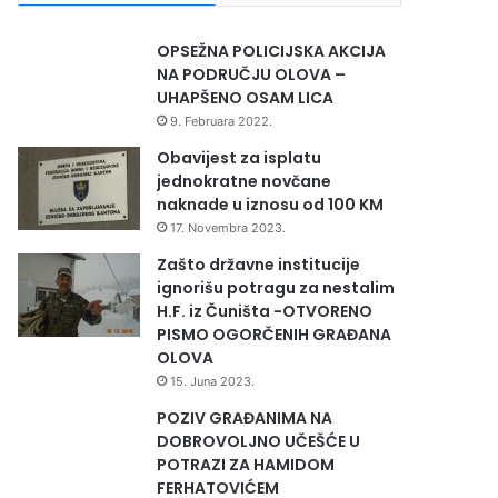
OPSEŽNA POLICIJSKA AKCIJA
NA PODRUČJU OLOVA –
UHAPŠENO OSAM LICA
9. Februara 2022.
Obavijest za isplatu
jednokratne novčane
naknade u iznosu od 100 KM
17. Novembra 2023.
Zašto državne institucije
ignorišu potragu za nestalim
H.F. iz Čuništa -OTVORENO
PISMO OGORČENIH GRAĐANA
OLOVA
15. Juna 2023.
POZIV GRAĐANIMA NA
DOBROVOLJNO UČEŠĆE U
POTRAZI ZA HAMIDOM
FERHATOVIĆEM