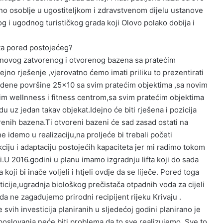
zno osoblje u ugostiteljkom i zdravstvenom dijelu ustanove
og i ugodnog turističkog grada koji Olovo polako dobija i
ta pored postojećeg?
 novog zatvorenog i otvorenog bazena sa pratećim
jno rješenje ,vjerovatno ćemo imati priliku to prezentirati
odene površine 25×10 sa svim pratećim objektima ,sa novim
kim wellnness i fitness
centrom,sa svim pratećim objektima
idu uz jedan takav objekat.Idejno će biti rješena i pozicija
renih bazena.Ti otvoreni bazeni će sad zasad ostati na
idemo u realizaciju,na proljeće bi trebali početi
iju i adaptaciju postojećih kapaciteta jer mi radimo tokom
ti.U 2016.godini u planu imamo izgradnju lifta koji do sada
oji bi inače voljeli i htjeli ovdje da se liječe. Pored toga
ticije,ugradnja biološkog prečistača otpadnih voda za cijeli
da ne zagađujemo prirodni recipijent rijeku Krivaju .
 svih investicija planiranih u sljedećoj godini planirano je
poslovanja neće biti problema da to sve realizujemo. Sve to