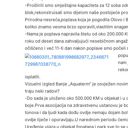
-Prošlirili smo smještajne kapaciteta za 12 soba od
blok,rekonstruisali smo dijelom naše postojeće pros
Prirodna nesreća,poplava koja je pogodila Olovo i B
koliko znamo veoma brzo oporavili,vlastitim snaga
-Nama je poplava napravila štetu od oko 200.000 KM,
roku od deset dana zahvaljujući nesebičnom angažm
očišćeno i već 11-ti dan nakon poplave smo počeli s
popu
nam j
reko
isplatili.
Vizuelni izgled Banje „Aquaterm“ je osvježen novim
traju neki radovi?
-Do sada je uloženo oko 500.000 KM u objekat i u op
boje.Prva asocijacija na zdravstvenu ustanovu je bol
tonova i da ljudi kada dođu ovdje nemaju dojam boln
ovdje liječe i oporavljaju.U narednom periodu ćemo 
Uređenje ulaza u objekat,fonatana i park sve to se uk