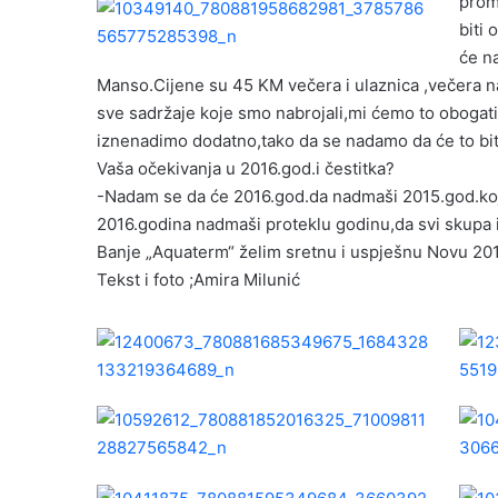
prom
biti
će n
Manso.Cijene su 45 KM večera i ulaznica ,večera na
sve sadržaje koje smo nabrojali,mi ćemo to obogat
iznenadimo dodatno,tako da se nadamo da će to bit
Vaša očekivanja u 2016.god.i čestitka?
-Nadam se da će 2016.god.da nadmaši 2015.god.koja 
2016.godina nadmaši proteklu godinu,da svi skupa 
Banje „Aquaterm“ želim sretnu i uspješnu Novu 201
Tekst i foto ;Amira Milunić