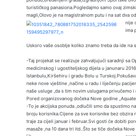
turističkog panasiona.Pogledajmo samo ovaj zimski
magli,Olovo je na magistralnom putu i na sat dva o
nije
ima 
Uskoro vaše osoblje koliko znamo treba da ide na 
-Taj projekat se realizuje zahvaljujući saradnji sa 
medicinskog i ugostiteljskog dijela u janunaru 201
Istanbulu,Kiršehiru i gradu Bolu u Turskoj.Pokuša
neke nove vještine ,načine u radu i liječenju pacij
naše usluge ,da s tim novim uslugama privučemo i 
Pored organizovanog dočeka Nove godine „Aquaterm
-To je akcijska ponuda ,odlučili smo da spustimo n
broju korisnika.Cijene za sve korisnike bez obzira
traje za cijeli januar i februar.Svi gosti će dobiti
masaže ,na 10 dana tri itd..Što se tiče dočeka Nov