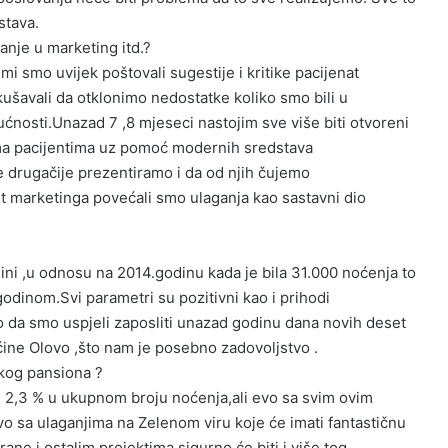
stava.
anje u marketing itd.?
mi smo uvijek poštovali sugestije i kritike pacijenat
kušavali da otklonimo nedostatke koliko smo bili u
ćnosti.Unazad 7 ,8 mjeseci nastojim sve više biti otvoreni
a pacijentima uz pomoć modernih sredstava
 drugačije prezentiramo i da od njih čujemo
t marketinga povećali smo ulaganja kao sastavni dio
ini ,u odnosu na 2014.godinu kada je bila 31.000 noćenja to
dinom.Svi parametri su pozitivni kao i prihodi
 da smo uspjeli zaposliti unazad godinu dana novih deset
ćine Olovo ,što nam je posebno zadovoljstvo .
čkog pansiona ?
h 2,3 % u ukupnom broju noćenja,ali evo sa svim ovim
o sa ulaganjima na Zelenom viru koje će imati fantastičnu
e i ostalim projektima sigurno će biti i više tog