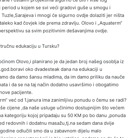
 period u kojem se svi veći gradovi guše u smogu i
d Tuzle,Sarajeva i mnogi
će sigurno ovdje dolaziti jer ništa
 daleko kad čovjek ide prema zdravlju. Olovo i „Aquaterm“
perspektivu sa svim pozitivnim dešavanjima ovdje.
stručnu edukaciju u Tursku?
Općinom Olovo,i planirano je da jedan broj našeg osoblja iz
6.god.boravi oko dvadesteak dana na edukaciji u
vamo da damo šansu mladima, da im damo priliku da nauče
enata i da se na taj način dodatno usavršimo i obogatimo
nove pacijente.
“ već od 1.janura ima zanimljivu ponudu o čemu se radi?
aše cijene ,da naše usluge učinimo dostupnijim što većem
 na kategoriju kojoj pripadaju su 50 KM po bo danu ,ponuda
 pored redovnih i dodatnu masažu,tj.na sedam dana dvije
e godine odlučili smo da u zabavnom dijelu malo