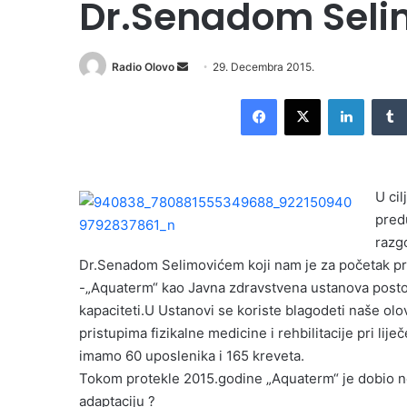
Dr.Senadom Sel
Radio Olovo
S
29. Decembra 2015.
e
Facebook
X
LinkedIn
n
d
a
n
U cil
e
pred
m
razg
a
i
Dr.Senadom Selimovićem koji nam je za početak pr
l
-„Aquaterm“ kao Javna zdravstvena ustanova postoj
kapaciteti.U Ustanovi se koriste blagodeti naše o
pristupima fizikalne medicine i rehbilitacije pri lij
imamo 60 uposlenika i 165 kreveta.
Tokom protekle 2015.godine „Aquaterm“ je dobio nov
adaptaciju ?