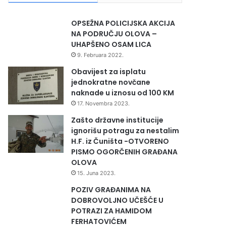
OPSEŽNA POLICIJSKA AKCIJA
NA PODRUČJU OLOVA –
UHAPŠENO OSAM LICA
9. Februara 2022.
Obavijest za isplatu
jednokratne novčane
naknade u iznosu od 100 KM
17. Novembra 2023.
Zašto državne institucije
ignorišu potragu za nestalim
H.F. iz Čuništa -OTVORENO
PISMO OGORČENIH GRAĐANA
OLOVA
15. Juna 2023.
POZIV GRAĐANIMA NA
DOBROVOLJNO UČEŠĆE U
POTRAZI ZA HAMIDOM
FERHATOVIĆEM