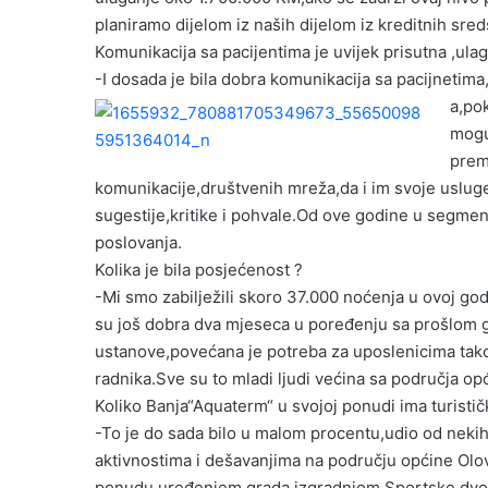
planiramo dijelom iz naših dijelom iz kreditnih sred
Komunikacija sa pacijentima je uvijek prisutna ,ulag
-I dosada je bila dobra komunikacija sa pacijnetima,
a,po
mogu
prem
komunikacije,društvenih mreža,da i im svoje usluge
sugestije,kritike i pohvale.Od ove godine u segmen
poslovanja.
Kolika je bila posjećenost ?
-Mi smo zabilježili skoro 37.000 noćenja u ovoj god
su još dobra dva mjeseca u poređenju sa prošlom go
ustanove,povećana je potreba za uposlenicima tako
radnika.Sve su to mladi ljudi većina sa područja op
Koliko Banja“Aquaterm“ u svojoj ponudi ima turisti
-To je do sada bilo u malom procentu,udio od neki
aktivnostima i dešavanjima na području općine Olov
ponudu,uređenjem grada,izgradnjom Sportske dvoran