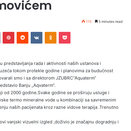
imovićem
115
5 minutes read
Tumblr
Pinterest
Reddit
VKontakte
Odnoklassniki
Pocket
ju predstavljanja rada i aktivnosti naših ustanova i
uzeća tokom protekle godine i planovima za budućnost
ovarali smo i sa direktorom JZUBRC“Aquaterm“
edstavio Banju „Aqvaterm“.
i od 2000 godine.Svake godine se proširuju usluge i
lovske termo mineralne vode u kombinaciji sa savremenim
ečenju naših pacijenata kroz razne vidove terapija .Trenutno
i vanjski vizuelni izgled ,doživio je značajnu dogradnju i