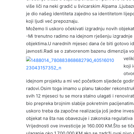
više liči na neki gradić u švicarskim Alpama .Ljuba
je dio našeg identiteta zajedno sa identitetom lijep
koji ljudi već prepoznaju.
Možemo li uskoro očekivati izgradnju novih objeka
-Mi trenutno radimo na idejnom rješenju izgradnje
objektima.U narednih mjesec dana će biti gotovo ide
javnosti.Radi se o zatvorenom bazenu dimenzija v
veli
koji 
otvo
idejnom projektu a mi već početkom sljedeće godine 
radovi.Osim toga imamo u planu takoder rekonstrukc
svih 12 mjeseci tu se mora stalno ulagati i renovira
bio prepreka brojnim slabije pokretnim pacijenatima k
uskoro treba da započne realizacija još jedne inves
objekat na šta nas obavezuje i zakonska regulativa 
Vrijednosti ove investicije je 160.000 KM.Što se tiče
ulaganje oko 1.700.000 KM,ako se zadrži ovaj nivo 