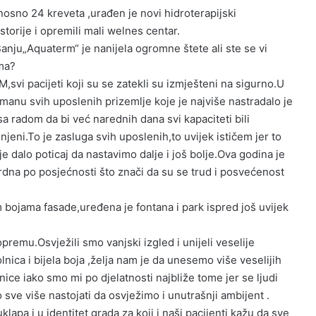
nosno 24 kreveta ,urađen je novi hidroterapijski
torije i opremili mali welnes centar.
anju„Aquaterm“ je nanijela ogromne štete ali ste se vi
ma?
svi pacijeti koji su se zatekli su izmješteni na sigurno.U
anu svih uposlenih prizemlje koje je najviše nastradalo je
a radom da bi već narednih dana svi kapaciteti bili
njeni.To
je zasluga svih uposlenih,to uvijek ističem jer to
e dalo poticaj da nastavimo dalje i još bolje.Ova godina je
rdna po posjećnosti što znači da su se trud i posvećenost
 bojama fasade,uređena je fontana i park ispred još uvijek
remu.Osvježili smo vanjski izgled i unijeli veselije
nica i bijela boja ,želja nam je da unesemo više veselijih
ice iako smo mi po djelatnosti najbliže tome jer se ljudi
sve više nastojati da osvježimo i unutrašnji ambijent .
lapa i u identitet grada za koji i naši pacijenti kažu da sve