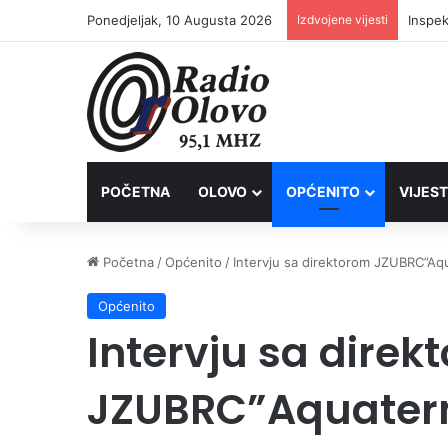
Ponedjeljak, 10 Augusta 2026
Izdvojene vijesti
Inspek
POČETNA
OLOVO
OPĆENITO
VIJEST
Početna
/
Općenito
/
Intervju sa direktorom JZUBRC”A
Općenito
Intervju sa direk
JZUBRC”Aquater