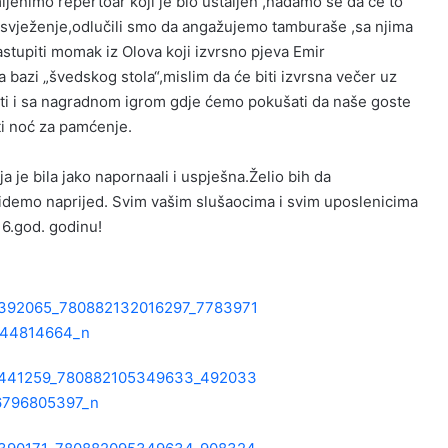
ijenimo repertoar koji je bio ustaljen ,nadamo se da će to
 osvježenje,odlučili smo da angažujemo tamburaše ,sa njima
astupiti momak iz Olova koji izvrsno pjeva Emir
 bazi „švedskog stola“,mislim da će biti izvrsna večer uz
iti i sa nagradnom igrom gdje ćemo pokušati da naše goste
i noć za pamćenje.
je bila jako napornaali i uspješna.Želio bih da
idemo naprijed. Svim vašim slušaocima i svim uposlenicima
6.god. godinu!