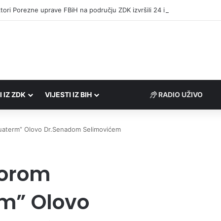
tori Porezne uprave FBiH na području ZDK izvršili 24 inspekcijska nadzo
I IZ ZDK
VIJESTI IZ BIH
RADIO UŽIVO
quaterm” Olovo Dr.Senadom Selimovićem
torom
m” Olovo