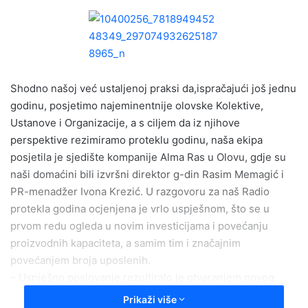
n
d
a
n
e
m
Shodno našoj već ustaljenoj praksi da,ispračajući još jednu
a
godinu, posjetimo najeminentnije olovske Kolektive,
i
Ustanove i Organizacije, a s ciljem da iz njihove
l
perspektive rezimiramo proteklu godinu, naša ekipa
posjetila je sjedište kompanije Alma Ras u Olovu, gdje su
naši domaćini bili izvršni direktor g-din Rasim Memagić i
PR-menadžer Ivona Krezić. U razgovoru za naš Radio
protekla godina ocjenjena je vrlo uspješnom, što se u
prvom redu ogleda u novim investicijama i povećanju
proizvodnih kapaciteta, a samim tim i značajnim
povećanjem broja uposlenih.
– Uspješno poslovanje rezultiralo je otvaranjem novog
proizvodnog pogona u Visokom gdje je ove godine
Prikaži više