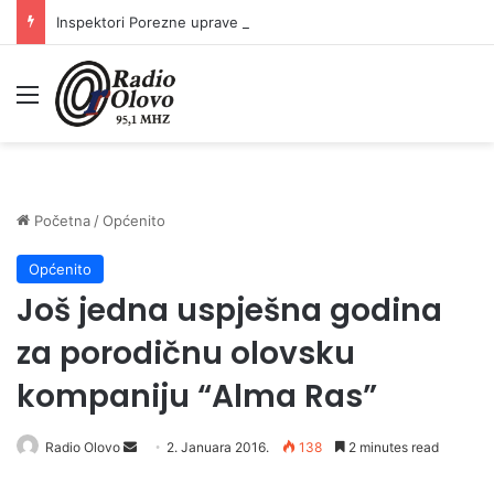
Inspektori Porezne uprave FBiH na području ZDK izvršili 24 inspekcijska nadzora
Meni
Početna
/
Općenito
Općenito
Još jedna uspješna godina
za porodičnu olovsku
kompaniju “Alma Ras”
Radio Olovo
S
2. Januara 2016.
138
2 minutes read
e