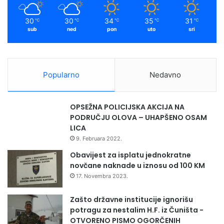
m
30
30
34
35
31
℃
℃
℃
℃
℃
sub
ned
pon
uto
sri
Intervju K. P
Popularno
Nedavno
OPSEŽNA POLICIJSKA AKCIJA NA
PODRUČJU OLOVA – UHAPŠENO OSAM
LICA
9. Februara 2022.
Obavijest za isplatu jednokratne
novčane naknade u iznosu od 100 KM
17. Novembra 2023.
Zašto državne institucije ignorišu
potragu za nestalim H.F. iz Čuništa -
OTVORENO PISMO OGORČENIH