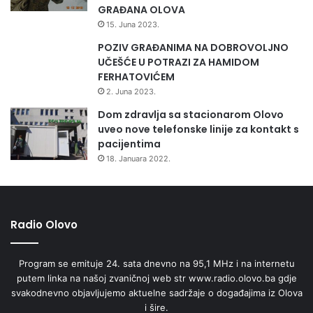
GRAĐANA OLOVA
15. Juna 2023.
POZIV GRAĐANIMA NA DOBROVOLJNO
UČEŠĆE U POTRAZI ZA HAMIDOM
FERHATOVIĆEM
2. Juna 2023.
Dom zdravlja sa stacionarom Olovo
uveo nove telefonske linije za kontakt s
pacijentima
18. Januara 2022.
Radio Olovo
Program se emituje 24. sata dnevno na 95,1 MHz i na internetu
putem linka na našoj zvaničnoj web str www.radio.olovo.ba gdje
svakodnevno objavljujemo aktuelne sadržaje o događajima iz Olova
i šire.