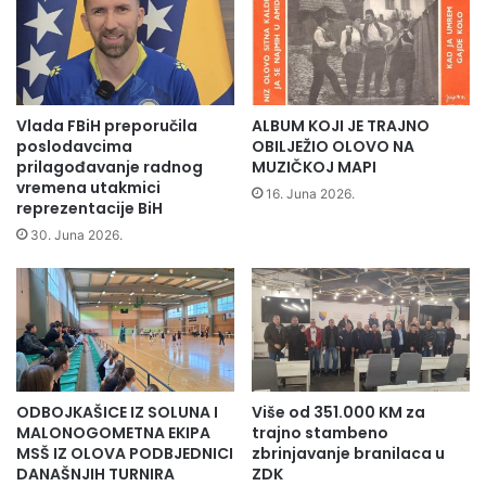
j
i
e
m
n
A
a
d
i
i
n
n
Vlada FBiH preporučila
ALBUM KOJI JE TRAJNO
t
o
poslodavcima
OBILJEŽIO OLOVO NA
e
m
prilagođavanje radnog
MUZIČKOJ MAPI
n
vremena utakmici
p
16. Juna 2026.
z
reprezentacije BiH
r
i
i
30. Juna 2026.
v
d
n
r
a
u
p
ž
o
i
t
l
r
i
ODBOJKAŠICE IZ SOLUNA I
Više od 351.000 KM za
a
s
MALONOGOMETNA EKIPA
trajno stambeno
g
e
MSŠ IZ OLOVA PODBJEDNICI
zbrinjavanje branilaca u
a
i
DANAŠNJIH TURNIRA
ZDK
z
r