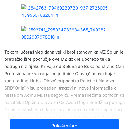
n
d
a
n
e
m
a
i
Tokom jučerašnjeg dana veliki broj stanovnika MZ Solun je
l
pretražio šire područje ove MZ dok je uporedo tekla
potraga niz rijeku Krivaju od Soluna do Buka od strane CZ i
Profesionalne vatrogasne jedinice Olovo,članova Kajak
kanu rafting kluba „Olovo“,pripadnika Policije i članova
SRD“Orlja“.Nisu pronađeni tragovi ni nove informacije o
nestalom Adinu Mustajbegoviću.Prema riječima pomoćnika
načelnika Općine Olovo za CZ Avde Degirmendžića potraga
će biti nastavljena i danas bez obzira na niske temperature
i padavine u okviru mogućnosti i tehničke opremljenosti
vatrogasne jedinice i olovskih raftera uz pomoć i podršku
Prikaži više