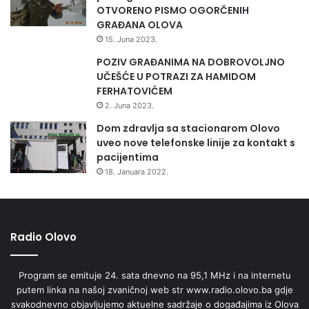
OTVORENO PISMO OGORČENIH
GRAĐANA OLOVA
15. Juna 2023.
POZIV GRAĐANIMA NA DOBROVOLJNO
UČEŠĆE U POTRAZI ZA HAMIDOM
FERHATOVIĆEM
2. Juna 2023.
Dom zdravlja sa stacionarom Olovo
uveo nove telefonske linije za kontakt s
pacijentima
18. Januara 2022.
Radio Olovo
Program se emituje 24. sata dnevno na 95,1 MHz i na internetu
putem linka na našoj zvaničnoj web str www.radio.olovo.ba gdje
svakodnevno objavljujemo aktuelne sadržaje o događajima iz Olova