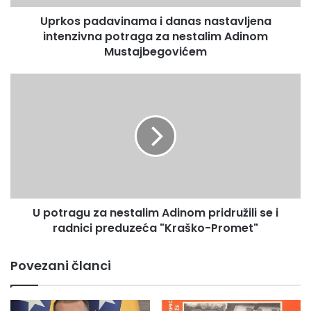
d
Uprkos padavinama i danas nastavljena
a
intenzivna potraga za nestalim Adinom
v
i
Mustajbegovićem
n
a
U
m
p
a
o
i
t
d
r
a
a
n
g
a
u
s
z
n
U potragu za nestalim Adinom pridružili se i
a
a
radnici preduzeća "Kraško-Promet"
n
s
e
t
s
Povezani članci
a
t
v
a
l
l