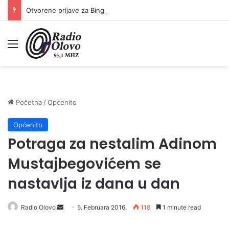
Otvorene prijave za Bingo Festival Fits: Odaberite outfit s omiljenim influencerom i zablistajte na Crvenom tepihu Sarajevo Film Festivala
Meni
Početna
/
Općenito
Općenito
Potraga za nestalim Adinom
Mustajbegovićem se
nastavlja iz dana u dan
Radio Olovo
S
5. Februara 2016.
118
1 minute read
e