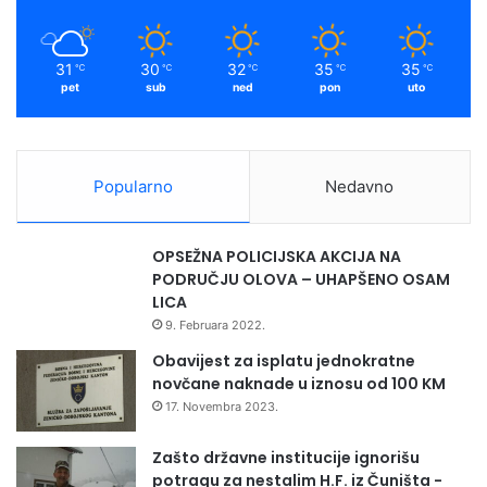
k
a
b
o
e
-
m
g
P
31
30
32
35
35
℃
℃
℃
℃
℃
o
r
pet
sub
ned
pon
uto
v
o
i
m
ć
e
e
t
Popularno
Nedavno
m
"
OPSEŽNA POLICIJSKA AKCIJA NA
PODRUČJU OLOVA – UHAPŠENO OSAM
LICA
9. Februara 2022.
Obavijest za isplatu jednokratne
novčane naknade u iznosu od 100 KM
17. Novembra 2023.
Zašto državne institucije ignorišu
potragu za nestalim H.F. iz Čuništa -