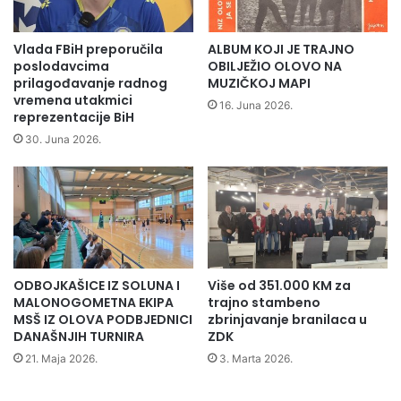
e
.
n
m
o
a
Vlada FBiH preporučila
ALBUM KOJI JE TRAJNO
t
r
poslodavcima
OBILJEŽIO OLOVO NA
i
t
prilagođavanje radnog
MUZIČKOJ MAPI
j
vremena utakmici
o
16. Juna 2026.
reprezentacije BiH
e
d
l
g
30. Juna 2026.
o
o
n
đ
e
e
s
n
t
o
a
p
l
r
ODBOJKAŠICE IZ SOLUNA I
Više od 351.000 KM za
o
e
MALONOGOMETNA EKIPA
trajno stambeno
g
d
MSŠ IZ OLOVA PODBJEDNICI
zbrinjavanje branilaca u
A
a
DANAŠNJIH TURNIRA
ZDK
d
v
21. Maja 2026.
3. Marta 2026.
i
a
n
n
a
j