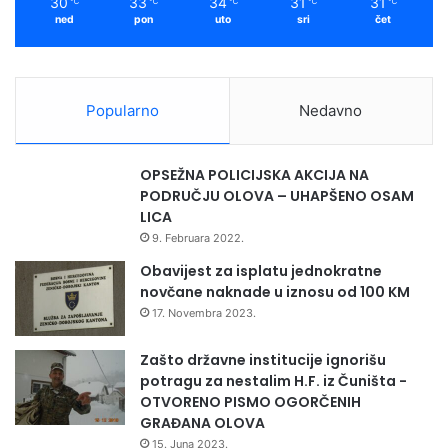
30
33
34
31
31
℃
℃
℃
℃
℃
"
ned
pon
uto
sri
čet
O
l
o
v
Popularno
Nedavno
o
OPSEŽNA POLICIJSKA AKCIJA NA
PODRUČJU OLOVA – UHAPŠENO OSAM
LICA
9. Februara 2022.
Obavijest za isplatu jednokratne
novčane naknade u iznosu od 100 KM
17. Novembra 2023.
Zašto državne institucije ignorišu
potragu za nestalim H.F. iz Čuništa -
OTVORENO PISMO OGORČENIH
GRAĐANA OLOVA
15. Juna 2023.