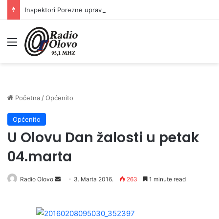
Inspektori Porezne uprave FBiH na području ZDK izvršili 24 inspekcijska nadzora
Meni
Početna
/
Općenito
Općenito
U Olovu Dan žalosti u petak
04.marta
Radio Olovo
S
3. Marta 2016.
263
1 minute read
e
n
d