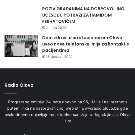
POZIV GRAĐANIMA NA DOBROVOLJNO
UČEŠĆE U POTRAZI ZA HAMIDOM
FERHATOVIĆEM
2. Juna 2023.
Dom zdravlja sa stacionarom Olovo
uveo nove telefonske linije za kontakt s
pacijentima
18. Januara 2022.
Radio Olovo
Program se emituje 24. sata dnevno na 95,1 MHz i na internetu
putem linka na našoj zvaničnoj web str www.radio.olovo.ba gdje
svakodnevno objavljujemo aktuelne sadržaje o događajima iz Olova
i šire.