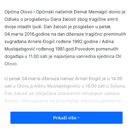
a
Općina Olovo i Općinski načelnik Đemal Memagić donio je
n
e
Odluku o proglašenju Dana žalosti zbog tragične smrti
m
dvoje mladih ljudi. Dan žalosti je proglašen u petak
a
04.marta 2016.godine na dan dženaze tragično preminulih
i
sugrađana Arnele Đogić rođene 1992.godine i Adina
l
Mustajebgović rođenog 1981.god.Povodom pomenutih
događaja u 11.00 sati je najavljena vanredna sjednica OV
Olovo.
U petak 04.marta dženaza namaz Arneli Đogić je u 14.00
sati u Olovu,a Adinu Mustajebgoviću u 16.00 sati u Solunu.
Dan žalosti se obilježava obaveznim isticanjem zastave
Bosne i Hercegovine na pola koplja, odnosno jarbola na
zgradama državnih institucija.
Na dan žalosti ne mogu biti održavani programi kulturno-
Prikaži više
zabavnog karaktera na javnim mjestima na području
općine.U ugostiteljskim i drugim javnim objektima se ne