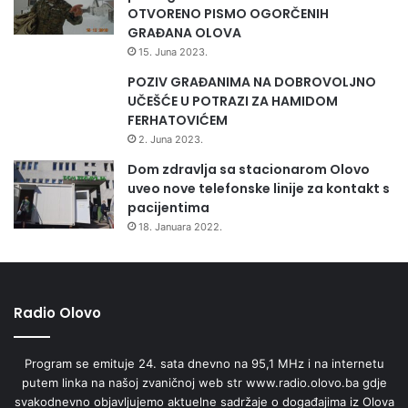
-
OTVORENO PISMO OGORČENIH
l
GRAĐANA OLOVA
i
15. Juna 2023.
c
i
POZIV GRAĐANIMA NA DOBROVOLJNO
t
UČEŠĆE U POTRAZI ZA HAMIDOM
a
FERHATOVIĆEM
c
2. Juna 2023.
i
Dom zdravlja sa stacionarom Olovo
j
uveo nove telefonske linije za kontakt s
e
pacijentima
18. Januara 2022.
Radio Olovo
Program se emituje 24. sata dnevno na 95,1 MHz i na internetu
putem linka na našoj zvaničnoj web str www.radio.olovo.ba gdje
svakodnevno objavljujemo aktuelne sadržaje o događajima iz Olova