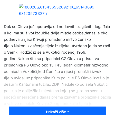
n
d
a
n
e
Dok se Olovo još oporavlja od nedavnih tragičnih događaja
m
u kojima su život izgubile dvije mlade osobe,danas je oko
a
podneva u rjeci Krivaji pronađeno mrtvo žensko
i
tijelo.Nakon izvlačenja tijela iz rijeke utvrđeno je da se radi
l
o Semki Hodžić iz sela Vukotići rođenoj 1959.
godine.Nakon što su pripadnici CZ Olovo u prisustvu
pripadnika PS Olovo oko 13 i 45 jedan kilometar nizvodno
od mjesta Vukotići,kod Čuništa u rijeci pronašli i izvukli
tijelo uviđaj uz pripadnike Krim policije PS Olovo izvršio je
dežurni Kantonalni tužilac ZDK .Nedaleko od sela Vukotići
policija je obilježila i mjesto sa kojeg se ,prema svemu
sudeći unesrećena danas prema izjavama prolaznika bacila
u valove nabujale Krivaje.Zbog obdukcije tijelo je
prebačeno u Zenicu, a svi detalji ovog nesretnog događaja
Prikaži više