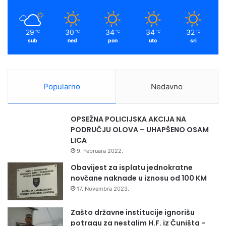
k
a
c
p
i
u
m
u
t
29
30
34
34
32
℃
℃
℃
℃
℃
O
e
sub
ned
pon
uto
sri
l
m
o
j
v
a
u
v
Popularno
Nedavno
n
o
g
OPSEŽNA POLICIJSKA AKCIJA NA
n
PODRUČJU OLOVA – UHAPŠENO OSAM
a
LICA
d
9. Februara 2022.
m
e
Obavijest za isplatu jednokratne
t
novčane naknade u iznosu od 100 KM
a
17. Novembra 2023.
n
j
Zašto državne institucije ignorišu
a
potragu za nestalim H.F. iz Čuništa -