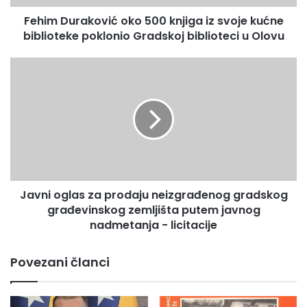
a
Fehim Duraković oko 500 knjiga iz svoje kućne
k
biblioteke poklonio Gradskoj biblioteci u Olovu
o
v
i
J
ć
a
o
v
k
n
o
i
5
o
0
g
0
l
k
a
n
Javni oglas za prodaju neizgrađenog gradskog
s
j
građevinskog zemljišta putem javnog
z
i
a
nadmetanja - licitacije
g
p
a
r
Povezani članci
i
o
z
d
s
a