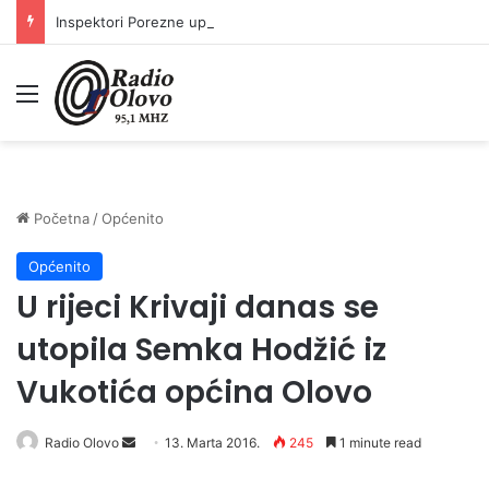
Inspektori Porezne uprave FBiH na području ZDK izvršili 24 inspekcijska nadzora
Meni
Početna
/
Općenito
Općenito
U rijeci Krivaji danas se
utopila Semka Hodžić iz
Vukotića općina Olovo
Radio Olovo
S
13. Marta 2016.
245
1 minute read
e