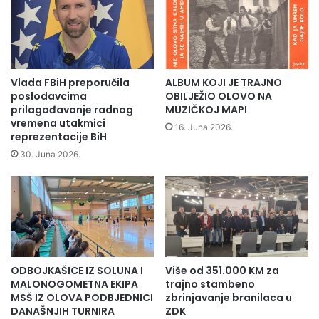
v
j
o
u
j
n
e
e
k
i
u
z
Vlada FBiH preporučila
ALBUM KOJI JE TRAJNO
ć
g
poslodavcima
OBILJEŽIO OLOVO NA
n
r
prilagođavanje radnog
MUZIČKOJ MAPI
e
a
vremena utakmici
16. Juna 2026.
b
reprezentacije BiH
đ
i
e
30. Juna 2026.
b
n
l
o
i
g
o
g
t
r
e
a
k
d
ODBOJKAŠICE IZ SOLUNA I
Više od 351.000 KM za
e
s
MALONOGOMETNA EKIPA
trajno stambeno
p
k
MSŠ IZ OLOVA PODBJEDNICI
zbrinjavanje branilaca u
o
o
DANAŠNJIH TURNIRA
ZDK
k
g