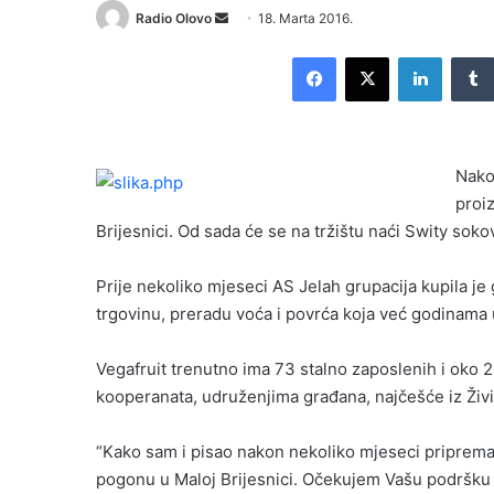
Radio Olovo
S
18. Marta 2016.
e
Facebook
X
LinkedIn
n
d
a
n
Nako
e
proi
m
Brijesnici. Od sada će se na tržištu naći Swity sok
a
i
l
Prije nekoliko mjeseci AS Jelah grupacija kupila je 
trgovinu, preradu voća i povrća koja već godinama
Vegafruit trenutno ima 73 stalno zaposlenih i oko 
kooperanata, udruženjima građana, najčešće iz Živin
“Kako sam i pisao nakon nekoliko mjeseci priprema
pogonu u Maloj Brijesnici. Očekujem Vašu podršku 