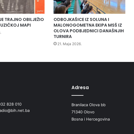
o
n
i
JE TRAJNO OBILJEŽIO
ODBOJKAŠICE IZ SOLUNA I
r
UZIČKOJ MAPI
MALONOGOMETNA EKIPA MSŠ IZ
i
OLOVA PODBJEDNICI DANAŠNJIH
.
i
TURNIRA
p
21. Maja 2026.
i
o
n
i
r
i
F
Adresa
K
"
032 828 010
S
Branilaca Olova bb
radio@bih.net.ba
t
71340 Olovo
u
Bosna i Hercegovina
p
č