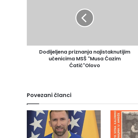
d
i
j
e
l
j
e
Dodijeljena priznanja najistaknutijim
n
učenicima MSŠ "Musa Ćazim
a
p
Ćatić"Olovo
r
i
z
n
Povezani članci
a
n
j
a
n
a
j