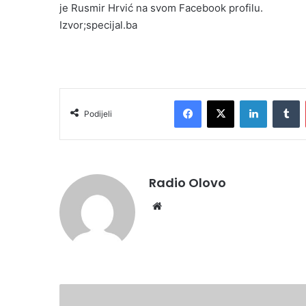
je Rusmir Hrvić na svom Facebook profilu.
Izvor;specijal.ba
Facebook
X
LinkedIn
Tumblr
Podijeli
Radio Olovo
We
bsi
te
D
o