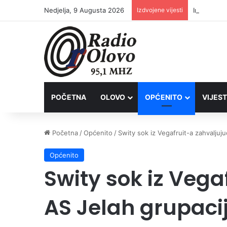
Nedjelja, 9 Augusta 2026
Izdvojene vijesti
Inspektori
POČETNA
OLOVO
OPĆENITO
VIJEST
Početna
/
Općenito
/
Swity sok iz Vegafruit-a zahvaljuju
Općenito
Swity sok iz Vega
AS Jelah grupacij