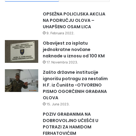
OPSEŽNA POLICIJSKA AKCIJA
NA PODRUČJU OLOVA –
UHAPŠENO OSAM LICA
9. Februara 2022.
Obavijest za isplatu
jednokratne novčane
naknade u iznosu od 100 KM
17. Novembra 2023.
Zašto državne institucije
ignorišu potragu za nestalim
H.F. iz Čuništa -OTVORENO
PISMO OGORČENIH GRAĐANA
OLOVA
15. Juna 2023.
POZIV GRAĐANIMA NA
DOBROVOLJNO UČEŠĆE U
POTRAZI ZA HAMIDOM
FERHATOVIĆEM