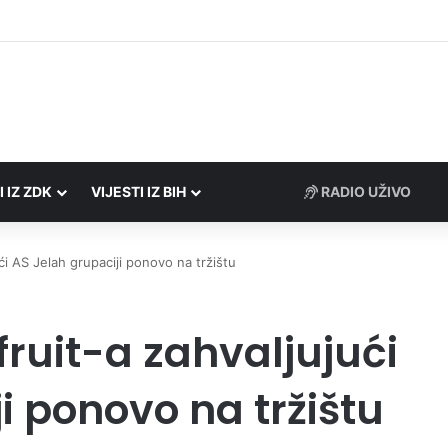
 Porezne uprave FBiH na području ZDK izvršili 24 inspekcijska nadzora
I IZ ZDK
VIJESTI IZ BIH
ći AS Jelah grupaciji ponovo na tržištu
fruit-a zahvaljujući
i ponovo na tržištu