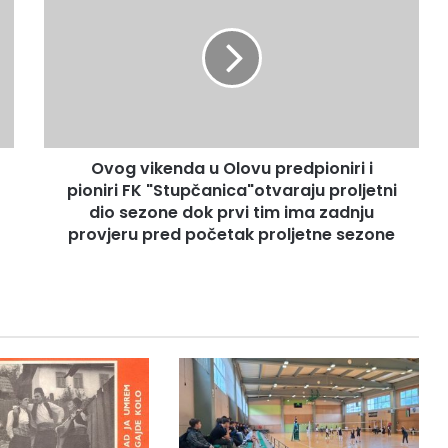
o
g
v
i
k
e
n
Ovog vikenda u Olovu predpioniri i
d
pioniri FK "Stupčanica"otvaraju proljetni
a
u
dio sezone dok prvi tim ima zadnju
O
provjeru pred početak proljetne sezone
l
o
v
u
p
r
e
d
p
i