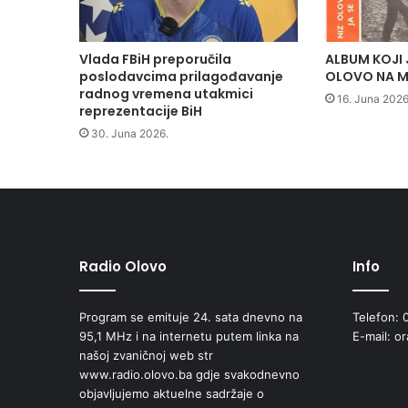
i
s
t
Vlada FBiH preporučila
ALBUM KOJI 
a
poslodavcima prilagođavanje
OLOVO NA M
k
radnog vremena utakmici
16. Juna 2026
n
reprezentacije BiH
u
30. Juna 2026.
t
i
j
i
m
u
č
Radio Olovo
Info
e
n
Program se emituje 24. sata dnevno na
Telefon: 
i
95,1 MHz i na internetu putem linka na
E-mail: o
c
našoj zvaničnoj web str
i
www.radio.olovo.ba gdje svakodnevno
m
objavljujemo aktuelne sadržaje o
a