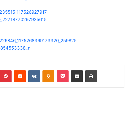
Pinterest
Reddit
VKontakte
Odnoklassniki
Pocket
Podijeli putem Emaila
Print