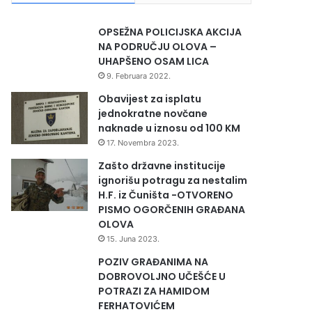
OPSEŽNA POLICIJSKA AKCIJA
NA PODRUČJU OLOVA –
UHAPŠENO OSAM LICA
9. Februara 2022.
Obavijest za isplatu
jednokratne novčane
naknade u iznosu od 100 KM
17. Novembra 2023.
Zašto državne institucije
ignorišu potragu za nestalim
H.F. iz Čuništa -OTVORENO
PISMO OGORČENIH GRAĐANA
OLOVA
15. Juna 2023.
POZIV GRAĐANIMA NA
DOBROVOLJNO UČEŠĆE U
POTRAZI ZA HAMIDOM
FERHATOVIĆEM