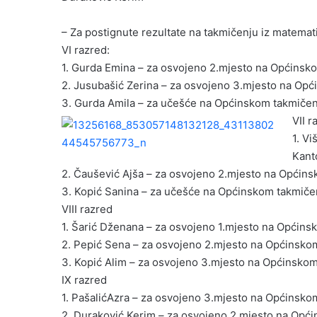
– Za postignute rezultate na takmičenju iz matemati
VI razred:
1. Gurda Emina – za osvojeno 2.mjesto na Općinsk
2. Jusubašić Zerina – za osvojeno 3.mjesto na Op
3. Gurda Amila – za učešće na Općinskom takmičen
VII r
1. V
Kant
2. Čaušević Ajša – za osvojeno 2.mjesto na Općin
3. Kopić Sanina – za učešće na Općinskom takmiče
VIII razred
1. Šarić Dženana – za osvojeno 1.mjesto na Općin
2. Pepić Sena – za osvojeno 2.mjesto na Općinsko
3. Kopić Alim – za osvojeno 3.mjesto na Općinsko
IX razred
1. PašalićAzra – za osvojeno 3.mjesto na Općinsko
2. Duraković Kerim – za osvojeno 2.mjesto na Opć