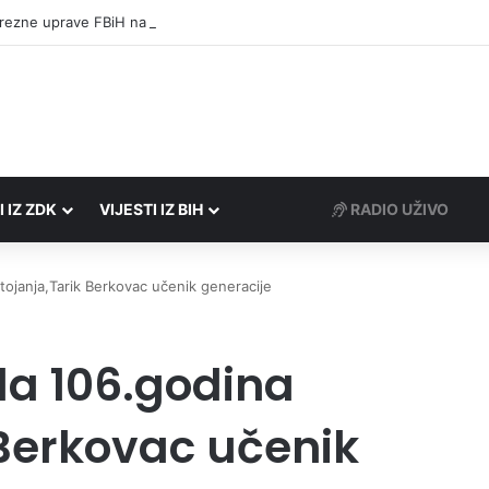
rezne uprave FBiH na području ZDK izvršili 24 inspekcijska nadzora
I IZ ZDK
VIJESTI IZ BIH
RADIO UŽIVO
tojanja,Tarik Berkovac učenik generacije
la 106.godina
 Berkovac učenik