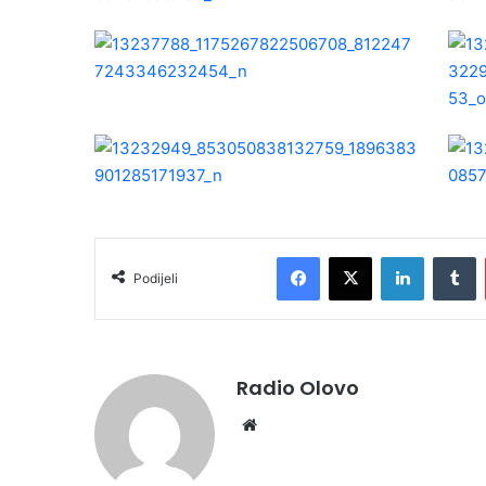
Facebook
X
LinkedIn
Tumblr
Podijeli
Radio Olovo
We
bsi
te