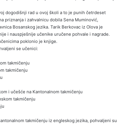
oj dogodišnji rad u ovoj školi a to je punih četrdeset
na priznanja i zahvalnicu dobila Sena Muminović,
avnica Bosanskog jezika. Tarik Berkovac iz Olova je
ije i nauspješnije učenike uručene pohvale i nagrade.
čenicima poklonio je knjige.
hvaljeni se učenici:
skom takmičenju
kom takmičenju
ju
skom i učešće na Kantonalnom takmičenju
inskom takmičenju
nju
antonalnom takmičenju iz engleskog jezika, pohvaljeni su