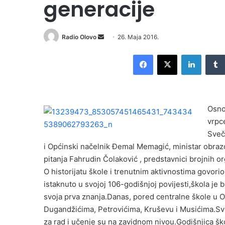
generacije
Radio Olovo
S
26. Maja 2016.
e
Facebook
X
LinkedIn
n
d
a
n
Osno
e
vrpce
m
Sveč
a
i
i Općinski načelnik Đemal Memagić, ministar obraz
l
pitanja Fahrudin Čolaković , predstavnici brojnih or
O historijatu škole i trenutnim aktivnostima govorio
istaknuto u svojoj 106-godišnjoj povijesti,škola je b
svoja prva znanja.Danas, pored centralne škole u 
Dugandžićima, Petrovićima, Kruševu i Musićima.Svi
za rad i učenje su na zavidnom nivou.Godišnjica škol