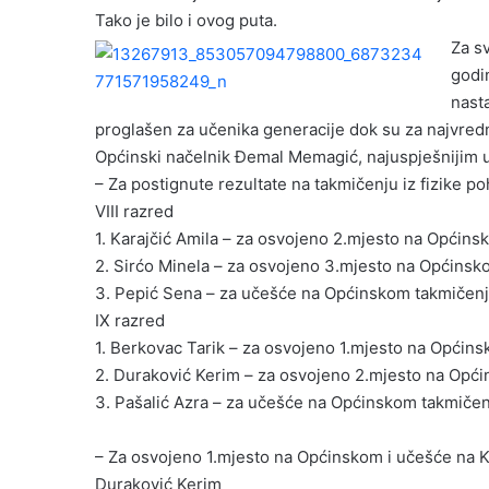
Tako je bilo i ovog puta.
Za sv
godi
nast
proglašen za učenika generacije dok su za najvredn
Općinski načelnik Đemal Memagić, najuspješnijim u
– Za postignute rezultate na takmičenju iz fizike po
VIII razred
1. Karajčić Amila – za osvojeno 2.mjesto na Općin
2. Sirćo Minela – za osvojeno 3.mjesto na Općins
3. Pepić Sena – za učešće na Općinskom takmičen
IX razred
1. Berkovac Tarik – za osvojeno 1.mjesto na Općin
2. Duraković Kerim – za osvojeno 2.mjesto na Opć
3. Pašalić Azra – za učešće na Općinskom takmiče
– Za osvojeno 1.mjesto na Općinskom i učešće na K
Duraković Kerim