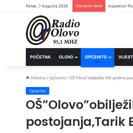
Petak, 7 Augusta 2026
Izdvojene vijesti
Inspektori Po
POČETNA
OLOVO
OPĆENITO
VIJEST
Početna
/
Općenito
/
OŠ”Olovo”obilježila 106.godina pos
Općenito
OŠ”Olovo”obilježi
postojanja,Tarik