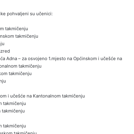
ke pohvaljeni su učenici:
om takmičenju
ćinskom takmičenju
ju
azred
išća Adna – za osvojeno 1.mjesto na Općinskom i učešće na
onalnom takmičenju
skom takmičenju
nju
skom i učešće na Kantonalnom takmičenju
m takmičenju
m takmičenju
m takmičenju
inskom takmičenju