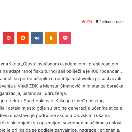
174
2 minutes read
Tumblr
Pinterest
Reddit
VKontakte
Odnoklassniki
Pocket
vna škola „Olovo“ svečanom akademijom i presijecanjem
 na adaptiranoj fiskulturnoj sali obilježila je 106 rođendan .
anosti su pored učenika i roditelja,nastavnika prisustvovali
ovanja u Vladi ZDK-a Mensur Sinanović, ministar za boračka
ganizacija, ustanova i udruženja.
 je direktor Suad Halilović. Kako je između ostalog
ila i ostala mjesto gdje su brojne generacije učenika sticale
Olovu u sastavu je područne škole u Olovskim Lukama,
 školski objekti su opremljeni savremenim učilima a uslovi
e je prilika da se podjele zahvalnice, nagrade i priznanja.