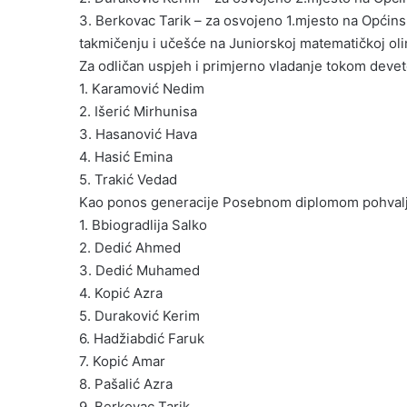
3. Berkovac Tarik – za osvojeno 1.mjesto na Opći
takmičenju i učešće na Juniorskoj matematičkoj oli
Za odličan uspjeh i primjerno vladanje tokom deve
1. Karamović Nedim
2. Išerić Mirhunisa
3. Hasanović Hava
4. Hasić Emina
5. Trakić Vedad
Kao ponos generacije Posebnom diplomom pohvalj
1. Bbiogradlija Salko
2. Dedić Ahmed
3. Dedić Muhamed
4. Kopić Azra
5. Duraković Kerim
6. Hadžiabdić Faruk
7. Kopić Amar
8. Pašalić Azra
9. Berkovac Tarik