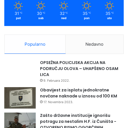
a
d
m
d
i
31
30
32
35
35
℃
℃
℃
℃
℃
n
š
pet
sub
ned
pon
uto
i
n
k
j
a
e
m
Popularno
Nedavno
š
k
o
OPSEŽNA POLICIJSKA AKCIJA NA
l
PODRUČJU OLOVA – UHAPŠENO OSAM
o
LICA
v
9. Februara 2022.
a
n
Obavijest za isplatu jednokratne
j
novčane naknade u iznosu od 100 KM
u
17. Novembra 2023.
Zašto državne institucije ignorišu
potragu za nestalim H.F. iz Čuništa -
OTVORENO PISMO OGORČENIH