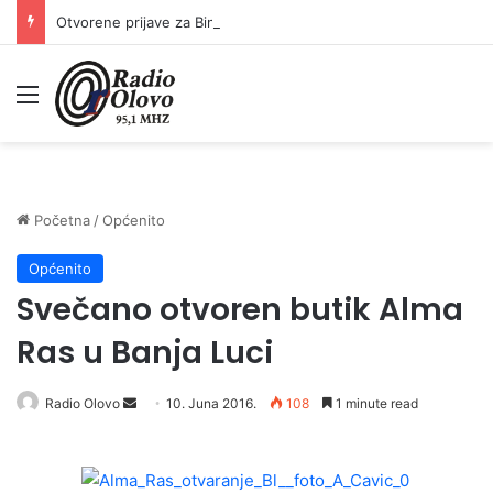
Otvorene prijave za Bingo Festival Fits: Odaberite outfit s omiljenim influencerom i zablistajte na Crvenom tepihu Sarajevo Film Festivala
Meni
Početna
/
Općenito
Općenito
Svečano otvoren butik Alma
Ras u Banja Luci
Radio Olovo
S
10. Juna 2016.
108
1 minute read
e
n
d