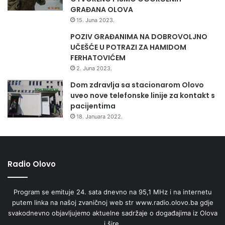
GRAĐANA OLOVA
15. Juna 2023.
POZIV GRAĐANIMA NA DOBROVOLJNO
UČEŠĆE U POTRAZI ZA HAMIDOM
FERHATOVIĆEM
2. Juna 2023.
Dom zdravlja sa stacionarom Olovo
uveo nove telefonske linije za kontakt s
pacijentima
18. Januara 2022.
Radio Olovo
Program se emituje 24. sata dnevno na 95,1 MHz i na internetu
putem linka na našoj zvaničnoj web str www.radio.olovo.ba gdje
svakodnevno objavljujemo aktuelne sadržaje o događajima iz Olova
i šire.