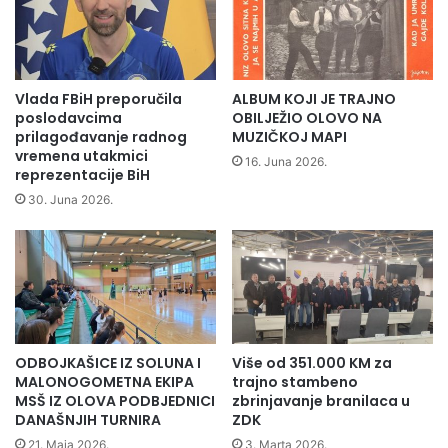
1
l
7
o
m
v
i
o
l
"
Vlada FBiH preporučila
ALBUM KOJI JE TRAJNO
i
u
poslodavcima
OBILJEŽIO OLOVO NA
o
r
prilagođavanje radnog
MUZIČKOJ MAPI
n
u
vremena utakmici
16. Juna 2026.
a
reprezentacije BiH
č
K
e
30. Juna 2026.
M
n
:
a
U
s
r
v
u
j
d
e
n
d
ODBOJKAŠICE IZ SOLUNA I
Više od 351.000 KM za
i
o
MALONOGOMETNA EKIPA
trajno stambeno
k
č
MSŠ IZ OLOVA PODBJEDNICI
zbrinjavanje branilaca u
u
a
DANAŠNJIH TURNIRA
ZDK
o
n
21. Maja 2026.
3. Marta 2026.
l