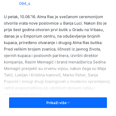
a
n
e
U petak, 10.06.’16. Alma Ras je svečanom ceremonijom
m
otvorila vrata nove poslovnice u Banja Luci. Nakon što je
a
prije šest godina otvoren prvi butik u Gradu na Vrbasu,
i
danas je u Emporium centru, na oduševljenje brojnih
l
kupaca, priređeno otvaranje i drugog Alma Ras butika.
Pred velikim brojem zvanica, ličnosti iz javnog života,
vjernih kupaca i poslovnih partnera, izvršni direktor
kompanije, Rasim Memagić i brand menadžerica Sedina
Memagić presjekli su crvenu vrpcu, nakon čega su Maja
Tatić, Lukijan i Kristina Ivanović, Marko Feher, Sanja
Popović i mnogi drugi šopingovali u moderno opremljenoj
radnji prepoznatljivoj po udobnom donjem rublju i
spavaćem programu.
Osim visoke kvalitete materijala, proizvode ovog brenda
Prikaži više
krasi i moderan dizajn. Situacije u kojima se žene
svakodnevne nalaze nadahnuće su za izradu udobnih