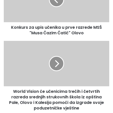
u
r
s
z
a
Konkurs za upis učenika u prve razrede MSŠ
u
"Musa Ćazim Ćatić" Olovo
p
i
s
W
u
o
č
r
e
l
n
d
i
V
k
i
a
s
u
i
p
World Vision će učenicima trećih i četvrtih
o
r
razreda srednjih strukovnih škola iz opština
n
v
ć
Pale, Olovo i Kalesija pomoći da izgrade svoje
e
e
poduzetničke vještine
r
u