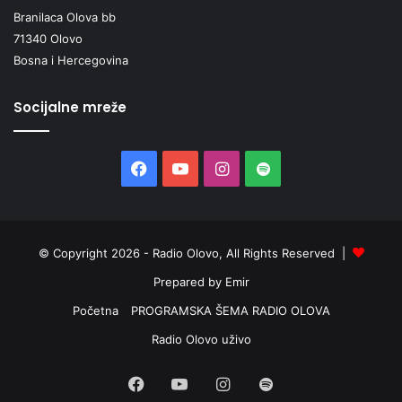
e
Branilaca Olova bb
t
71340 Olovo
n
Bosna i Hercegovina
i
č
k
Socijalne mreže
e
v
j
Facebook
YouTube
Instagram
Spotify
e
š
t
i
n
© Copyright 2026 - Radio Olovo, All Rights Reserved |
e
Prepared by Emir
Početna
PROGRAMSKA ŠEMA RADIO OLOVA
Radio Olovo uživo
Facebook
YouTube
Instagram
Spotify