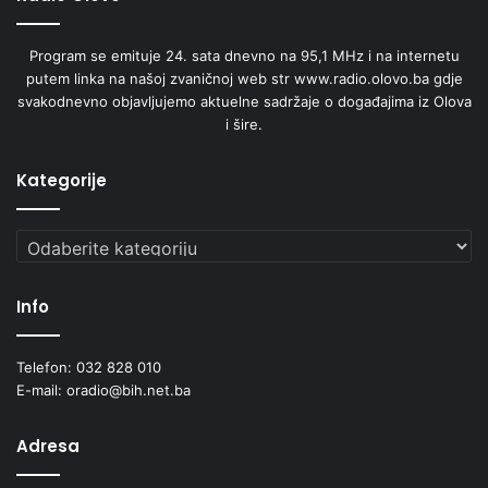
ć
i
Program se emituje 24. sata dnevno na 95,1 MHz i na internetu
d
putem linka na našoj zvaničnoj web str www.radio.olovo.ba gdje
a
svakodnevno objavljujemo aktuelne sadržaje o događajima iz Olova
i
i šire.
z
g
r
Kategorije
a
d
Kategorije
e
s
v
Info
o
j
e
Telefon: 032 828 010
p
E-mail: oradio@bih.net.ba
o
d
Adresa
u
z