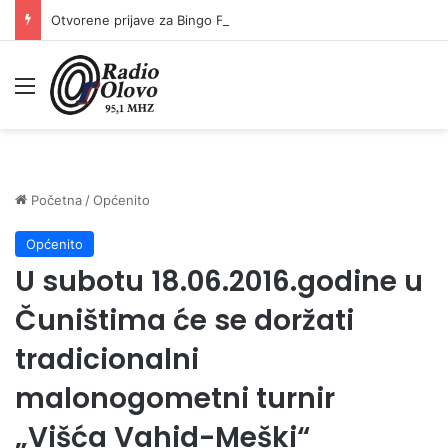
Otvorene prijave za Bingo Festival Fits: Odaberite outfit s omiljenim influencerom i zablistajte na Crvenom tepihu Sarajevo Film Festivala
Meni
Početna
/
Općenito
Općenito
U subotu 18.06.2016.godine u
Čuništima će se doržati
tradicionalni
malonogometni turnir
„Višća Vahid-Meški“