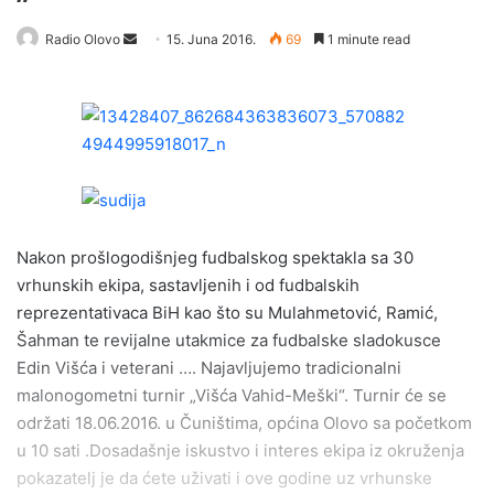
Radio Olovo
S
15. Juna 2016.
69
1 minute read
e
n
d
a
n
e
m
a
Nakon prošlogodišnjeg fudbalskog spektakla sa 30
i
vrhunskih ekipa, sastavljenih i od fudbalskih
l
reprezentativaca BiH kao što su Mulahmetović, Ramić,
Šahman te revijalne utakmice za fudbalske sladokusce
Edin Višća i veterani …. Najavljujemo tradicionalni
malonogometni turnir „Višća Vahid-Meški“. Turnir će se
održati 18.06.2016. u Čuništima, općina Olovo sa početkom
u 10 sati .Dosadašnje iskustvo i interes ekipa iz okruženja
pokazatelj je da ćete uživati i ove godine uz vrhunske