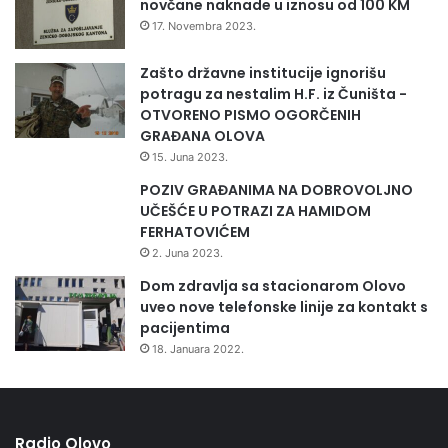
novčane naknade u iznosu od 100 KM
l
17. Novembra 2023.
e
,
Zašto državne institucije ignorišu
O
potragu za nestalim H.F. iz Čuništa -
l
OTVORENO PISMO OGORČENIH
o
GRAĐANA OLOVA
v
15. Juna 2023.
o
i
POZIV GRAĐANIMA NA DOBROVOLJNO
K
UČEŠĆE U POTRAZI ZA HAMIDOM
a
FERHATOVIĆEM
l
2. Juna 2023.
e
Dom zdravlja sa stacionarom Olovo
s
uveo nove telefonske linije za kontakt s
i
pacijentima
j
18. Januara 2022.
a
p
o
m
o
Radio Olovo