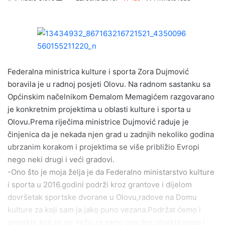
e
n
d
a
n
e
Federalna ministrica kulture i sporta Zora Dujmović
m
boravila je u radnoj posjeti Olovu. Na radnom sastanku sa
a
Općinskim načelnikom Đemalom Memagićem razgovarano
i
je konkretnim projektima u oblasti kulture i sporta u
l
Olovu.Prema riječima ministrice Dujmović raduje je
činjenica da je nekada njen grad u zadnjih nekoliko godina
ubrzanim korakom i projektima se više približio Evropi
nego neki drugi i veći gradovi.
-Ono što je moja želja je da Federalno ministarstvo kulture
i sporta u 2016.godini podrži kroz grantove i dijelom
dovršetak sportske dvorane u Olovu,radove na Domu
kulture za koji sam ja jako puno vezana.Podržat ćemo i
projekte koji se ne vežu za samo ova dva objekta nego i