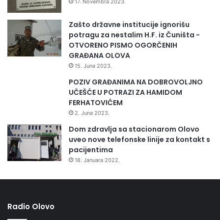
17. Novembra 2023.
o
v
Zašto državne institucije ignorišu
s
potragu za nestalim H.F. iz Čuništa -
k
OTVORENO PISMO OGORČENIH
e
GRAĐANA OLOVA
p
15. Juna 2023.
o
POZIV GRAĐANIMA NA DOBROVOLJNO
d
UČEŠĆE U POTRAZI ZA HAMIDOM
u
FERHATOVIĆEM
z
e
2. Juna 2023.
t
Dom zdravlja sa stacionarom Olovo
n
uveo nove telefonske linije za kontakt s
i
pacijentima
k
18. Januara 2022.
e
Radio Olovo