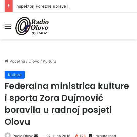
Inspektori Porezne uprave FBiH na području ZDK izvršili 24 inspekcijska nadzora
Meni
Početna
/
Olovo
/
Kultura
Kultura
Federalna ministrica kulture
i sporta Zora Dujmović
boravila u radnoj posjeti
Olovu
Radio Olovo
S
22. Juna 2016.
125
1 minute read