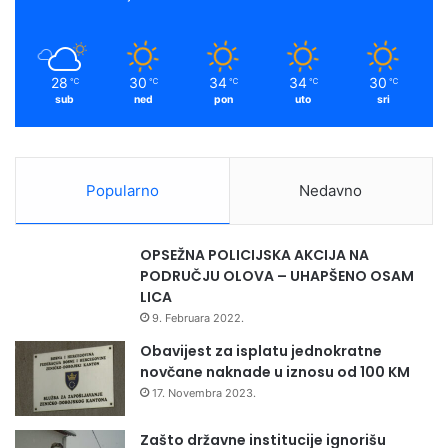
t
Olovo
k
a
v
e
m
n
28
30
34
34
30
℃
℃
℃
℃
℃
i
sub
ned
pon
uto
sri
a
n
g
a
Popularno
Nedavno
ž
m
a
OPSEŽNA POLICIJSKA AKCIJA NA
n
PODRUČJU OLOVA – UHAPŠENO OSAM
–
LICA
“
9. Februara 2022.
R
a
Obavijest za isplatu jednokratne
z
novčane naknade u iznosu od 100 KM
l
17. Novembra 2023.
i
k
Zašto državne institucije ignorišu