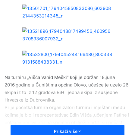
n
d
a
n
e
m
a
i
l
Na turniru „Višća Vahid Meški“ koji je održan 18.juna
2016.godine u Čuništima općina Olovo, učešće je uzelo 26
ekipa iz to iz 12 gradova BiH i jedna ekipa iz susjedne
Hrvatske iz Dubrovnika.
Prije početka turnira organizatori turnira i mještani među
kojima je bio i reprezentativac Edin Višća ,učenjem Fatihe i
polaganjem cvijeća na spomen obilježje odali su počast
svim šehidima Čuništa i općine Olovo.
Prikaži više