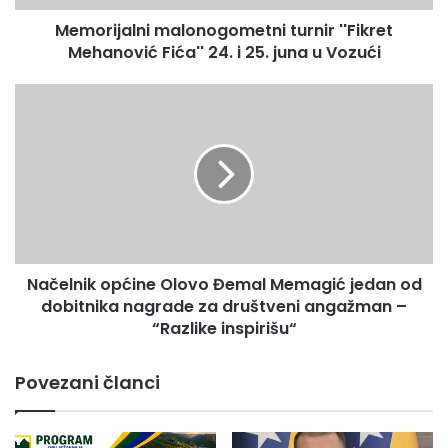
l
Memorijalni malonogometni turnir ''Fikret
n
Mehanović Fića'' 24. i 25. juna u Vozući
i
m
a
N
l
a
o
č
n
e
o
l
g
n
o
i
m
k
e
o
t
Načelnik općine Olovo Đemal Memagić jedan od
p
n
dobitnika nagrade za društveni angažman –
ć
i
i
“Razlike inspirišu“
t
n
u
e
Povezani članci
r
O
n
l
i
o