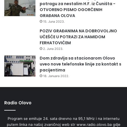
e
potragu za nestalim H.F. iz Čuništa -
i
OTVORENO PISMO OGORČENIH
n
GRAĐANA OLOVA
s
15. Juna 2023.
p
POZIV GRAĐANIMA NA DOBROVOLJNO
i
UČEŠĆE U POTRAZI ZA HAMIDOM
r
FERHATOVIĆEM
i
š
2. Juna 2023.
u
Dom zdravlja sa stacionarom Olovo
“
uveo nove telefonske linije za kontakt s
pacijentima
18. Januara 2022.
Radio Olovo
Program se emituje 24. sata dnevno na 95,1 MHz i na internetu
putem linka na našoj zvaničnoj web str www.radio.olovo.ba gdje