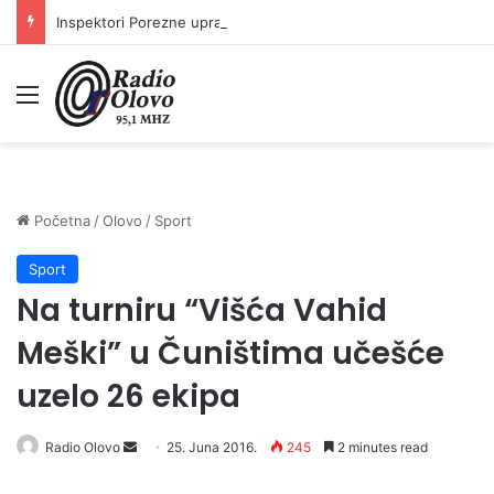
Inspektori Porezne uprave FBiH na području ZDK izvršili 24 inspekcijska nadzora
Meni
Početna
/
Olovo
/
Sport
Sport
Na turniru “Višća Vahid
Meški” u Čuništima učešće
uzelo 26 ekipa
Radio Olovo
S
25. Juna 2016.
245
2 minutes read
e