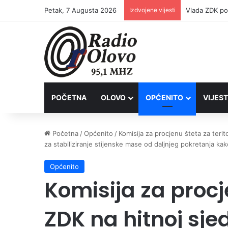
Petak, 7 Augusta 2026
Izdvojene vijesti
POČETNA
OLOVO
OPĆENITO
VIJEST
Početna
/
Općenito
/
Komisija za procjenu šteta za teri
za stabiliziranje stijenske mase od daljnjeg pokretanja kak
Općenito
Komisija za procje
ZDK na hitnoj sje