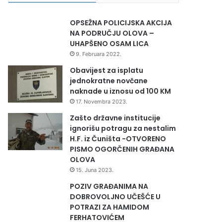
OPSEŽNA POLICIJSKA AKCIJA
NA PODRUČJU OLOVA –
UHAPŠENO OSAM LICA
9. Februara 2022.
Obavijest za isplatu
jednokratne novčane
naknade u iznosu od 100 KM
17. Novembra 2023.
Zašto državne institucije
ignorišu potragu za nestalim
H.F. iz Čuništa -OTVORENO
PISMO OGORČENIH GRAĐANA
OLOVA
15. Juna 2023.
POZIV GRAĐANIMA NA
DOBROVOLJNO UČEŠĆE U
POTRAZI ZA HAMIDOM
FERHATOVIĆEM