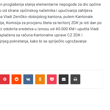
n proglašenja stanja elementarne nepogode za dio općine
o od strane općinskog načelnika i upućivanja zahtjeva
a Vladi Zeničko-dobojskog kantona, putem Kantonale
, Komisija za procjenu šteta za teritorij ZDK je isti dan po
ci odobrila sredstva u iznosu od 40.000 KM i uputila Vladi
isplaćena sa računa Kantonalne uprave CZ ZDK i
jnjeg pokretanja, kako bi se spriječilo ugrožavanje
Pinterest
Reddit
VKontakte
Odnoklassniki
Pocket
Podijeli putem Emaila
Print