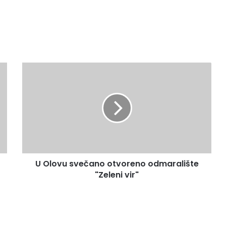
U
O
l
o
v
u
s
v
e
U Olovu svečano otvoreno odmaralište
č
"Zeleni vir"
a
n
o
o
t