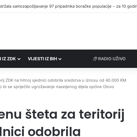
I IZ ZDK
VIJESTI IZ BIH
RADIO UŽIVO
torij ZDK na hitnoj sjednici odobrila sredstva u iznosu od 40.000 KM
o bi se spriječilo ugrožavanje naseljenog dijela općine Olovo
nu šteta za teritorij
dnici odobrila