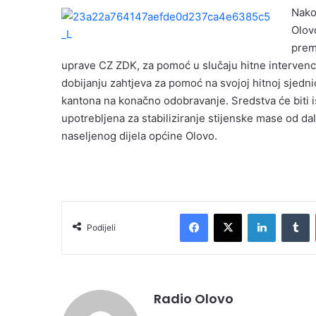
Nako
e
Olov
m
prem
a
i
uprave CZ ZDK, za pomoć u slučaju hitne intervencije
l
dobijanju zahtjeva za pomoć na svojoj hitnoj sjedni
kantona na konačno odobravanje. Sredstva će biti 
upotrebljena za stabiliziranje stijenske mase od dal
naseljenog dijela općine Olovo.
Facebook
X
LinkedIn
Tumblr
Podijeli
Radio Olovo