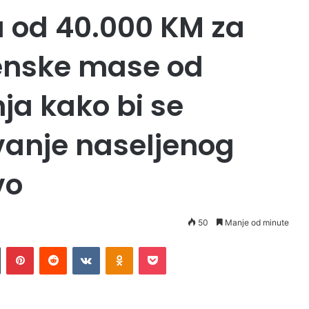
u od 40.000 KM za
ijenske mase od
ja kako bi se
avanje naseljenog
vo
50
Manje od minute
Tumblr
Pinterest
Reddit
VKontakte
Odnoklassniki
Pocket