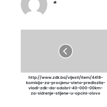
We
bsi
te
h
t
t
p
:
/
/
w
w
http://www.zdk.ba/vijesti/item/4418-
w
komisija-za-procjenu-steta-predlozila-
.
z
vladi-zdk-da-odobri-40-000-00km-
d
za-sidrenje-stijene-u-opcini-olovo
k
.