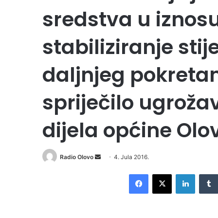
sredstva u iznos
stabiliziranje st
daljnjeg pokretan
spriječilo ugrož
dijela općine Olo
Radio Olovo
S
4. Jula 2016.
e
Facebook
X
LinkedIn
n
d
a
n