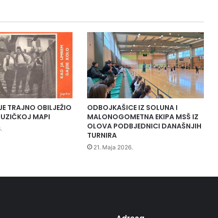
v
o
r
e
n
o
o
d
m
a
r
JE TRAJNO OBILJEŽIO
ODBOJKAŠICE IZ SOLUNA I
a
UZIČKOJ MAPI
MALONOGOMETNA EKIPA MSŠ IZ
l
OLOVA PODBJEDNICI DANAŠNJIH
.
i
TURNIRA
š
21. Maja 2026.
t
e
"
Z
e
l
e