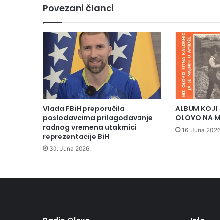
b
Povezani članci
a
/
v
i
j
e
s
t
i
/
Vlada FBiH preporučila
ALBUM KOJI 
i
poslodavcima prilagođavanje
OLOVO NA M
t
radnog vremena utakmici
16. Juna 2026
e
reprezentacije BiH
m
30. Juna 2026.
/
4
4
1
8
-
k