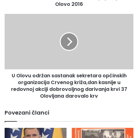
Olovo 2016
a
n
1
U
2
O
.
l
F
o
o
v
l
u
k
o
l
d
o
r
r
U Olovu održan sastanak sekretara općinskih
ž
n
organizacija Crvenog križa,dan kasnije u
a
i
n
redovnoj akciji dobrovoljnog darivanja krvi 37
f
s
Olovljana darovalo krv
e
a
s
s
Povezani članci
t
t
i
a
v
n
a
a