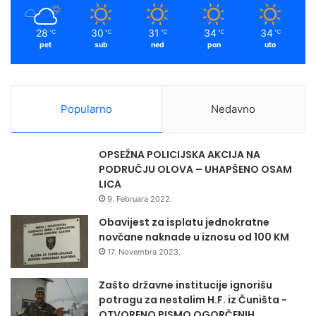
,
m
d
28
30
31
34
34
℃
℃
℃
℃
℃
a
pet
sub
ned
pon
uto
n
k
a
s
Popularno
Nedavno
n
i
j
OPSEŽNA POLICIJSKA AKCIJA NA
e
PODRUČJU OLOVA – UHAPŠENO OSAM
u
LICA
r
9. Februara 2022.
e
d
Obavijest za isplatu jednokratne
o
novčane naknade u iznosu od 100 KM
v
17. Novembra 2023.
n
o
Zašto državne institucije ignorišu
j
potragu za nestalim H.F. iz Čuništa -
a
OTVORENO PISMO OGORČENIH