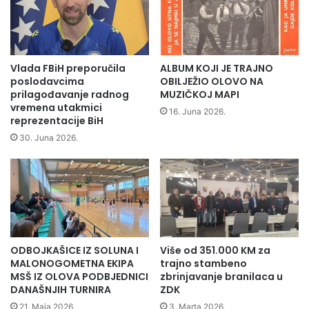
l
k
p
s
r
e
i
k
j
r
Vlada FBiH preporučila
ALBUM KOJI JE TRAJNO
a
e
poslodavcima
OBILJEŽIO OLOVO NA
t
t
prilagođavanje radnog
MUZIČKOJ MAPI
e
a
vremena utakmici
16. Juna 2026.
l
reprezentacije BiH
r
j
a
30. Juna 2026.
s
o
t
p
v
ć
a
i
O
n
l
s
o
k
ODBOJKAŠICE IZ SOLUNA I
Više od 351.000 KM za
v
i
MALONOGOMETNA EKIPA
trajno stambeno
o
h
MSŠ IZ OLOVA PODBJEDNICI
zbrinjavanje branilaca u
2
o
DANAŠNJIH TURNIRA
ZDK
0
r
21. Maja 2026.
3. Marta 2026.
1
g