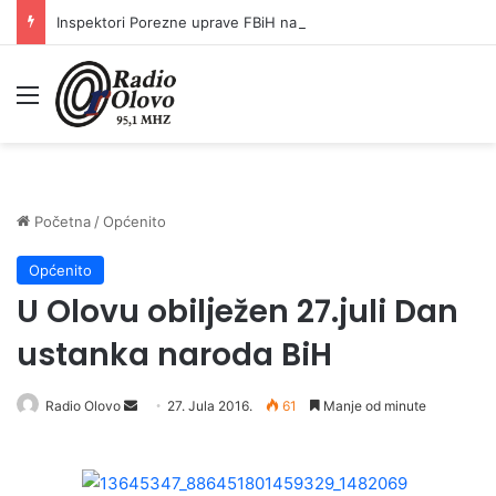
Inspektori Porezne uprave FBiH na području ZDK izvršili 24 inspekcijska nadzora
Meni
Početna
/
Općenito
Općenito
U Olovu obilježen 27.juli Dan
ustanka naroda BiH
Radio Olovo
S
27. Jula 2016.
61
Manje od minute
e
n
d