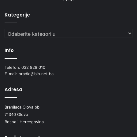
a
n
Kategorije
j
a
Kategorije
k
r
v
Info
i
3
7
Telefon: 032 828 010
O
E-mail: oradio@bih.net.ba
l
o
Adresa
v
l
j
Branilaca Olova bb
a
71340 Olovo
n
Bosna i Hercegovina
a
d
a