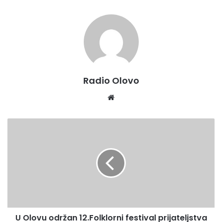
Radio Olovo
We
bsi
te
U
O
l
o
v
u
o
d
r
U Olovu održan 12.Folklorni festival prijateljstva
ž