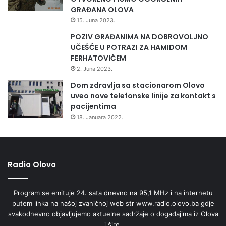
k
GRAĐANA OLOVA
c
15. Juna 2023.
i
j
POZIV GRAĐANIMA NA DOBROVOLJNO
i
UČEŠĆE U POTRAZI ZA HAMIDOM
d
FERHATOVIĆEM
o
2. Juna 2023.
b
Dom zdravlja sa stacionarom Olovo
r
uveo nove telefonske linije za kontakt s
o
pacijentima
v
18. Januara 2022.
o
l
j
n
o
Radio Olovo
g
d
Program se emituje 24. sata dnevno na 95,1 MHz i na internetu
a
putem linka na našoj zvaničnoj web str www.radio.olovo.ba gdje
r
svakodnevno objavljujemo aktuelne sadržaje o događajima iz Olova
i
i šire.
v