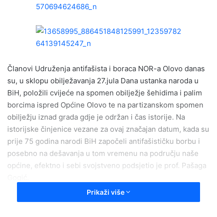
a
n
e
m
a
i
Članovi Udruženja antifašista i boraca NOR-a Olovo danas
l
su, u sklopu obilježavanja 27.jula Dana ustanka naroda u
BiH, položili cvijeće na spomen obilježje šehidima i palim
borcima ispred Općine Olovo te na partizanskom spomen
obilježju iznad grada gdje je održan i čas istorije. Na
istorijske činjenice vezane za ovaj značajan datum, kada su
prije 75 godina narodi BiH započeli antifašističku borbu i
posebno na dešavanja u tom vremenu na području naše
općine, efektno i sebi svojstveno podsjetio je prof. Pašaga
Gogić.
Prikaži više