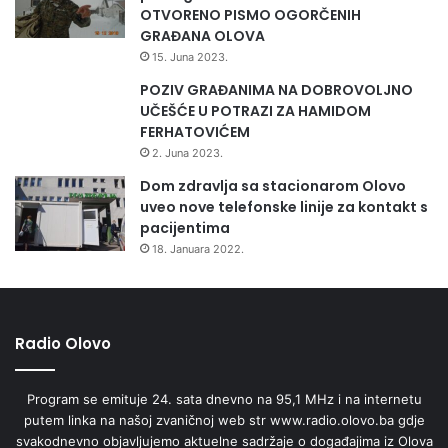
OTVORENO PISMO OGORČENIH
GRAĐANA OLOVA
15. Juna 2023.
POZIV GRAĐANIMA NA DOBROVOLJNO
UČEŠĆE U POTRAZI ZA HAMIDOM
FERHATOVIĆEM
2. Juna 2023.
Dom zdravlja sa stacionarom Olovo
uveo nove telefonske linije za kontakt s
pacijentima
18. Januara 2022.
Radio Olovo
Program se emituje 24. sata dnevno na 95,1 MHz i na internetu
putem linka na našoj zvaničnoj web str www.radio.olovo.ba gdje
svakodnevno objavljujemo aktuelne sadržaje o događajima iz Olova