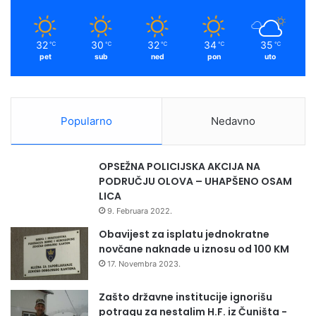
k
a
O
F
l
o
m
o
o
32
30
32
34
35
℃
℃
℃
℃
℃
v
t
pet
sub
ned
pon
uto
o
b
,
a
n
l
i
l
Popularno
Nedavno
k
P
o
e
n
o
OPSEŽNA POLICIJSKA AKCIJA NA
i
p
PODRUČJU OLOVA – UHAPŠENO OSAM
j
l
LICA
e
e
9. Februara 2022.
s
”
t
Obavijest za isplatu jednokratne
r
novčane naknade u iznosu od 100 KM
a
17. Novembra 2023.
d
a
Zašto državne institucije ignorišu
o
potragu za nestalim H.F. iz Čuništa -