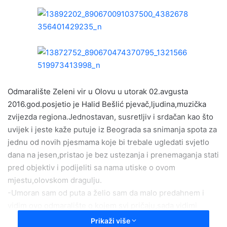
n
d
a
n
e
m
a
i
Odmaralište Zeleni vir u Olovu u utorak 02.avgusta
l
2016.god.posjetio je Halid Bešlić pjevač,ljudina,muzička
zvijezda regiona.Jednostavan, susretljiv i srdačan kao što
uvijek i jeste kaže putuje iz Beograda sa snimanja spota za
jednu od novih pjesmama koje bi trebale ugledati svjetlo
dana na jesen,pristao je bez ustezanja i prenemaganja stati
pred objektiv i podijeliti sa nama utiske o ovom
mjestu,olovskom dragulju.
-Umoran sam od puta a želio sam da malo predahnem i
vidim ovo odmaralište o kojem svi pričaju,sada vidimi
zašto.Sve je tako dobro urađeno i uklopljeno u prirodni
Prikaži više