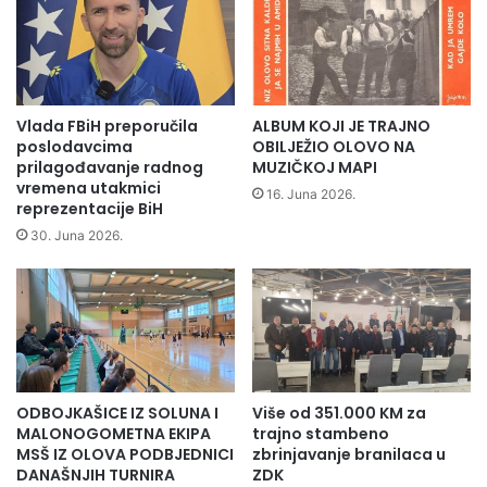
o
i
jedan dan i za promociju pjesama i druženje sa slušaocima
g
o
Radio Olova.
l
d
Amira Milunić
a
o
š
d
e
j
Vlada FBiH preporučila
ALBUM KOJI JE TRAJNO
n
e
poslodavcima
OBILJEŽIO OLOVO NA
o
l
prilagođavanje radnog
MUZIČKOJ MAPI
s
vremena utakmici
u
16. Juna 2026.
t
reprezentacije BiH
g
a
r
30. Juna 2026.
n
a
j
n
e
t
p
o
r
v
i
a
r
z
ODBOJKAŠICE IZ SOLUNA I
Više od 351.000 KM za
o
a
MALONOGOMETNA EKIPA
trajno stambeno
d
o
MSŠ IZ OLOVA PODBJEDNICI
zbrinjavanje branilaca u
n
k
DANAŠNJIH TURNIRA
ZDK
e
t