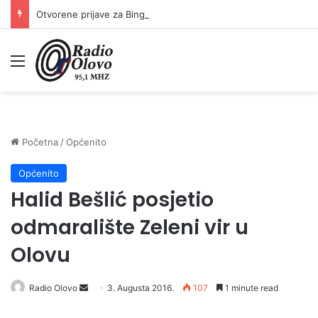
Otvorene prijave za Bingo Festival Fits: Odaberite outfit s omiljenim influencerom i zablistajte na Crvenom tepihu Sarajevo Film Festivala
Meni
Početna
/
Općenito
Općenito
Halid Bešlić posjetio
odmaralište Zeleni vir u
Olovu
Radio Olovo
S
3. Augusta 2016.
107
1 minute read
e