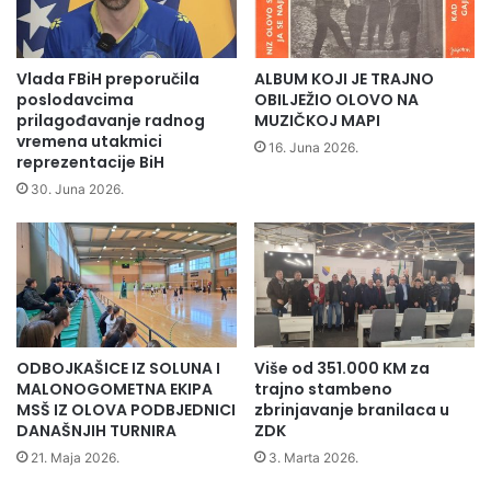
o
K
v
u
e
l
p
o
Vlada FBiH preporučila
ALBUM KOJI JE TRAJNO
o
p
poslodavcima
OBILJEŽIO OLOVO NA
s
r
prilagođavanje radnog
MUZIČKOJ MAPI
j
vremena utakmici
v
16. Juna 2026.
reprezentacije BiH
e
o
t
m
30. Juna 2026.
e
p
o
g
i
n
u
l
ODBOJKAŠICE IZ SOLUNA I
Više od 351.000 KM za
o
MALONOGOMETNA EKIPA
trajno stambeno
m
MSŠ IZ OLOVA PODBJEDNICI
zbrinjavanje branilaca u
p
DANAŠNJIH TURNIRA
ZDK
o
21. Maja 2026.
3. Marta 2026.
l
-Ja sam nekad davno kad sam počeo da se bavim privatnim
i