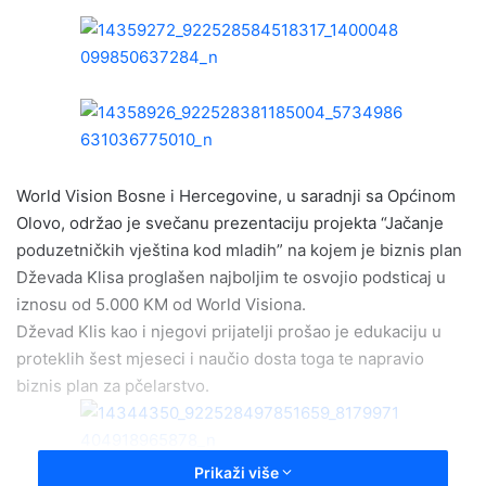
n
d
a
n
e
m
a
i
World Vision Bosne i Hercegovine, u saradnji sa Općinom
l
Olovo, održao je svečanu prezentaciju projekta “Jačanje
poduzetničkih vještina kod mladih” na kojem je biznis plan
Dževada Klisa proglašen najboljim te osvojio podsticaj u
iznosu od 5.000 KM od World Visiona.
Dževad Klis kao i njegovi prijatelji prošao je edukaciju u
proteklih šest mjeseci i naučio dosta toga te napravio
biznis plan za pčelarstvo.
Prikaži više