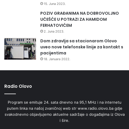
15. Juna 2023.
POZIV GRAĐANIMA NA DOBROVOLJNO
UČEŠĆE U POTRAZI ZA HAMIDOM
FERHATOVIĆEM
2. Juna 2023.
Dom zdravlja sa stacionarom Olovo
uveo nove telefonske linije za kontakt s
pacijentima
18. Januara 2022.
Radio Olovo
Program se emituje 24. sata dnevno na 95,1 MHz i na internetu
putem linka na našoj zvaničnoj web str www.radio.olovo.ba gdje
svakodnevno objavljujemo aktuelne sadržaje o događajima iz Olova
i šire.