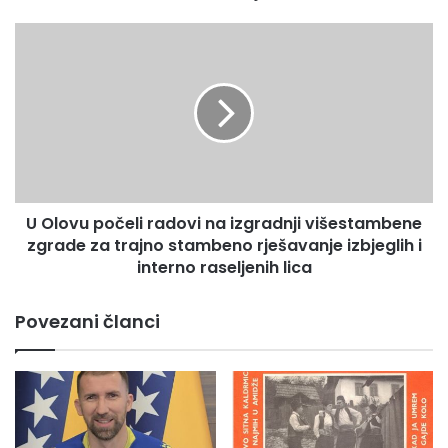
o
b
U
r
O
o
l
v
o
o
v
l
u
j
p
n
o
i
č
U Olovu počeli radovi na izgradnji višestambene
h
e
d
zgrade za trajno stambeno rješavanje izbjeglih i
l
a
i
interno raseljenih lica
v
r
a
a
Povezani članci
l
d
a
o
c
v
a
i
n
a