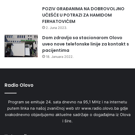
n
t
POZIV GRAĐANIMA NA DOBROVOLJNO
e
UČEŠĆE U POTRAZI ZA HAMIDOM
r
FERHATOVIĆEM
n
2. Juna 2023.
o
Dom zdravlja sa stacionarom Olovo
r
uveo nove telefonske linije za kontakt s
a
pacijentima
s
18. Januara 2022.
e
l
j
e
n
Radio Olovo
i
h
Program se emituje 24. sata dnevno na 95,1 MHz i na internetu
l
putem linka na našoj zvaničnoj web str www.radio.olovo.ba gdje
i
svakodnevno objavljujemo aktuelne sadržaje o događajima iz Olova
c
i šire.
a