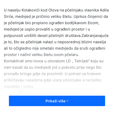
a
U naselju Kolakovići kod Olova na pčelinjaku vlasnika Adila
n
e
Sirće, medvjed je pričinio veliku štetu. Uprkos činjenici da
m
je pčelinjak bio propisno ograđen bodljikavom žicom,
a
medvjed je uspio provaliti u ograđeni prostor i u
i
potpunosti uništiti deset pčelinjih društava.Zabranjavajuće
l
je to, što se pčelinjak nalazi u neposrednoj blizini naselja
ali to očigledno nije smetalo medvjedu da sruši ograđeni
prostor i načini veliku štetu ovom pčelaru.
Kontaktirali smo lovce u olovskom LD „ Tetrijeb“ koju su
nam kazali da su medvjedi još u pokretu prije nego što
pronađu brloge gdje će prezimiti. U potrazi za hranom
približavaju naseljima gdje ulaze pčelinjake a nerijetko
napadaju i stoku.
Prikaži više