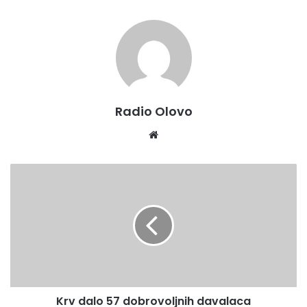
Radio Olovo
We
bsi
te
K
r
v
d
a
l
o
5
7
Krv dalo 57 dobrovoljnih davalaca
d