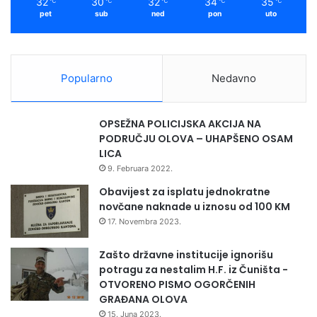
32
30
32
34
35
℃
℃
℃
℃
℃
r
pet
sub
ned
pon
uto
j
e
š
a
Popularno
Nedavno
v
a
n
OPSEŽNA POLICIJSKA AKCIJA NA
j
PODRUČJU OLOVA – UHAPŠENO OSAM
e
LICA
i
9. Februara 2022.
z
b
Obavijest za isplatu jednokratne
j
novčane naknade u iznosu od 100 KM
e
17. Novembra 2023.
g
l
Zašto državne institucije ignorišu
i
potragu za nestalim H.F. iz Čuništa -
h
OTVORENO PISMO OGORČENIH
i
GRAĐANA OLOVA
i
15. Juna 2023.