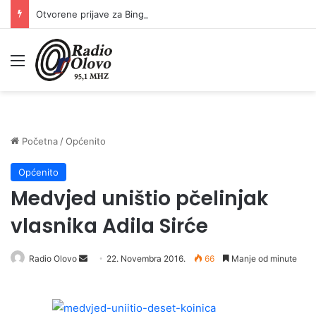
Otvorene prijave za Bingo Festival Fits: Odaberite outfit s omiljenim influencerom i zablistajte na Crvenom tepihu Sarajevo Film Festivala
Meni
Početna
/
Općenito
Općenito
Medvjed uništio pčelinjak
vlasnika Adila Sirće
Radio Olovo
S
22. Novembra 2016.
66
Manje od minute
e
n
d