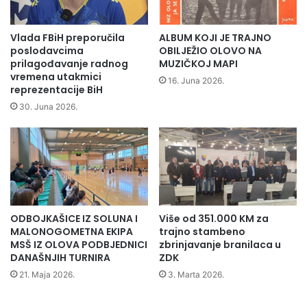
i
z
g
Vlada FBiH preporučila
ALBUM KOJI JE TRAJNO
r
poslodavcima
OBILJEŽIO OLOVO NA
a
prilagođavanje radnog
MUZIČKOJ MAPI
d
vremena utakmici
16. Juna 2026.
reprezentacije BiH
n
j
30. Juna 2026.
i
v
i
š
e
s
t
ODBOJKAŠICE IZ SOLUNA I
Više od 351.000 KM za
a
MALONOGOMETNA EKIPA
trajno stambeno
m
MSŠ IZ OLOVA PODBJEDNICI
zbrinjavanje branilaca u
b
DANAŠNJIH TURNIRA
ZDK
e
21. Maja 2026.
3. Marta 2026.
n
e
z