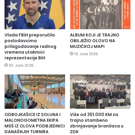
i
-
i
a
z
u
Z
O
D
l
K
o
Vlada FBiH preporučila
ALBUM KOJI JE TRAJNO
o
v
poslodavcima
OBILJEŽIO OLOVO NA
d
u
prilagođavanje radnog
MUZIČKOJ MAPI
r
o
vremena utakmici
16. Juna 2026.
ž
reprezentacije BiH
d
a
r
30. Juna 2026.
l
ž
i
a
s
n
a
s
s
a
t
s
a
t
ODBOJKAŠICE IZ SOLUNA I
Više od 351.000 KM za
n
a
MALONOGOMETNA EKIPA
trajno stambeno
a
n
MSŠ IZ OLOVA PODBJEDNICI
zbrinjavanje branilaca u
k
a
DANAŠNJIH TURNIRA
ZDK
s
k