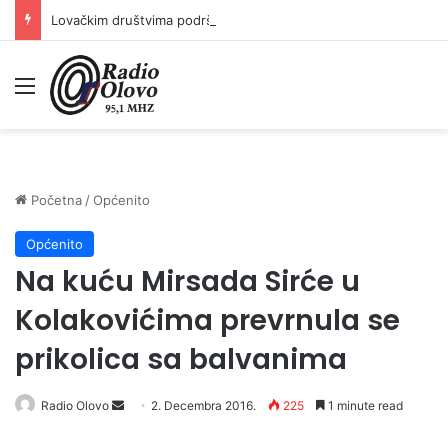
Lovačkim društvima podrška u iznosu od 138.000 KM
Meni
Početna
/
Općenito
Općenito
Na kuću Mirsada Sirće u
Kolakovićima prevrnula se
prikolica sa balvanima
Radio Olovo
S
2. Decembra 2016.
225
1 minute read
e