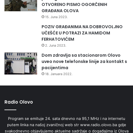
m
OTVORENO PISMO OGORČENIH
a
GRAĐANA OLOVA
l
15. Juna 2023.
o
m
POZIV GRAĐANIMA NA DOBROVOLJNO
M
UČEŠĆE U POTRAZI ZA HAMIDOM
e
FERHATOVIĆEM
m
2. Juna 2023.
a
Dom zdravlja sa stacionarom Olovo
g
uveo nove telefonske linije za kontakt s
i
pacijentima
ć
18. Januara 2022.
e
m
Radio Olovo
Program se emituje 24. sata dnevno na 95,1 MHz i na internetu
putem linka na našoj zvaničnoj web str www.radio.olovo.ba gdje
svakodnevno objavljujemo aktuelne sadržaje o događajima iz Olova