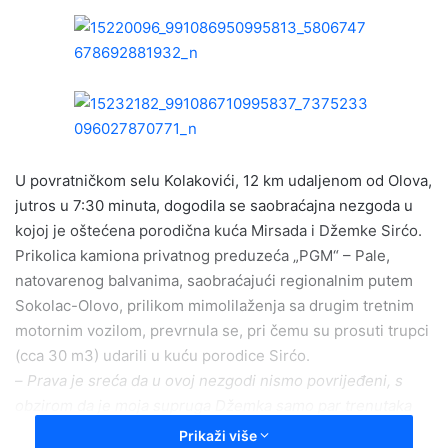
n
d
a
n
e
m
a
i
U povratničkom selu Kolakovići, 12 km udaljenom od Olova,
l
jutros u 7:30 minuta, dogodila se saobraćajna nezgoda u
kojoj je oštećena porodična kuća Mirsada i Džemke Sirćo.
Prikolica kamiona privatnog preduzeća „PGM“ – Pale,
natovarenog balvanima, saobraćajući regionalnim putem
Sokolac-Olovo, prilikom mimolilaženja sa drugim tretnim
motornim vozilom, prevrnula se, pri čemu su prosuti trupci
(cca 30 m3) udarili u kuću porodice Sirćo.
–
Prava je sreća da u ovoj nezgodi nismo povrijeđeni, s
obzirom da je moja supruga Džemka samo par trenutaka
prije bila ispred kuće na putu u štalu. Ja sam bio u kući i
Prikaži više