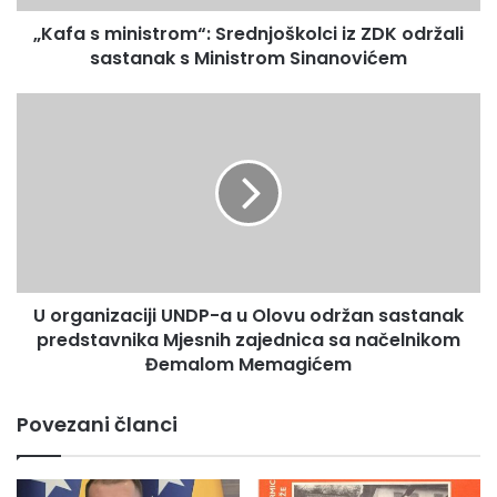
n
„Kafa s ministrom“: Srednjoškolci iz ZDK održali
i
sastanak s Ministrom Sinanovićem
s
t
r
U
o
o
m
r
“
g
:
a
S
n
r
i
e
z
d
a
n
U organizaciji UNDP-a u Olovu održan sastanak
c
j
predstavnika Mjesnih zajednica sa načelnikom
i
o
j
Đemalom Memagićem
š
i
k
U
Povezani članci
o
N
l
D
c
P