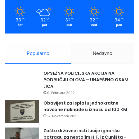
k
a
j
e
m
d
33
32
31
32
34
℃
℃
℃
℃
℃
n
čet
pet
sub
ned
pon
i
c
a
s
Popularno
Nedavno
a
n
a
OPSEŽNA POLICIJSKA AKCIJA NA
č
PODRUČJU OLOVA – UHAPŠENO OSAM
e
LICA
l
9. Februara 2022.
n
i
Obavijest za isplatu jednokratne
k
novčane naknade u iznosu od 100 KM
o
17. Novembra 2023.
m
Đ
Zašto državne institucije ignorišu
e
potragu za nestalim H.F. iz Čuništa -