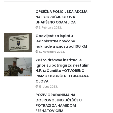
OPSEŽNA POLICIJSKA AKCIJA
NA PODRUČJU OLOVA –
UHAPŠENO OSAM LICA
9. Februara 2022.
Obavijest za isplatu
jednokratne novčane
naknade u iznosu od 100 KM
17. Novembra 2023.
Zašto državne institucije
ignorišu potragu za nestalim
H.F. iz Čuništa -OTVORENO
PISMO OGORČENIH GRAĐANA
OLOVA
15. Juna 2023.
POZIV GRAĐANIMA NA
DOBROVOLJNO UČEŠĆE U
POTRAZI ZA HAMIDOM
FERHATOVIĆEM