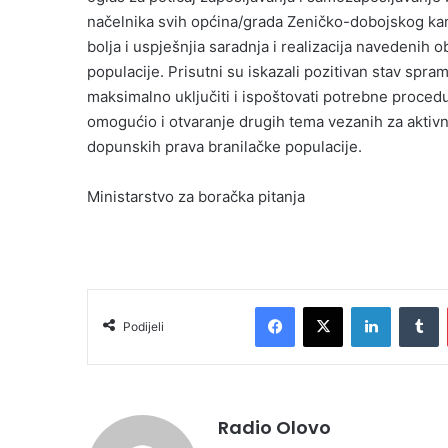
načelnika svih općina/grada Zeničko-dobojskog ka
bolja i uspješnjia saradnja i realizacija navedenih
populacije. Prisutni su iskazali pozitivan stav spr
maksimalno uključiti i ispoštovati potrebne procedure
omogućio i otvaranje drugih tema vezanih za aktivno
dopunskih prava branilačke populacije.
Ministarstvo za boračka pitanja
Facebook
X
LinkedIn
Tumblr
Podijeli
Radio Olovo