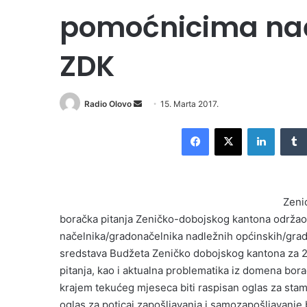
pomoćnicima nač
ZDK
Radio Olovo
S
15. Marta 2017.
e
Facebook
X
LinkedIn
n
d
a
n
Zeni
e
boračka pitanja Zeničko-dobojskog kantona održao
m
načelnika/gradonačelnika nadležnih općinskih/grads
a
i
sredstava Budžeta Zeničko dobojskog kantona za 20
l
pitanja, kao i aktualna problematika iz domena bora
krajem tekućeg mjeseca biti raspisan oglas za stamb
oglas za poticaj zapošljavanja i samozapošljavanje