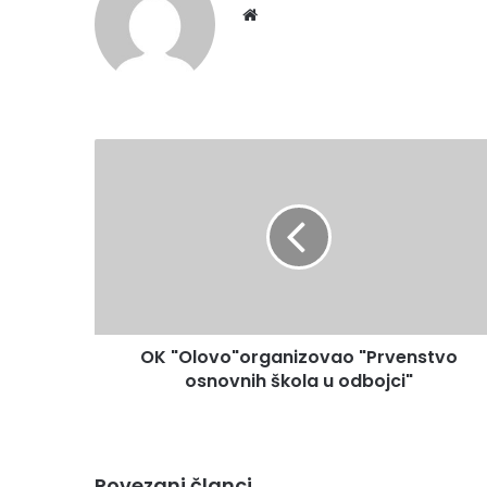
We
bsi
te
O
K
"
O
l
o
v
o
"
OK "Olovo"organizovao "Prvenstvo
o
osnovnih škola u odbojci"
r
g
a
n
i
Povezani članci