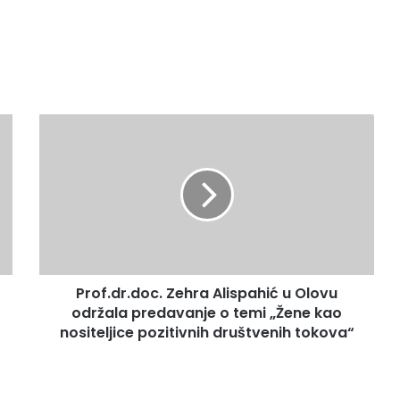
P
r
o
f
.
d
r
.
d
Prof.dr.doc. Zehra Alispahić u Olovu
o
održala predavanje o temi „Žene kao
c
.
nositeljice pozitivnih društvenih tokova“
Z
e
h