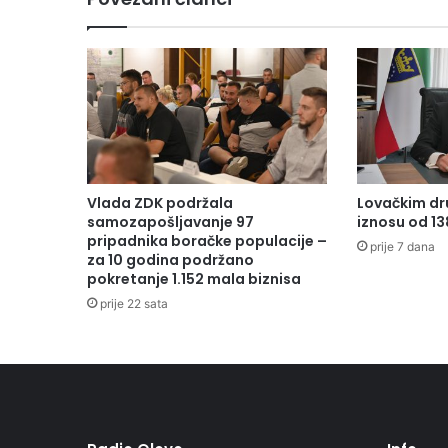
z
o
v
a
o
"
P
r
v
e
Vlada ZDK podržala
Lovačkim dr
n
samozapošljavanje 97
iznosu od 1
s
pripadnika boračke populacije –
prije 7 dana
t
za 10 godina podržano
pokretanje 1.152 mala biznisa
v
o
prije 22 sata
o
s
n
o
v
n
i