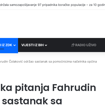
I IZ ZDK
VIJESTI IZ BIH
RADIO UŽIVO
ahrudin Čolaković održao sastanak sa pomoćnicima načelnika općina
čka pitanja Fahrudin
 sastanak sa