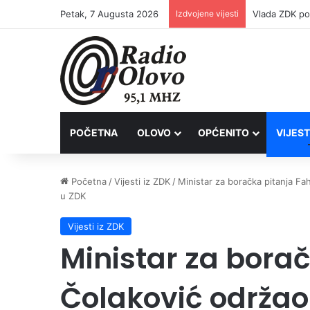
Petak, 7 Augusta 2026
Izdvojene vijesti
POČETNA
OLOVO
OPĆENITO
VIJEST
Početna
/
Vijesti iz ZDK
/
Ministar za boračka pitanja F
u ZDK
Vijesti iz ZDK
Ministar za bora
Čolaković održao