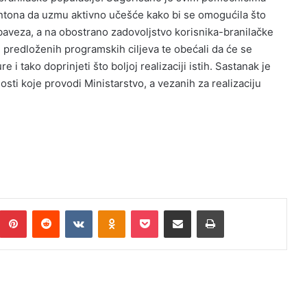
ntona da uzmu aktivno učešće kako bi se omogućila što
 obaveza, a na obostrano zadovoljstvo korisnika-branilačke
am predloženih programskih ciljeva te obećali da će se
 i tako doprinjeti što boljoj realizaciji istih. Sastanak je
sti koje provodi Ministarstvo, a vezanih za realizaciju
Pinterest
Reddit
VKontakte
Odnoklassniki
Pocket
Podijeli putem Emaila
Print