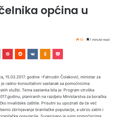
elnika općina u
65
1 minute read
Tumblr
Pinterest
Reddit
VKontakte
Odnoklassniki
Pocket
ca, 15.03.2017. godine –Fahrudin Čolaković, ministar za
 je radno-konsultativni sastanak sa pomoćnicima
kih službi. Tema sastanka bila je: Program utroška
17.godinu, planiranih na razdjelu Ministarstva za boračka
čko invalidske zaštite. Prisutni su upoznati da će već
enio zbrinjavanje branilačke populacije, a ubrzo zatim i
 branilačke populacije. Sugerisano je svim pomoćnicima