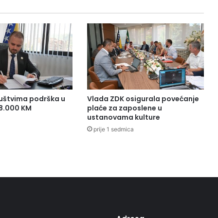
r
a
A
l
i
s
p
a
h
i
uštvima podrška u
Vlada ZDK osigurala povećanje
ć
38.000 KM
plaće za zaposlene u
u
ustanovama kulture
O
prije 1 sedmica
l
o
v
u
o
d
r
ž
a