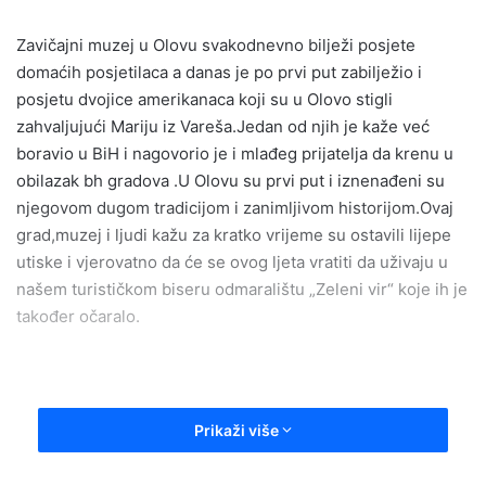
a
n
Zavičajni muzej u Olovu svakodnevno bilježi posjete
e
domaćih posjetilaca a danas je po prvi put zabilježio i
m
posjetu dvojice amerikanaca koji su u Olovo stigli
a
zahvaljujući Mariju iz Vareša.Jedan od njih je kaže već
i
boravio u BiH i nagovorio je i mlađeg prijatelja da krenu u
l
obilazak bh gradova .U Olovu su prvi put i iznenađeni su
njegovom dugom tradicijom i zanimljivom historijom.Ovaj
grad,muzej i ljudi kažu za kratko vrijeme su ostavili lijepe
utiske i vjerovatno da će se ovog ljeta vratiti da uživaju u
našem turističkom biseru odmaralištu „Zeleni vir“ koje ih je
također očaralo.
Prikaži više