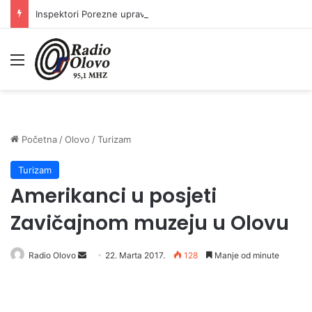
Inspektori Porezne uprave FBiH na području ZDK izvršili 24 inspekcijska nadzora
Meni
Početna
/
Olovo
/
Turizam
Turizam
Amerikanci u posjeti
Zavičajnom muzeju u Olovu
Radio Olovo
S
22. Marta 2017.
128
Manje od minute
e
n
d