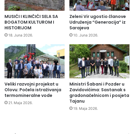
e
u
ž
p
e
š
MUSIĆI I KLINČIĆI SELA SA
Zeleni Vir ugostio članove
n
t
BOGATOM KULTUROM I
Udruženja “Generacija” iz
2
i
HISTORIJOM
Sarajeva
1
n
18. Juna 2026.
10. Juna 2026.
.
a
m
F
a
o
r
r
t
u
S
m
v
a
j
Veliki razvojni projekat u
Ministri Šabani i Pozder u
ž
Olovu: Počela istraživanja
Zavidovićima: Sastanak s
e
e
termomineralne vode
gradonačelnicom i posjeta
t
n
Tajanu
s
a
21. Maja 2026.
k
19. Maja 2026.
"
i
S
d
a
a
b
n
i