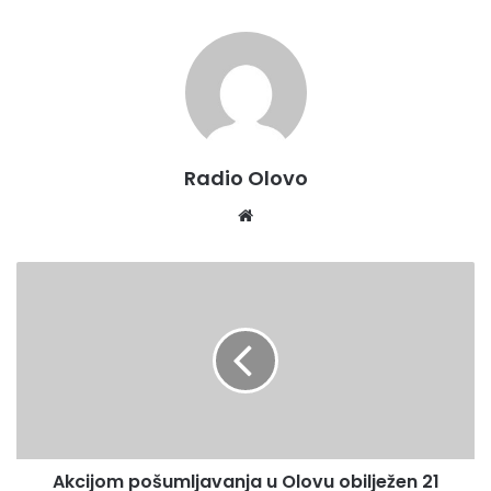
Radio Olovo
We
bsi
te
A
k
c
i
j
o
m
p
o
Akcijom pošumljavanja u Olovu obilježen 21
š