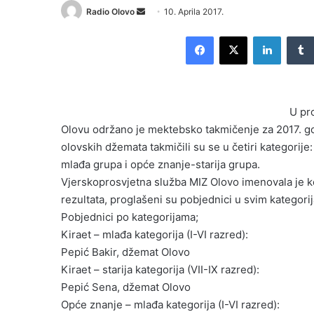
Radio Olovo
S
10. Aprila 2017.
e
Facebook
X
LinkedIn
n
d
a
n
U pr
e
Olovu održano je mektebsko takmičenje za 2017. god
m
olovskih džemata takmičili su se u četiri kategorije
a
i
mlađa grupa i opće znanje-starija grupa.
l
Vjerskoprosvjetna služba MIZ Olovo imenovala je ko
rezultata, proglašeni su pobjednici u svim kategorij
Pobjednici po kategorijama;
Kiraet – mlađa kategorija (I-VI razred):
Pepić Bakir, džemat Olovo
Kiraet – starija kategorija (VII-IX razred):
Pepić Sena, džemat Olovo
Opće znanje – mlađa kategorija (I-VI razred):