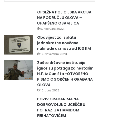
OPSEŽNA POLICIJSKA AKCIJA
NA PODRUČJU OLOVA –
UHAPŠENO OSAM LICA
9. Februara 2022.
Obavijest za isplatu
jednokratne novčane
naknade u iznosu od 100 KM
17. Novembra 2023.
Zašto državne institucije
ignorišu potragu za nestalim
H.F. iz Čuništa -OTVORENO
PISMO OGORČENIH GRAĐANA
OLOVA
15. Juna 2023.
POZIV GRAĐANIMA NA
DOBROVOLJNO UČEŠĆE U
POTRAZI ZA HAMIDOM
FERHATOVIĆEM