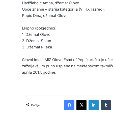
Hadžiabdić Amna, džemat Olovo
Opće znanje – starija kategorija (VII-IX razred):
Pepić Dina, džemat Olovo
Ekipno (pobjednici):
1. Džemat Olovo
2. Džemat Solun
3. Džemat Rijeka
Glavni imam MIZ Olovo Esad ef.Pepić uručio je uče
zaželjevši im puno uspjeha na mektebskom takmičen
aprila 2017. godine.
Facebook
X
LinkedIn
Tumblr
Podijeli