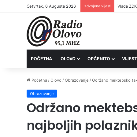
Četvrtak, 6 Augusta 2026
Izdvojene vijesti
POČETNA
OLOVO
OPĆENITO
VIJEST
Početna
/
Olovo
/
Obrazovanje
/
Održano mektebsko takm
Obrazovanje
Održano mektebs
najboljih polazn