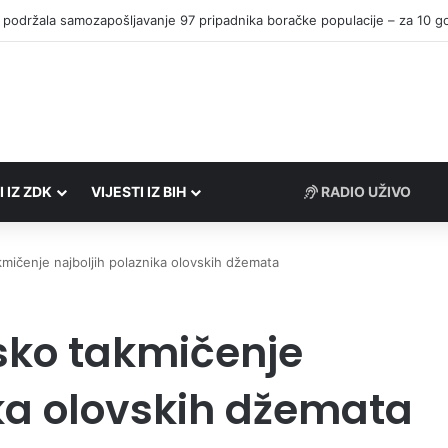
I IZ ZDK
VIJESTI IZ BIH
RADIO UŽIVO
ičenje najboljih polaznika olovskih džemata
ko takmičenje
ika olovskih džemata