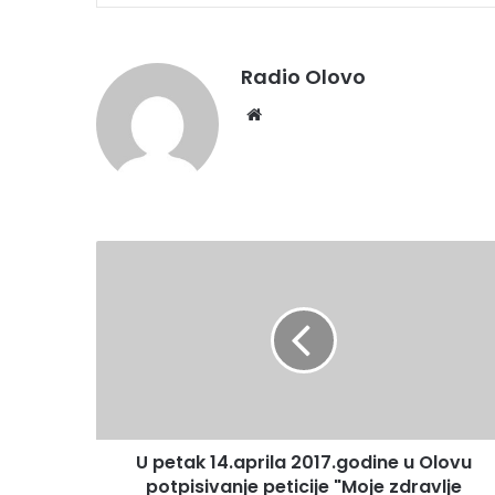
Radio Olovo
We
bsi
te
U
p
e
t
a
k
1
4
.
U petak 14.aprila 2017.godine u Olovu
a
potpisivanje peticije "Moje zdravlje
p