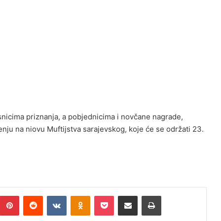
snicima priznanja, a pobjednicima i novčane nagrade,
ju na niovu Muftijstva sarajevskog, koje će se održati 23.
Pinterest
Reddit
VKontakte
Odnoklassniki
Pocket
Podijeli putem Emaila
Print