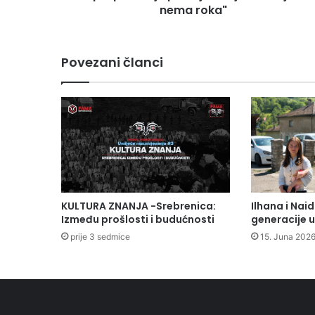
r
nema roka"
i
l
a
Povezani članci
2
0
1
7
.
g
o
d
i
n
KULTURA ZNANJA -Srebrenica:
Ilhana i Nai
e
Između prošlosti i budućnosti
generacije u
u
prije 3 sedmice
15. Juna 2026
O
l
o
v
u