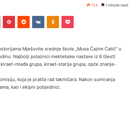
104
1 minute read
Tumblr
Pinterest
Reddit
VKontakte
Odnoklassniki
Pocket
ostorijama Mješovite srednje škole „Musa Ćazim Ćatić“ u
inu. Najbolji polaznici mektebske nastave iz 6 (šest)
: kiraet-mlađa grupa, kiraet-starija grupa, opće znanje-
misiju, koja je pratila rad takmičara. Nakon sumiranja
ama, kao i ekipni pobjednici.