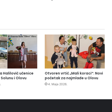
a
i
z
g
r
a
d
n
j
a
z
g
r
a
da Halilović učenice
Otvoren vrtić „Mali koraci“: Novi
d
 Solunu i Olovu
početak za najmlađe u Olovu
e
.
4. Maja 2026.
z
a
r
a
s