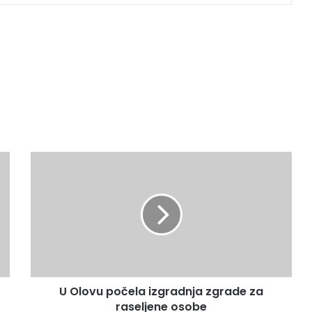
U
O
l
o
v
u
p
o
č
U Olovu počela izgradnja zgrade za
e
raseljene osobe
l