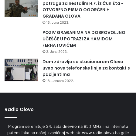
potragu za nestalim H.F. iz Čuništa -
OTVORENO PISMO OGORČENIH
GRAĐANA OLOVA
15. Juna 2023.
POZIV GRAĐANIMA NA DOBROVOLJNO
UČEŠĆE U POTRAZI ZA HAMIDOM
FERHATOVIĆEM
2. Juna 2023.
Dom zdravlja sa stacionarom Olovo
uveo nove telefonske linije za kontakt s
pacijentima
18. Januara 2022.
Radio Olovo
Program se emituje 24. sata dnevno na 95,1 MHz i na internetu
putem linka na našoj zvaničnoj web str www.radio.olovo.ba gdje