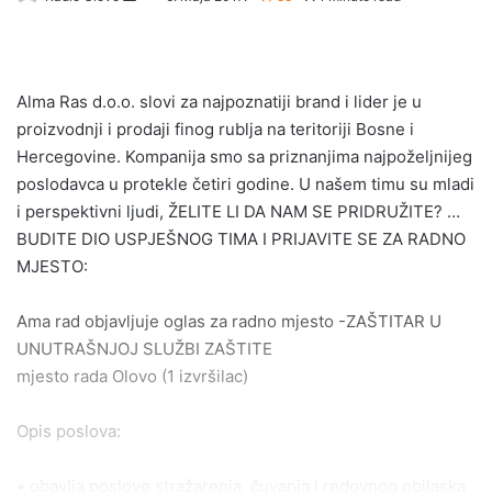
e
n
d
Alma Ras d.o.o. slovi za najpoznatiji brand i lider je u
a
proizvodnji i prodaji finog rublja na teritoriji Bosne i
n
e
Hercegovine. Kompanija smo sa priznanjima najpoželjnijeg
m
poslodavca u protekle četiri godine. U našem timu su mladi
a
i perspektivni ljudi, ŽELITE LI DA NAM SE PRIDRUŽITE? …
i
BUDITE DIO USPJEŠNOG TIMA I PRIJAVITE SE ZA RADNO
l
MJESTO:
Ama rad objavljuje oglas za radno mjesto -ZAŠTITAR U
UNUTRAŠNJOJ SLUŽBI ZAŠTITE
mjesto rada Olovo (1 izvršilac)
Opis poslova:
• obavlja poslove stražarenja, čuvanja i redovnog obilaska