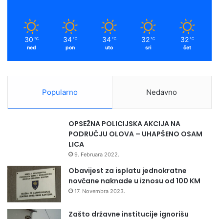
k
a
m
30
34
34
32
32
℃
℃
℃
℃
℃
ned
pon
uto
sri
čet
Popularno
Nedavno
OPSEŽNA POLICIJSKA AKCIJA NA
PODRUČJU OLOVA – UHAPŠENO OSAM
LICA
9. Februara 2022.
Obavijest za isplatu jednokratne
novčane naknade u iznosu od 100 KM
17. Novembra 2023.
Zašto državne institucije ignorišu