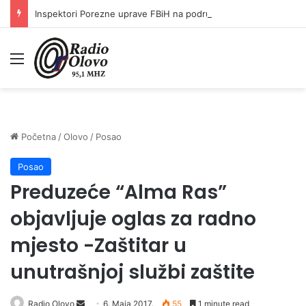
Inspektori Porezne uprave FBiH na području ZDK izvršili 24 inspekcijska nadzora
Meni
Početna
/
Olovo
/
Posao
Posao
Preduzeće “Alma Ras”
objavljuje oglas za radno
mjesto -Zaštitar u
unutrašnjoj službi zaštite
Radio Olovo
S
6. Maja 2017.
55
1 minute read