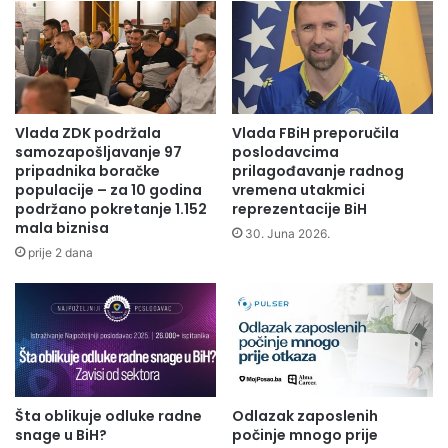
m
e
a
Ukoliko ispunjavate navedene uslove svoju biografiju
k
k
možete dostaviti na e-mail adresu posao@alma-ras.com,
u
c
lično u prostorijama firme ili poštom na adresu:
j
i
e
j
ALMA-RAS d.o.o.
N
o
Vlada ZDK podržala
Vlada FBiH preporučila
K
m
HR odjel
samozapošljavanje 97
poslodavcima
"
u
pripadnika boračke
prilagođavanje radnog
Olovske Luke bb
M
populacije – za 10 godina
vremena utakmici
O
71340 OLOVO
podržano pokretanje 1.152
reprezentacije BiH
o
l
mala biznisa
š
o
30. Juna 2026.
Oglas ostaje otvoren 15 dana od dana objave, odnosno do
e
v
prije 2 dana
v
20.05.2017 godine.
u
a
o
c
b
"
i
M
l
a
j
g
e
Šta oblikuje odluke radne
Odlazak zaposlenih
l
ž
snage u BiH?
počinje mnogo prije
a
e