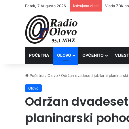
Petak, 7 Augusta 2026
Izdvojene vijesti
POČETNA
OLOVO
OPĆENITO
VIJEST
Početna
/
Olovo
/
Održan dvadeseti jubilarni planinarsk
Olovo
Održan dvadeseti
planinarski poho