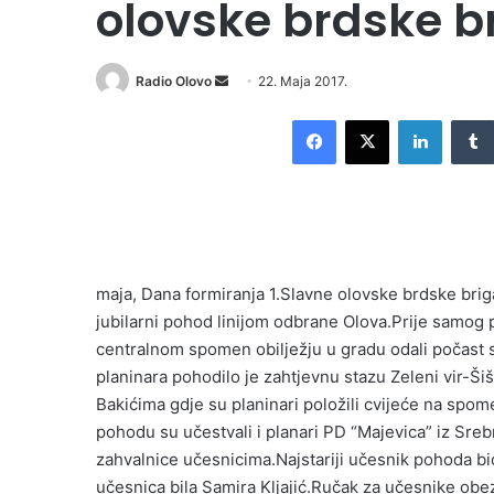
olovske brdske b
Radio Olovo
S
22. Maja 2017.
e
Facebook
X
LinkedIn
n
d
a
n
e
m
maja, Dana formiranja 1.Slavne olovske brdske brig
a
i
jubilarni pohod linijom odbrane Olova.Prije samog 
l
centralnom spomen obilježju u gradu odali počast 
planinara pohodilo je zahtjevnu stazu Zeleni vir-Š
Bakićima gdje su planinari položili cvijeće na spo
pohodu su učestvali i planari PD “Majevica” iz Srebr
zahvalnice učesnicima.Najstariji učesnik pohoda bio
učesnica bila Samira Kljajić.Ručak za učesnike obe