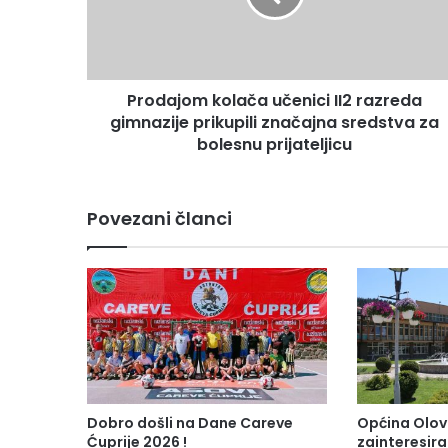
j
o
m
k
Prodajom kolača učenici II2 razreda
o
gimnazije prikupili značajna sredstva za
l
a
bolesnu prijateljicu
č
a
u
Povezani članci
č
e
n
i
c
i
I
I
2
r
Dobro došli na Dane Careve
Općina Olov
a
Ćuprije 2026 !
zainteresiran