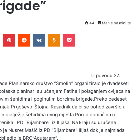
rigade”
44
Manje od minute
Tumblr
Pinterest
Reddit
VKontakte
Odnoklassniki
Pocket
U povodu 27.
ade Planinarsko društvo “Smolin” organiziralo je dvadeseti
polaska planinari su učenjem Fatihe i polaganjem cvijeća na
svim šehidima i poginulim borcima brigade.Preko pedeset
išnjak-Prgoševo-Štojna-Rasadnik da bi se pohod završio u
men obilježje šehidima ovog mjesta.Pored domaćina u
enika i PD “Bijambare” iz Ilijaša. Na kraju su uručene
 je Nusret Mašić iz PD “Bijambare” Ilijaš dok je najmlađa
zbijedio je BRC”Aqutarem”.