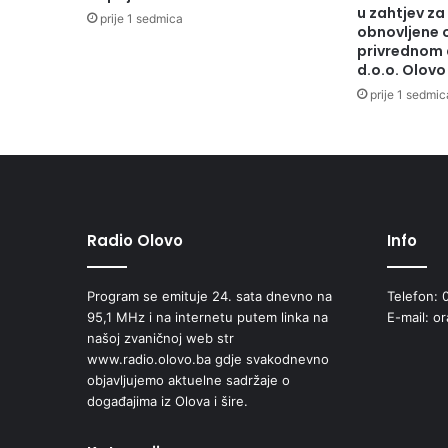
z
u zahtjev za
prije 1 sedmica
r
obnovljene 
privrednom 
e
d.o.o. Olovo
d
a
prije 1 sedmic
g
i
m
n
a
z
Radio Olovo
Info
i
j
e
Program se emituje 24. sata dnevno na
Telefon: 
p
95,1 MHz i na internetu putem linka na
E-mail: o
r
našoj zvaničnoj web str
i
www.radio.olovo.ba gdje svakodnevno
k
objavljujemo aktuelne sadržaje o
u
događajima iz Olova i šire.
p
i