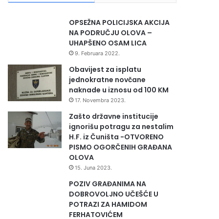
OPSEŽNA POLICIJSKA AKCIJA
NA PODRUČJU OLOVA –
UHAPŠENO OSAM LICA
9. Februara 2022.
Obavijest za isplatu
jednokratne novčane
naknade u iznosu od 100 KM
17. Novembra 2023.
Zašto državne institucije
ignorišu potragu za nestalim
H.F. iz Čuništa -OTVORENO
PISMO OGORČENIH GRAĐANA
OLOVA
15. Juna 2023.
POZIV GRAĐANIMA NA
DOBROVOLJNO UČEŠĆE U
POTRAZI ZA HAMIDOM
FERHATOVIĆEM