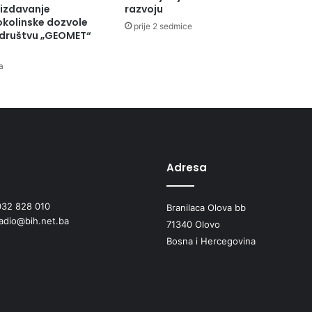
p
 izdavanje
razvoju
o
okolinske dozvole
prije 2 sedmice
društvu „GEOMET“
v
o
d
a
u
D
a
n
a
1
Adresa
.
S
l
032 828 010
Branilaca Olova bb
a
radio@bih.net.ba
71340 Olovo
v
n
Bosna i Hercegovina
e
o
l
o