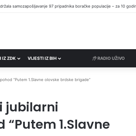
I IZ ZDK
VIJESTI IZ BIH
RADIO UŽIVO
i pohod “Putem 1.Slavne olovske brdske brigade”
 jubilarni
d “Putem 1.Slavne