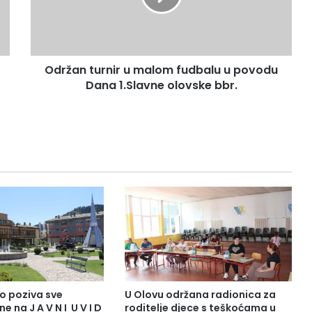
n
t
u
r
Održan turnir u malom fudbalu u povodu
n
Dana 1.Slavne olovske bbr.
i
r
u
m
a
l
o
m
f
u
d
b
a
l
u
o poziva sve
U Olovu održana radionica za
u
e na J A V N I U V I D
roditelje djece s teškoćama u