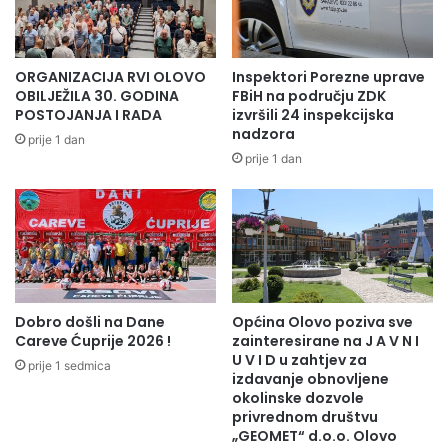
a
e
p
n
r
d
i
i
ORGANIZACIJA RVI OLOVO
Inspektori Porezne uprave
j
j
OBILJEŽILA 30. GODINA
FBiH na području ZDK
e
a
POSTOJANJA I RADA
izvršili 24 inspekcijska
m
z
nadzora
prije 1 dan
u
a
prije 1 dan
k
1
o
4
d
8
O
6
p
s
ć
t
i
u
n
Dobro došli na Dane
Općina Olovo poziva sve
d
Careve Ćuprije 2026 !
zainteresirane na J A V N I
s
e
U V I D u zahtjev za
k
n
prije 1 sedmica
izdavanje obnovljene
o
a
okolinske dozvole
g
t
privrednom društvu
n
a
„GEOMET“ d.o.o. Olovo
a
b