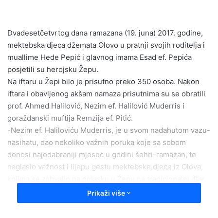
a
n
e
Dvadesetčetvrtog dana ramazana (19. juna) 2017. godine,
m
mektebska djeca džemata Olovo u pratnji svojih roditelja i
a
muallime Hede Pepić i glavnog imama Esad ef. Pepića
i
posjetili su herojsku Žepu.
l
Na iftaru u Žepi bilo je prisutno preko 350 osoba. Nakon
iftara i obavljenog akšam namaza prisutnima su se obratili
prof. Ahmed Halilović, Nezim ef. Halilović Muderris i
goraždanski muftija Remzija ef. Pitić.
-Nezim ef. Haliloviću Muderris, je u svom nadahutom vazu-
nasihatu, dao nekoliko važnih poruka koje sa sobom
donosi najodabraniji mjesec u godini šehri-ramazan, te
naglasio važnost i lijepu gestu mektebske djece iz Olova,
kojima se zahvalio na dolasku u Žepu na tradicionalni iftar.
Prije teravih namaza mektebska djeca džemata Olovo su za
Prikaži više
29-toro djece u Žepi uručili ramazanske paketiće i novčanu
hediju,kaže glavni imam MIZ Olovo Esad ef.Pepić.