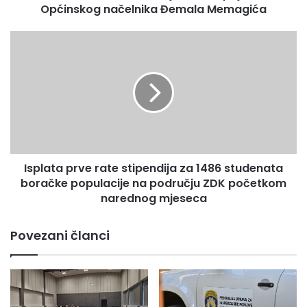
Općinskog načelnika Đemala Memagića
o
r
d
I
e
s
r
p
i
l
u
a
d
t
a
a
r
p
i
r
v
Isplata prve rate stipendija za 1486 studenata
v
a
boračke populacije na području ZDK početkom
e
n
r
narednog mjeseca
j
a
u
t
Povezani članci
k
e
r
s
v
t
i
i
n
p