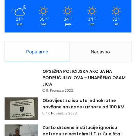
k
a
r
u
m
č
21
30
34
34
32
℃
℃
℃
℃
℃
j
sub
ned
pon
uto
sri
u
Z
D
K
Popularno
Nedavno
p
o
č
OPSEŽNA POLICIJSKA AKCIJA NA
e
PODRUČJU OLOVA – UHAPŠENO OSAM
t
LICA
k
9. Februara 2022.
o
m
Obavijest za isplatu jednokratne
n
novčane naknade u iznosu od 100 KM
a
17. Novembra 2023.
r
e
Zašto državne institucije ignorišu
d
potragu za nestalim H.F. iz Čuništa -