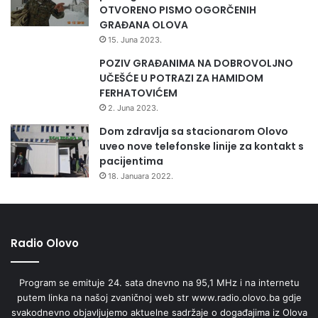
n
OTVORENO PISMO OGORČENIH
o
GRAĐANA OLOVA
g
15. Juna 2023.
m
POZIV GRAĐANIMA NA DOBROVOLJNO
j
UČEŠĆE U POTRAZI ZA HAMIDOM
e
FERHATOVIĆEM
s
2. Juna 2023.
e
c
Dom zdravlja sa stacionarom Olovo
a
uveo nove telefonske linije za kontakt s
pacijentima
18. Januara 2022.
Radio Olovo
Program se emituje 24. sata dnevno na 95,1 MHz i na internetu
putem linka na našoj zvaničnoj web str www.radio.olovo.ba gdje
svakodnevno objavljujemo aktuelne sadržaje o događajima iz Olova