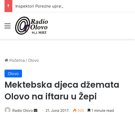
Inspektori Porezne uprave FBiH na području ZDK izvršili 24 inspekcijska nadzora
Meni
Početna
/
Olovo
Olovo
Mektebska djeca džemata
Olovo na iftaru u Žepi
Radio Olovo
S
21. Juna 2017.
100
1 minute read
e
n
d