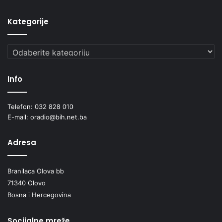
Također, s obzirom na to da većina zaposlenika ne zna
Kategorije
koliko kolegezarađuju, Paylab.com i Plata.ba alati za
usporedbu plata će Vam pomoći da se informišete o tome.
Kategorije
Info
Telefon: 032 828 010
E-mail: oradio@bih.net.ba
Adresa
Branilaca Olova bb
71340 Olovo
Bosna i Hercegovina
Socijalne mreže