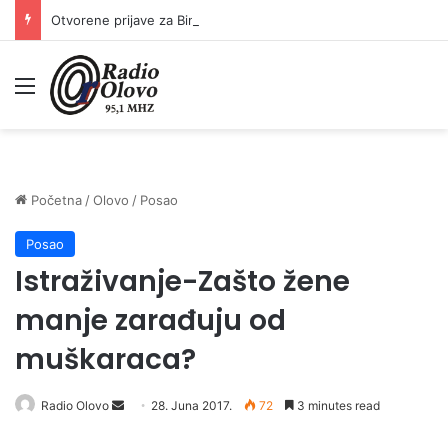
Otvorene prijave za Bingo Festival Fits: Odaberite outfit s omiljenim influencerom i zablistajte na Crvenom tepihu Sarajevo Film Festivala
Meni
Početna
/
Olovo
/
Posao
Posao
Istraživanje-Zašto žene
manje zarađuju od
muškaraca?
Radio Olovo
S
28. Juna 2017.
72
3 minutes read
e