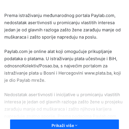
n
d
Prema istraživanju međunarodnog portala Paylab.com,
a
nedostatak asertivnosti u promicanju vlastitih interesa
n
e
jedan je od glavnih razloga zašto žene zarađuju manje od
m
muškaraca i zašto sporije napreduju na poslu.
a
i
Paylab.com je online alat koji omogućuje prikupljanje
l
podataka o platama. U istraživanju plata učestvuje i BiH,
odnosnoKolektiv/Posao.ba, s najvećim portalom za
istraživanje plata u Bosni i Hercegovini www.plata.ba, koji
je dio Paylab mreže.
Nedostatak asertivnosti i inicijative u promicanju vlastitih
interesa je jedan od glavnih razloga zašto žene u prosjeku
zarađuju manje od muškaraca i zašto njihova karijera
napreduje znatno sporije. Prema podacima Paylab.com,
muškarciu odnosu na žene imaju do 14 posto
Prikaži više