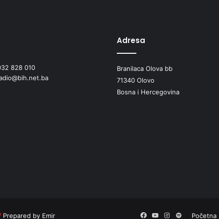
a
p
o
m
Adresa
o
ć
032 828 010
Branilaca Olova bb
n
radio@bih.net.ba
a
71340 Olovo
r
Bosna i Hercegovina
o
d
u
S
i
r
i
j
e
Prepared by Emir
Facebook
YouTube
Instagram
Spotify
Početna