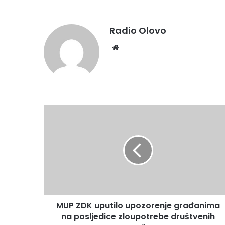
Radio Olovo
We
bsi
te
M
U
P
Z
D
K
u
p
u
MUP ZDK uputilo upozorenje građanima
t
na posljedice zloupotrebe društvenih
i