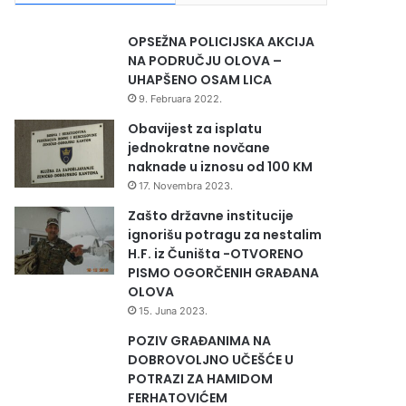
OPSEŽNA POLICIJSKA AKCIJA
NA PODRUČJU OLOVA –
UHAPŠENO OSAM LICA
9. Februara 2022.
Obavijest za isplatu
jednokratne novčane
naknade u iznosu od 100 KM
17. Novembra 2023.
Zašto državne institucije
ignorišu potragu za nestalim
H.F. iz Čuništa -OTVORENO
PISMO OGORČENIH GRAĐANA
OLOVA
15. Juna 2023.
POZIV GRAĐANIMA NA
DOBROVOLJNO UČEŠĆE U
POTRAZI ZA HAMIDOM
FERHATOVIĆEM