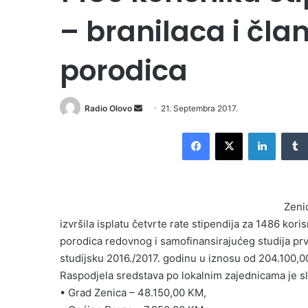
– branilaca i čla
porodica
Radio Olovo
S
21. Septembra 2017.
e
Facebook
X
LinkedIn
n
d
a
n
Zeni
e
izvršila isplatu četvrte rate stipendija za 1486 kori
m
porodica redovnog i samofinansirajućeg studija prv
a
i
studijsku 2016./2017. godinu u iznosu od 204.100,0
l
Raspodjela sredstava po lokalnim zajednicama je sl
• Grad Zenica – 48.150,00 KM,