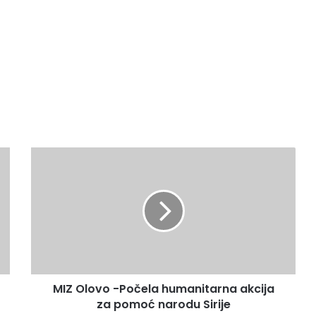
M
I
Z
O
l
o
v
o
-
MIZ Olovo -Počela humanitarna akcija
P
za pomoć narodu Sirije
o