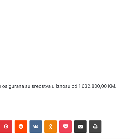
 osigurana su sredstva u iznosu od 1.632.800,00 KM.
Pinterest
Reddit
VKontakte
Odnoklassniki
Pocket
Podijeli putem Emaila
Print