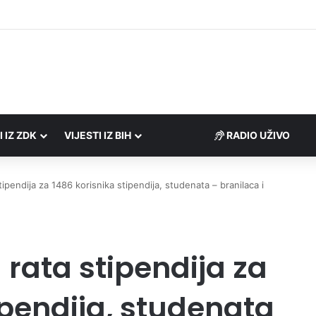
 Porezne uprave FBiH na području ZDK izvršili 24 inspekcijska nadzora
I IZ ZDK
VIJESTI IZ BIH
RADIO UŽIVO
ipendija za 1486 korisnika stipendija, studenata – branilaca i
rata stipendija za
ipendija, studenata