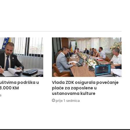
č
e
l
a
h
u
m
a
n
i
t
a
r
n
uštvima podrška u
Vlada ZDK osigurala povećanje
a
38.000 KM
plaće za zaposlene u
a
ustanovama kulture
a
k
prije 1 sedmica
c
i
j
a
z