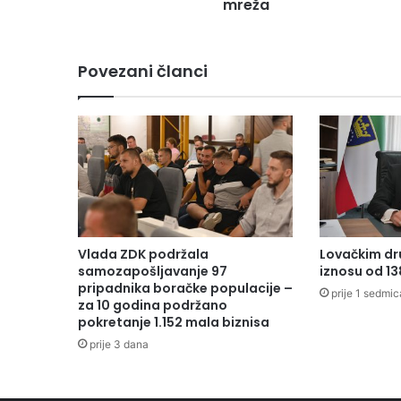
l
mreža
o
u
p
Povezani članci
o
z
o
r
e
n
j
e
g
r
Vlada ZDK podržala
Lovačkim dr
a
samozapošljavanje 97
iznosu od 1
đ
pripadnika boračke populacije –
prije 1 sedmic
a
za 10 godina podržano
pokretanje 1.152 mala biznisa
n
i
prije 3 dana
m
a
n