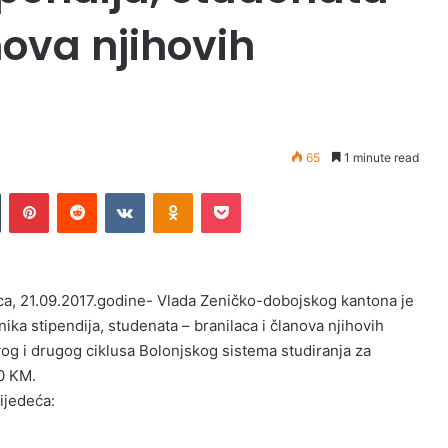
nova njihovih
65
1 minute read
Tumblr
Pinterest
Reddit
VKontakte
Odnoklassniki
Pocket
ca, 21.09.2017.godine- Vlada Zeničko-dobojskog kantona je
snika stipendija, studenata – branilaca i članova njihovih
og i drugog ciklusa Bolonjskog sistema studiranja za
0 KM.
ijedeća: