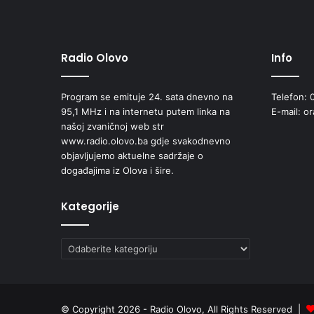
a
p
o
s
Radio Olovo
Info
l
j
Program se emituje 24. sata dnevno na
Telefon: 
e
95,1 MHz i na internetu putem linka na
E-mail: o
d
našoj zvaničnoj web str
i
www.radio.olovo.ba gdje svakodnevno
c
objavljujemo aktuelne sadržaje o
e
događajima iz Olova i šire.
z
l
o
Kategorije
u
p
Kategorije
o
t
r
e
b
© Copyright 2026 - Radio Olovo, All Rights Reserved |