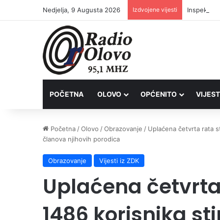
Nedjelja, 9 Augusta 2026
Izdvojene vijesti
Inspektori
POČETNA
OLOVO
OPĆENITO
VIJEST
Početna
/
Olovo
/
Obrazovanje
/
Uplaćena četvrta rata st
članova njihovih porodica
Obrazovanje
Vijesti iz ZDK
Uplaćena četvrta 
1486 korisnika st