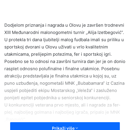
n
d
a
n
Dodjelom priznanja i nagrada u Olovu je završen trodnevni
e
XIII Međunarodni malonogometni turnir „Alija Izetbegović“.
m
U protekla tri dana ljubitelji malog fudbala imali su priliku u
a
sportskoj dvorani u Olovu uživati u vrlo kvalitetnim
i
utakmicama, prelijepim potezima, fer i sportskoj igri.
l
Posebno se to odnosi na završni turnira dan jer je on donio
rasplet odnosno polufinalne i finalne utakmice. Posebnu
atrakciju predstavljala je finalna utakmica u kojoj su, uz
puno uzbuđenja, nogometaši MNK „Bubabamara“ iz Cazina
uspjeli pobjediti ekipu Mostarskog „Veleža“ i zasluženo
ponijeti epitet pobjednika u seniorskoj konkurenciji.
U konkurenciji veterana prvo mjesto, ali i nagrade za fer-
plej, najboljeg golmana i najboljeg igrača, pripalo je MNK
„Banovići“.
Evo konačnog plasmana i pregleda nosilaca pomenutih
Prikaži više