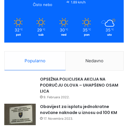
o
e
r
y
1.89 km/h
e
Čisto nebo
c
k
a
e
s
m
v
32
29
30
35
35
℃
℃
℃
℃
℃
e
pet
sub
ned
pon
uto
i
z
r
a
Popularno
Nedavno
ž
e
n
OPSEŽNA POLICIJSKA AKCIJA NA
i
PODRUČJU OLOVA – UHAPŠENO OSAM
j
LICA
i
9. Februara 2022.
Obavijest za isplatu jednokratne
novčane naknade u iznosu od 100 KM
17. Novembra 2023.