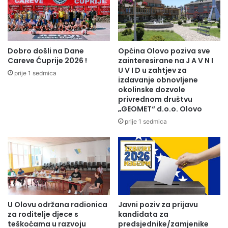
:
D
e
f
o
Dobro došli na Dane
Općina Olovo poziva sve
r
Careve Ćuprije 2026 !
zainteresirane na J A V N I
m
U V I D u zahtjev za
prije 1 sedmica
i
izdavanje obnovljene
okolinske dozvole
t
privrednom društvu
e
„GEOMET“ d.o.o. Olovo
t
i
prije 1 sedmica
l
o
k
o
m
o
t
U Olovu održana radionica
Javni poziv za prijavu
o
za roditelje djece s
kandidata za
r
teškoćama u razvoju
predsjednike/zamjenike