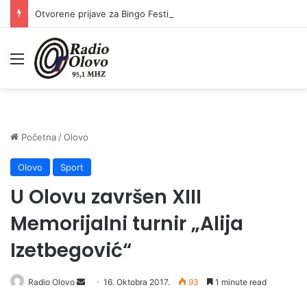
Otvorene prijave za Bingo Festival Fits: Odaberite outfit s omiljenim influencerom i zablistajte na Crvenom tepihu Sarajevo Film Festivala
Meni
Početna
/
Olovo
Olovo
Sport
U Olovu završen XIII
Memorijalni turnir „Alija
Izetbegović“
Radio Olovo
S
16. Oktobra 2017.
93
1 minute read
e