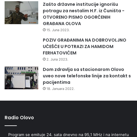
Zašto državne institucije ignorišu
potragu za nestalim H.F. iz Čuništa -
OTVORENO PISMO OGORČENIH
GRAĐANA OLOVA
15. Juna 2023.
POZIV GRAĐANIMA NA DOBROVOLJNO
UČEŠĆE U POTRAZI ZA HAMIDOM
FERHATOVIĆEM
2. Juna 2023.
Dom zdravlja sa stacionarom Olovo
uveo nove telefonske linije za kontakt s
pacijentima
18. Januara 2022.
Radio Olovo
Program se emituje 24. sata dnevno na 95,1 MHz i na internetu