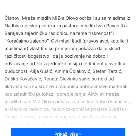
n
d
Članovi Mreže mladih MIZ-a Olovo održali su sa mladima iz
a
Nadbiskupijskog centra za pastoral mladih Ivan Pavao II iz
n
e
Sarajeva zajedničku radionicu na teme “Iskrenost” i
m
“Koračajmo zajedno”. Ovi mladi ljudi (pravoslavci, katolici i
a
muslimani) vlastitim su primjerom pokazali da je sklad
i
različitosti bogatstvo i da je pozivanje na dobro i
l
odvraćanje od zla zajednička misija i jedini put u svjetliju
budućnost. Alija Gušić, Amina Čolaković, Stefan Terzić,
Duško Kovačević, Renata Glavinka samo su neki od
aktivista koji su kroz ovu radionicu dobročinstvo markirali
kao zajednički putokaz i opredjeljenje. Aktivisti mreže
mladih i sam MIZ Olovo pokazali su se kao dobri domaćini ,
a učesnike radionice, nakon zakedničke posjete Svetištu
Gospe olovske, pravoslavnoj crkvi i gradskoj džamiji,
pozdravio je i riječi dobrodošlice uputio glavni imam MIZ
Olovo Esad ef. Pepić.
Prikaži više