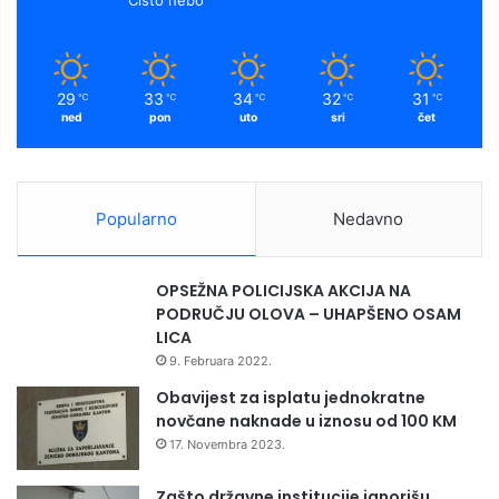
l
k
a
o
v
m
o
29
33
34
32
31
℃
℃
℃
℃
℃
o
ned
pon
uto
sri
čet
s
v
o
j
Popularno
Nedavno
i
l
i
OPSEŽNA POLICIJSKA AKCIJA NA
d
PODRUČJU OLOVA – UHAPŠENO OSAM
e
LICA
s
9. Februara 2022.
e
t
Obavijest za isplatu jednokratne
m
novčane naknade u iznosu od 100 KM
e
17. Novembra 2023.
d
a
Zašto državne institucije ignorišu