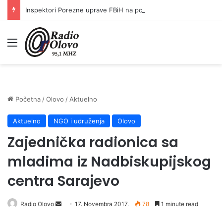
Inspektori Porezne uprave FBiH na području ZDK izvršili 24 inspekcijska nadzora
Meni
Početna
/
Olovo
/
Aktuelno
Aktuelno
NGO i udruženja
Olovo
Zajednička radionica sa
mladima iz Nadbiskupijskog
centra Sarajevo
Radio Olovo
S
17. Novembra 2017.
78
1 minute read
e