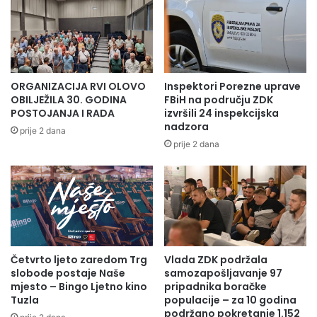
j
u
o
r
p
n
r
i
i
r
v
u
ORGANIZACIJA RVI OLOVO
Inspektori Porezne uprave
r
"
OBILJEŽILA 30. GODINA
FBiH na području ZDK
e
O
POSTOJANJA I RADA
izvršili 24 inspekcijska
d
l
nadzora
prije 2 dana
n
o
prije 2 dana
e
v
p
o
r
O
o
p
i
e
z
n
v
2
o
Četvrto ljeto zaredom Trg
Vlada ZDK podržala
0
slobode postaje Naše
samozapošljavanje 97
đ
1
mjesto – Bingo Ljetno kino
pripadnika boračke
a
7
Tuzla
populacije – za 10 godina
č
"
podržano pokretanje 1.152