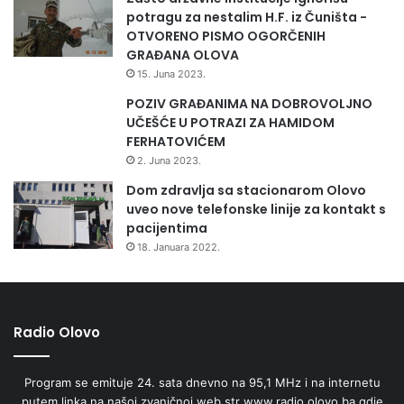
l
potragu za nestalim H.F. iz Čuništa -
j
OTVORENO PISMO OGORČENIH
a
GRAĐANA OLOVA
15. Juna 2023.
POZIV GRAĐANIMA NA DOBROVOLJNO
UČEŠĆE U POTRAZI ZA HAMIDOM
FERHATOVIĆEM
2. Juna 2023.
Dom zdravlja sa stacionarom Olovo
uveo nove telefonske linije za kontakt s
pacijentima
18. Januara 2022.
Radio Olovo
Program se emituje 24. sata dnevno na 95,1 MHz i na internetu
putem linka na našoj zvaničnoj web str www.radio.olovo.ba gdje