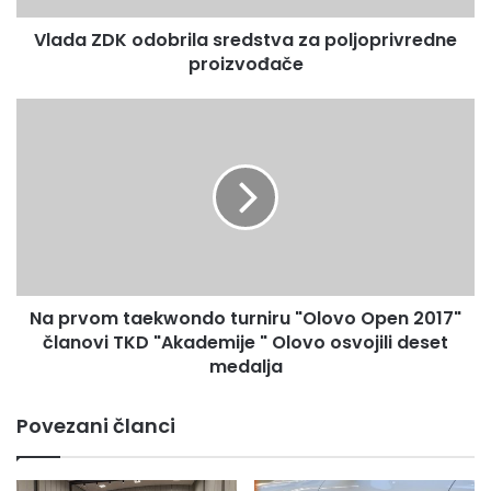
o
Vlada ZDK odobrila sredstva za poljoprivredne
d
proizvođače
o
b
r
N
i
a
l
p
a
r
s
v
r
o
e
m
d
t
s
a
t
Na prvom taekwondo turniru "Olovo Open 2017"
e
v
članovi TKD "Akademije " Olovo osvojili deset
k
a
w
medalja
z
o
a
n
Povezani članci
p
d
o
o
l
t