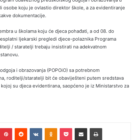
i osobe koju je ovlastio direktor škole, a za evidentiranje
o kakve dokumentacije.
cembra u školama koju će djeca pohađati, a od 08. do
besplatni ljekarski pregledi djece-polaznika Programa
lji / staratelji trebaju insistirati na adekvatnom
ustanovu.
odgoja i obrazovanja (POPOiO) sa potrebnom
 roditelji/staratelji bit će obaviješteni putem sredstava
 kojoj su djeca evidentirana, saopćeno je iz Ministarstvo za
Pinterest
Reddit
VKontakte
Odnoklassniki
Pocket
Podijeli putem Emaila
Print