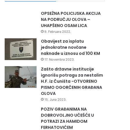
OPSEŽNA POLICIJSKA AKCIJA
NA PODRUČJU OLOVA –
UHAPŠENO OSAM LICA
9. Februara 2022.
Obavijest za isplatu
jednokratne novčane
naknade u iznosu od 100 KM
17. Novembra 2023.
Zašto državne institucije
ignorišu potragu za nestalim
H.F. iz Čuništa -OTVORENO
PISMO OGORČENIH GRAĐANA
OLOVA
15. Juna 2023.
POZIV GRAĐANIMA NA
DOBROVOLJNO UČEŠĆE U
POTRAZI ZA HAMIDOM
FERHATOVIĆEM