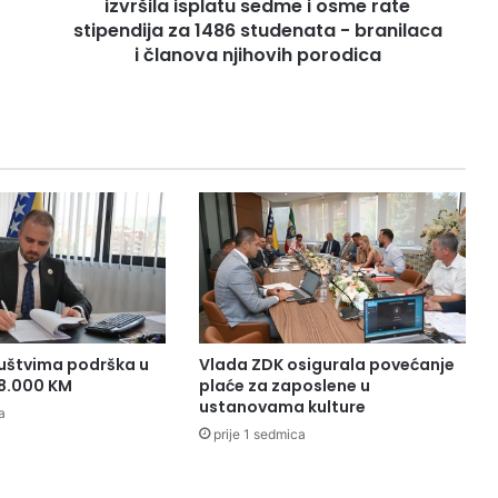
izvršila isplatu sedme i osme rate
k
o
stipendija za 1486 studenata - branilaca
-
i članova njihovih porodica
d
o
b
o
j
s
k
o
g
k
a
n
t
uštvima podrška u
Vlada ZDK osigurala povećanje
o
38.000 KM
plaće za zaposlene u
n
ustanovama kulture
a
a
prije 1 sedmica
i
z
v