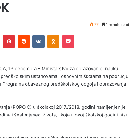
DK
77
1 minute read
Tumblr
Pinterest
Reddit
VKontakte
Odnoklassniki
Pocket
CA, 13.decembra – Ministarstvo za obrazovanje, nauku,
nim predškolskim ustanovama i osnovnim školama na području
ju Programa obaveznog predškolskog odgoja i obrazovanja
nja (POPOiO) u školskoj 2017./2018. godini namijenjen je
dina i šest mjeseci života, i koja u ovoj školskoj godini nisu
 za Program obaveznog predškolskog odgoja i obrazovanja u