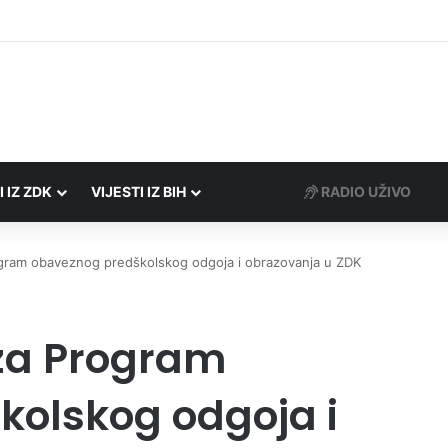
rezne uprave FBiH na području ZDK izvršili 24 inspekcijska nadzora
I IZ ZDK
VIJESTI IZ BIH
RADIO UŽIVO
ogram obaveznog predškolskog odgoja i obrazovanja u ZDK
 za Program
olskog odgoja i