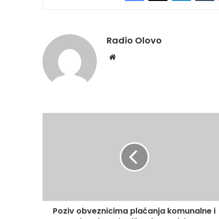
Radio Olovo
We
bsi
te
P
o
z
i
v
o
b
v
e
Poziv obveznicima plaćanja komunalne i
z