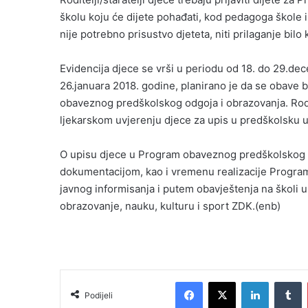
školu koju će dijete pohađati, kod pedagoga škole il
nije potrebno prisustvo djeteta, niti prilaganje bil
Evidencija djece se vrši u periodu od 18. do 29.de
26.januara 2018. godine, planirano je da se obave 
obaveznog predškolskog odgoja i obrazovanja. Rodite
ljekarskom uvjerenju djece za upis u predškolsku 
O upisu djece u Program obaveznog predškolskog 
dokumentacijom, kao i vremenu realizacije Programa,
javnog informisanja i putem obavještenja na školi u
obrazovanje, nauku, kulturu i sport ZDK.(enb)
Facebook
X
LinkedIn
Tumblr
Podijeli