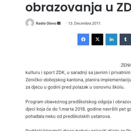
obrazovanja u Z
Radio Olovo
S
13. Decembra 2017.
e
Facebook
X
LinkedIn
n
d
a
n
ZENI
e
kulturu i sport ZDK, u saradnji sa javnim i privat
m
Zeničko-dobojskog kantona, planira implementaci
a
i
za djecu u godini pred polazak u osnovnu školu.
l
Program obaveznog predškolskog odgoja i obrazova
djeci koja će do 1.marta 2018. godine navršiti pet go
pohađala neku od predškolskih ustanova.
Roditelji/staratelji djece trebaju prijaviti dijete