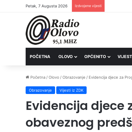
Petak, 7 Augusta 2026
Izdvojene vijesti
Inspektori Po
POČETNA
OLOVO
OPĆENITO
VIJEST
Početna
/
Olovo
/
Obrazovanje
/
Evidencija djece za Pr
Obrazovanje
Vijesti iz ZDK
Evidencija djece
obaveznog predšk