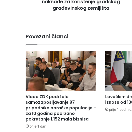
naknade za korištenje gradskog
n
i
građevinskog zemljišta
c
i
m
a
Povezani članci
p
l
a
ć
a
n
j
a
k
o
Vlada ZDK podržala
Lovačkim dr
m
samozapošljavanje 97
iznosu od 1
u
pripadnika boračke populacije –
prije 1 sedmic
n
za 10 godina podržano
pokretanje 1.152 mala biznisa
a
l
prije 1 dan
n