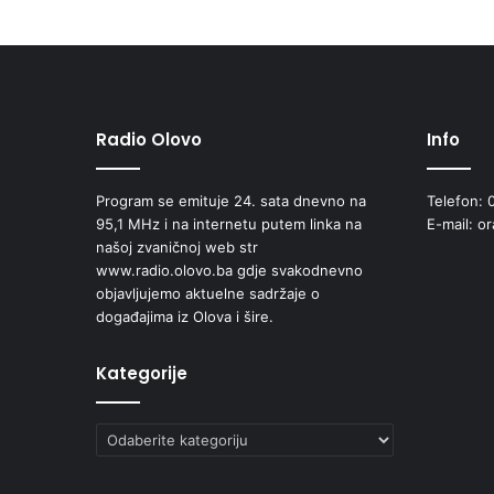
e
i
n
a
k
n
Radio Olovo
Info
a
d
Program se emituje 24. sata dnevno na
Telefon: 
e
95,1 MHz i na internetu putem linka na
E-mail: o
z
našoj zvaničnoj web str
a
www.radio.olovo.ba gdje svakodnevno
k
objavljujemo aktuelne sadržaje o
o
događajima iz Olova i šire.
r
i
š
Kategorije
t
e
Kategorije
n
j
e