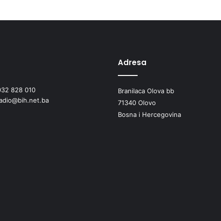
r
š
i
l
a
i
Adresa
s
p
032 828 010
Branilaca Olova bb
l
radio@bih.net.ba
a
71340 Olovo
t
Bosna i Hercegovina
u
s
e
d
m
e
i
o
s
m