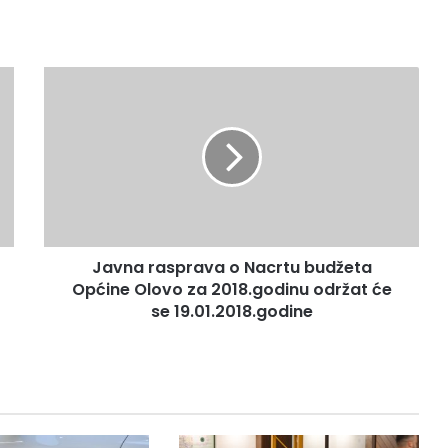
J
a
v
n
a
r
a
s
p
Javna rasprava o Nacrtu budžeta
r
Općine Olovo za 2018.godinu održat će
a
v
se 19.01.2018.godine
a
o
N
a
c
r