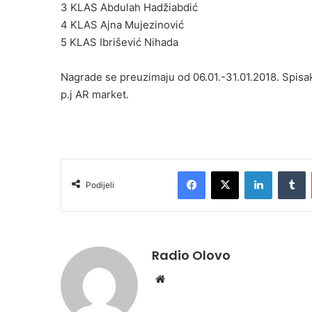
3 KLAS Abdulah Hadžiabdić
4 KLAS Ajna Mujezinović
5 KLAS Ibrišević Nihada
Nagrade se preuzimaju od 06.01.-31.01.2018. Spisak 
p.j AR market.
Facebook
X
LinkedIn
Tumblr
Podijeli
Radio Olovo
We
bsi