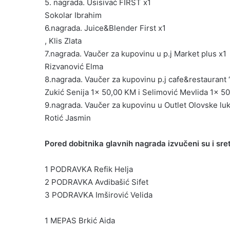
5. nagrada. Usisivać FIRST x1
Sokolar Ibrahim
6.nagrada. Juice&Blender First x1
, Klis Zlata
7.nagrada. Vaučer za kupovinu u p.j Market plus x1
Rizvanović Elma
8.nagrada. Vaučer za kupovinu p.j cafe&restaurant
Zukić Senija 1x 50,00 KM i Selimović Mevlida 1x 5
9.nagrada. Vaučer za kupovinu u Outlet Olovske lu
Rotić Jasmin
Pored dobitnika glavnih nagrada izvučeni su i sret
1 PODRAVKA Refik Helja
2 PODRAVKA Avdibašić Sifet
3 PODRAVKA Imširović Velida
1 MEPAS Brkić Aida