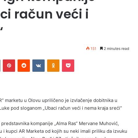
i račun veći i
“
151
2 minutes read
Tumblr
Pinterest
Reddit
VKontakte
Odnoklassniki
Pocket
R“ marketu u Olovu upriličeno je izvlačenje dobitnika u
.Luke pod sloganom „Ubaci račun veći i nema kraja sreći“
je predstavnika kompanije „Alma Ras“ Mervane Muhović,
 i kupci AR Marketa od kojih su neki imali priliku da izvuku