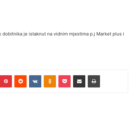
dobitnika je istaknut na vidnim mjestima p.j Market plus i
Pinterest
Reddit
VKontakte
Odnoklassniki
Pocket
Podijeli putem Emaila
Print