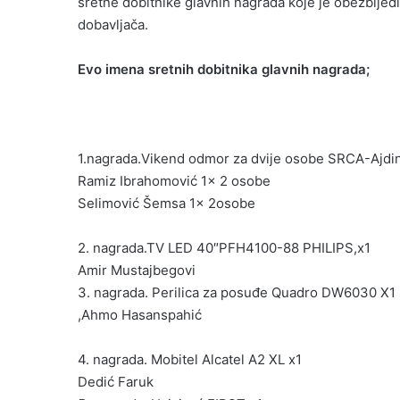
sretne dobitnike glavnih nagrada koje je obezbijed
dobavljača.
Evo imena sretnih dobitnika glavnih nagrada;
1.nagrada.Vikend odmor za dvije osobe SRCA-Ajdin
Ramiz Ibrahomović 1x 2 osobe
Selimović Šemsa 1x 2osobe
2. nagrada.TV LED 40″PFH4100-88 PHILIPS,x1
Amir Mustajbegovi
3. nagrada. Perilica za posuđe Quadro DW6030 X1
,Ahmo Hasanspahić
4. nagrada. Mobitel Alcatel A2 XL x1
Dedić Faruk