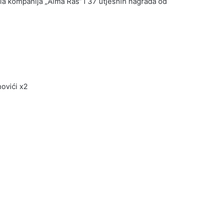
ila kompanija „Alma Ras“ i 37 utješnih nagrada od
ovići x2