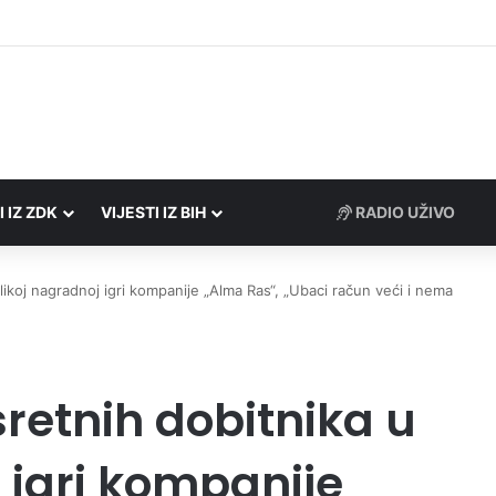
rezne uprave FBiH na području ZDK izvršili 24 inspekcijska nadzora
I IZ ZDK
VIJESTI IZ BIH
RADIO UŽIVO
ikoj nagradnoj igri kompanije „Alma Ras“, „Ubaci račun veći i nema
retnih dobitnika u
 igri kompanije