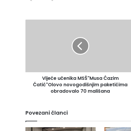
te
V
i
j
e
ć
e
u
č
e
Vijeće učenika MSŠ"Musa Ćazim
n
Ćatić"Olovo novogodišnjim paketićima
i
k
obradovalo 70 mališana
a
M
S
Povezani članci
Š
"
M