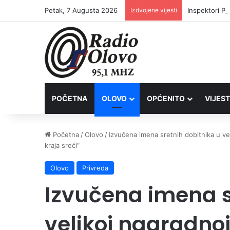
Petak, 7 Augusta 2026
Izdvojene vijesti
Inspektori Po
POČETNA
OLOVO
OPĆENITO
VIJEST
Početna
/
Olovo
/
Izvučena imena sretnih dobitnika u vel
kraja sreći“
Olovo
Privreda
Izvučena imena s
velikoj nagradnoj