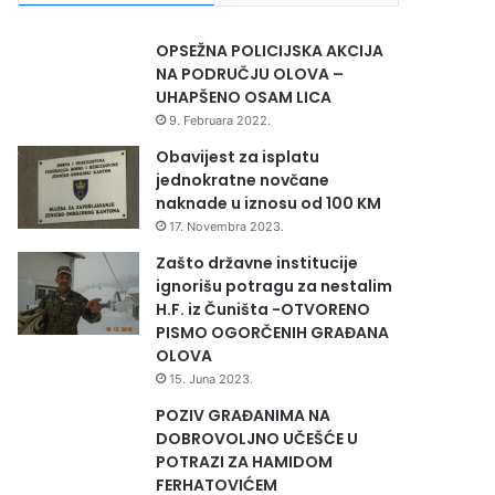
OPSEŽNA POLICIJSKA AKCIJA
NA PODRUČJU OLOVA –
UHAPŠENO OSAM LICA
9. Februara 2022.
Obavijest za isplatu
jednokratne novčane
naknade u iznosu od 100 KM
17. Novembra 2023.
Zašto državne institucije
ignorišu potragu za nestalim
H.F. iz Čuništa -OTVORENO
PISMO OGORČENIH GRAĐANA
OLOVA
15. Juna 2023.
POZIV GRAĐANIMA NA
DOBROVOLJNO UČEŠĆE U
POTRAZI ZA HAMIDOM
FERHATOVIĆEM