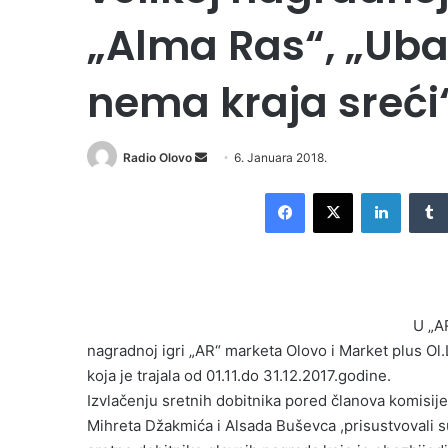
„Alma Ras“, „Ubac
nema kraja sreći
Radio Olovo
S
6. Januara 2018.
e
Facebook
X
LinkedIn
n
d
a
n
e
U „A
m
nagradnoj igri „AR“ marketa Olovo i Market plus Ol
a
i
koja je trajala od 01.11.do 31.12.2017.godine.
l
Izvlačenju sretnih dobitnika pored članova komisi
Mihreta Džakmića i Alsada Buševca ,prisustvovali su