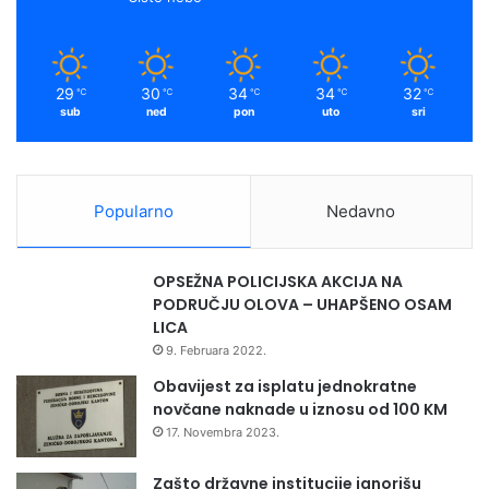
h
O
k
a
u
l
S
o
m
a
v
29
30
34
34
32
℃
℃
℃
℃
℃
r
o
sub
ned
pon
uto
sri
a
j
e
v
Popularno
Nedavno
u
OPSEŽNA POLICIJSKA AKCIJA NA
PODRUČJU OLOVA – UHAPŠENO OSAM
LICA
9. Februara 2022.
Obavijest za isplatu jednokratne
novčane naknade u iznosu od 100 KM
17. Novembra 2023.
Zašto državne institucije ignorišu