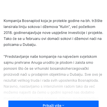
n
d
a
n
Kompanija Bosnaplod koja je protekle godine na bh. tržište
e
lansirala liniju sokova i džemova ”Kulin”, već početkom
m
2018. godinenajavljuje nove uspješne investicije i projekte.
a
Tako će se u februaru ovi domaći sokovi i džemovi naći na
i
policama u Dubaiju.
l
”Predstavljanje naše kompanije na najvećem svjetskom
sajmu prehrane Anuga urodilo je plodom i zaista smo
ponosni što će se vrhunski bosanskohercegovački
proizvodi naći u prodajnim objektima u Dubaiju. Sve ovo je
rezultat velikog truda i rada svih uposlenika Bosnaploda.
Naravno, nastavljamo s intenzivnim radom tako da već
možemo najaviti da ćemo u godini ispred nas dodatno
investirati u proizvodne pogone, njihovu modernizaciju i
proširenje kapaciteta, istakao je Benjamin Vukotić, direktor
Prikaži više