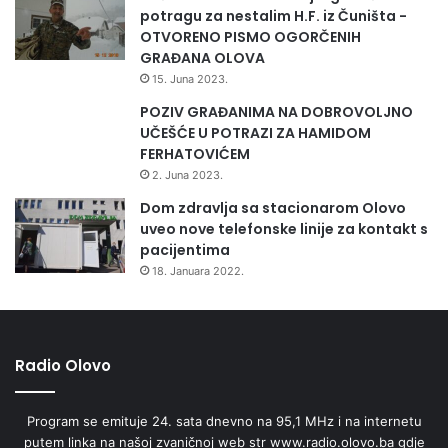
potragu za nestalim H.F. iz Čuništa -
OTVORENO PISMO OGORČENIH
GRAĐANA OLOVA
15. Juna 2023.
POZIV GRAĐANIMA NA DOBROVOLJNO
UČEŠĆE U POTRAZI ZA HAMIDOM
FERHATOVIĆEM
2. Juna 2023.
Dom zdravlja sa stacionarom Olovo
uveo nove telefonske linije za kontakt s
pacijentima
18. Januara 2022.
Radio Olovo
Program se emituje 24. sata dnevno na 95,1 MHz i na internetu
putem linka na našoj zvaničnoj web str www.radio.olovo.ba gdje