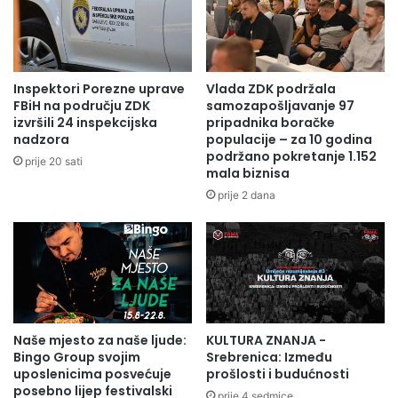
'
i
Z
r
l
a
a
l
t
e
Inspektori Porezne uprave
Vlada ZDK podržala
n
m
FBiH na području ZDK
samozapošljavanje 97
i
G
izvršili 24 inspekcijska
pripadnika boračke
l
nadzora
populacije – za 10 godina
a
podržano pokretanje 1.152
a
l
prije 20 sati
mala biznisa
n
i
č
j
prije 2 dana
i
a
ć
š
o
e
d
v
b
i
i
ć
ž
s
Naše mjesto za naše ljude:
KULTURA ZNANJA -
u
a
Bingo Group svojim
Srebrenica: Između
t
s
uposlenicima posvećuje
prošlosti i budućnosti
e
a
posebno lijep festivalski
prije 4 sedmice