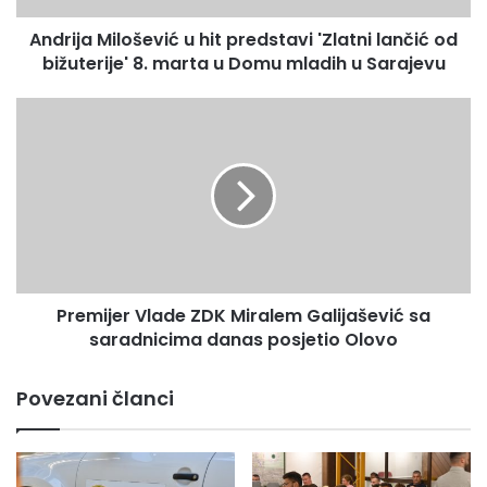
i
Andrija Milošević u hit predstavi 'Zlatni lančić od
l
bižuterije' 8. marta u Domu mladih u Sarajevu
o
š
e
P
v
r
i
e
ć
m
u
i
h
j
i
e
t
r
p
V
r
Premijer Vlade ZDK Miralem Galijašević sa
l
e
saradnicima danas posjetio Olovo
a
d
d
s
e
Povezani članci
t
Z
a
D
v
K
i
M