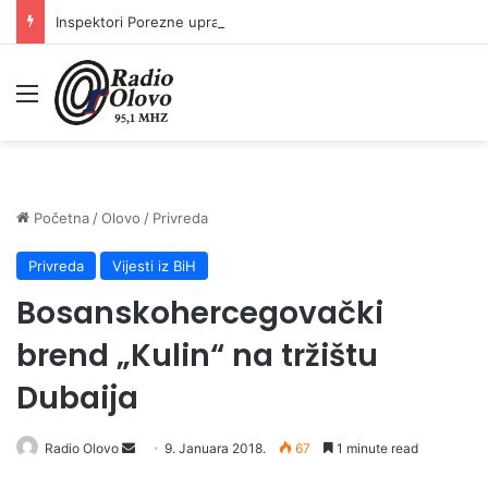
Inspektori Porezne uprave FBiH na području ZDK izvršili 24 inspekcijska nadzora
Meni
Početna
/
Olovo
/
Privreda
Privreda
Vijesti iz BiH
Bosanskohercegovački
brend „Kulin“ na tržištu
Dubaija
Radio Olovo
S
9. Januara 2018.
67
1 minute read
e