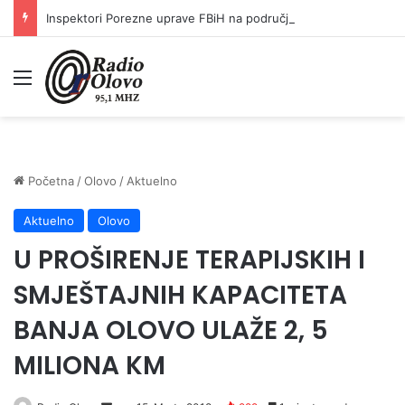
Inspektori Porezne uprave FBiH na području ZDK izvršili 24 inspekcijska nadzora
Meni
Početna
/
Olovo
/
Aktuelno
Aktuelno
Olovo
U PROŠIRENJE TERAPIJSKIH I
SMJEŠTAJNIH KAPACITETA
BANJA OLOVO ULAŽE 2, 5
MILIONA KM