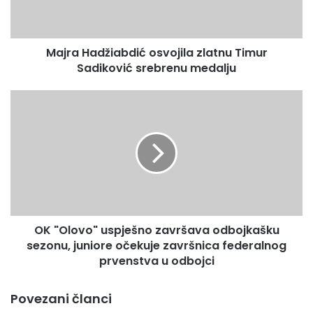
a
njihovom završetku.
d
ž
Majra Hadžiabdić osvojila zlatnu Timur
i
Sadiković srebrenu medalju
a
b
d
O
i
K
ć
"
o
O
s
l
v
o
o
v
j
o
i
"
l
OK "Olovo" uspješno završava odbojkašku
u
a
sezonu, juniore očekuje završnica federalnog
s
z
p
prvenstva u odbojci
l
j
a
e
Povezani članci
t
š