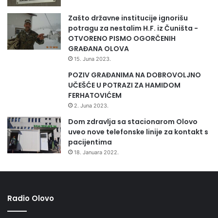
n
s
Zašto državne institucije ignorišu
t
potragu za nestalim H.F. iz Čuništa -
v
OTVORENO PISMO OGORČENIH
a
GRAĐANA OLOVA
u
15. Juna 2023.
o
POZIV GRAĐANIMA NA DOBROVOLJNO
d
UČEŠĆE U POTRAZI ZA HAMIDOM
b
FERHATOVIĆEM
o
j
2. Juna 2023.
c
Dom zdravlja sa stacionarom Olovo
i
uveo nove telefonske linije za kontakt s
pacijentima
18. Januara 2022.
Radio Olovo