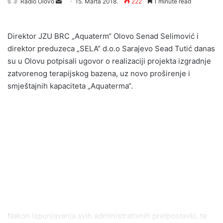
Radio Olovo
S
15. Marta 2018.
222
1 minute read
e
n
Direktor JZU BRC „Aquaterm“ Olovo Senad Selimović i
d
direktor preduzeca „SELA“ d.o.o Sarajevo Sead Tutić danas
a
su u Olovu potpisali ugovor o realizaciji projekta izgradnje
n
zatvorenog terapijskog bazena, uz novo proširenje i
e
smještajnih kapaciteta „Aquaterma“.
m
a
i
l
Nakon ispunjavanja svih administrativnih pretpostavki, te