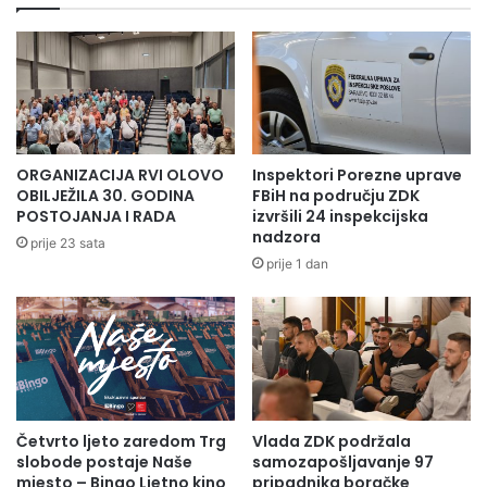
n
n
u
o
T
z
i
a
m
v
u
r
r
š
S
a
ORGANIZACIJA RVI OLOVO
Inspektori Porezne uprave
a
v
OBILJEŽILA 30. GODINA
FBiH na području ZDK
d
a
POSTOJANJA I RADA
izvršili 24 inspekcijska
i
o
nadzora
prije 23 sata
k
d
prije 1 dan
o
b
v
o
i
j
ć
k
s
a
r
š
e
k
b
Četvrto ljeto zaredom Trg
Vlada ZDK podržala
u
slobode postaje Naše
samozapošljavanje 97
r
s
mjesto – Bingo Ljetno kino
pripadnika boračke
e
e