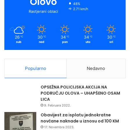
Olovo
v
48%
o
e
r
y
2.71 km/h
r
Rastjerani oblaci
š
k
a
n
i
m
c
26
30
34
34
30
℃
℃
℃
℃
℃
a
sub
ned
pon
uto
sri
f
e
d
e
Popularno
Nedavno
r
a
l
OPSEŽNA POLICIJSKA AKCIJA NA
n
PODRUČJU OLOVA – UHAPŠENO OSAM
o
LICA
g
9. Februara 2022.
p
r
Obavijest za isplatu jednokratne
v
novčane naknade u iznosu od 100 KM
e
17. Novembra 2023.