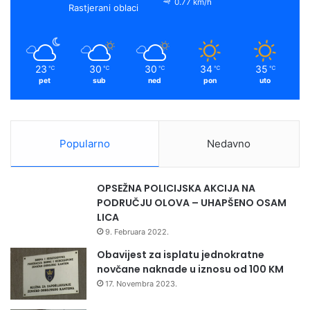
o
e
r
y
0.77 km/h
a
Rastjerani oblaci
-
k
a
S
j
m
e
23
30
30
34
35
℃
℃
℃
℃
℃
ć
pet
sub
ned
pon
uto
a
n
j
e
Popularno
Nedavno
n
a
p
OPSEŽNA POLICIJSKA AKCIJA NA
o
PODRUČJU OLOVA – UHAPŠENO OSAM
g
LICA
i
9. Februara 2022.
n
u
Obavijest za isplatu jednokratne
l
novčane naknade u iznosu od 100 KM
e
17. Novembra 2023.
p
r