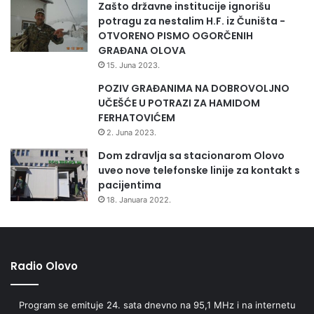
Zašto državne institucije ignorišu
i
potragu za nestalim H.F. iz Čuništa -
p
OTVORENO PISMO OGORČENIH
a
GRAĐANA OLOVA
d
15. Juna 2023.
n
POZIV GRAĐANIMA NA DOBROVOLJNO
i
UČEŠĆE U POTRAZI ZA HAMIDOM
k
FERHATOVIĆEM
e
p
2. Juna 2023.
o
Dom zdravlja sa stacionarom Olovo
l
uveo nove telefonske linije za kontakt s
i
pacijentima
c
18. Januara 2022.
i
j
e
i
z
Radio Olovo
O
l
Program se emituje 24. sata dnevno na 95,1 MHz i na internetu
o