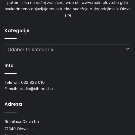
putem linka na našoj zvaničnoj web str www.radio.olovo.ba gdje
v
svakodnevno objavljujemo aktuelne sadržaje o događajima iz Olova
a
i šire.
Kategorije
Kategorije
Info
Telefon: 032 828 010
E-mail: oradio@bih.net.ba
Adresa
Branilaca Olova bb
71340 Olovo