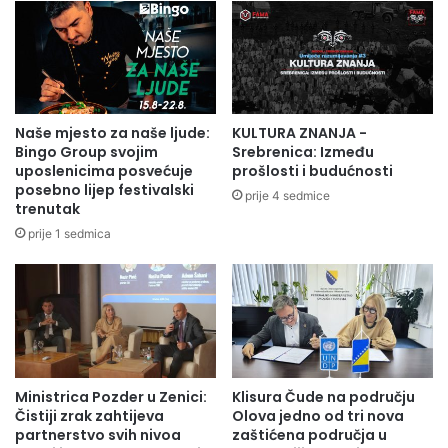
u
a
S
u
o
n
l
u
u
t
n
r
u
Naše mjesto za naše ljude:
KULTURA ZNANJA -
a
p
Bingo Group svojim
Srebrenica: Između
š
r
uposlenicima posvećuje
prošlosti i budućnosti
n
posebno lijep festivalski
o
prije 4 sedmice
trenutak
j
s
i
l
prije 1 sedmica
h
a
p
v
o
i
s
l
l
a
o
9
v
1
Ministrica Pozder u Zenici:
Klisura Čude na području
a
.
Čistiji zrak zahtijeva
Olova jedno od tri nova
Z
r
partnerstvo svih nivoa
zaštićena područja u
e
o