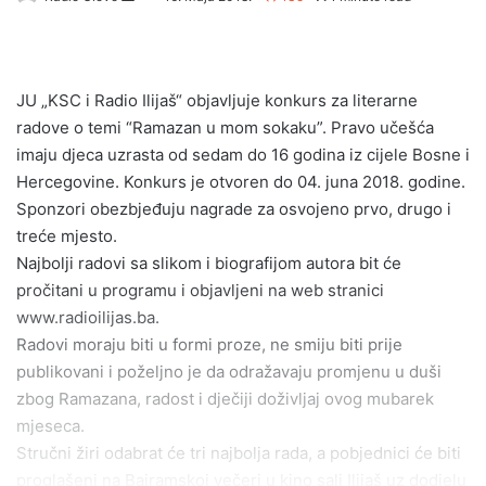
e
n
d
JU „KSC i Radio Ilijaš“ objavljuje konkurs za literarne
a
radove o temi “Ramazan u mom sokaku”. Pravo učešća
n
e
imaju djeca uzrasta od sedam do 16 godina iz cijele Bosne i
m
Hercegovine. Konkurs je otvoren do 04. juna 2018. godine.
a
Sponzori obezbjeđuju nagrade za osvojeno prvo, drugo i
i
treće mjesto.
l
Najbolji radovi sa slikom i biografijom autora bit će
pročitani u programu i objavljeni na web stranici
www.radioilijas.ba.
Radovi moraju biti u formi proze, ne smiju biti prije
publikovani i poželjno je da odražavaju promjenu u duši
zbog Ramazana, radost i dječiji doživljaj ovog mubarek
mjeseca.
Stručni žiri odabrat će tri najbolja rada, a pobjednici će biti
proglašeni na Bajramskoj večeri u kino sali Ilijaš uz dodjelu