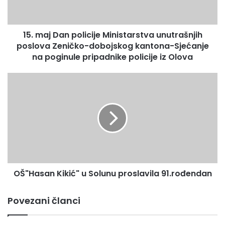
D
a
n
15. maj Dan policije Ministarstva unutrašnjih
p
poslova Zeničko-dobojskog kantona-Sjećanje
o
l
na poginule pripadnike policije iz Olova
i
c
O
i
Š
j
"
e
H
M
a
i
s
n
a
i
n
s
K
t
OŠ"Hasan Kikić" u Solunu proslavila 91.rođendan
i
a
k
r
i
Povezani članci
s
ć
t
"
v