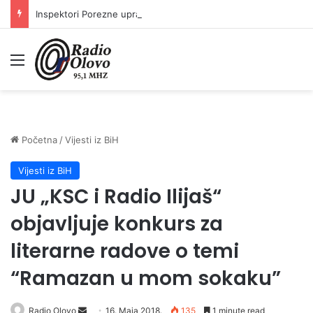
Inspektori Porezne uprave FBiH na području ZDK izvršili 24 inspekcijska nadzora
Meni
Početna
/
Vijesti iz BiH
Vijesti iz BiH
JU „KSC i Radio Ilijaš“
objavljuje konkurs za
literarne radove o temi
“Ramazan u mom sokaku”
Radio Olovo
S
16. Maja 2018.
135
1 minute read