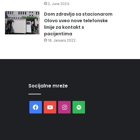
2. Juna 2023.
Dom zdravlja sa stacionarom
Olovo uveo nove telefonske
linije za kontakt s
pacijentima
18. Januara 2022.
Socijalne mreže
Facebook
YouTube
Instagram
Spotify