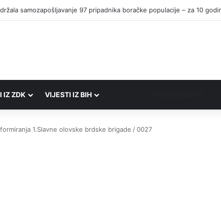
I IZ ZDK
VIJESTI IZ BIH
RADIO UŽIVO
formiranja 1.Slavne olovske brdske brigade
/
0027