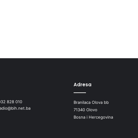
Adresa
032 828 010
Branilaca Olova bb
radio@bih.net.ba
71340 Olovo
Bosna i Hercegovina