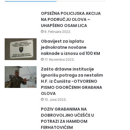
OPSEŽNA POLICIJSKA AKCIJA
NA PODRUČJU OLOVA –
UHAPŠENO OSAM LICA
9. Februara 2022.
Obavijest za isplatu
jednokratne novčane
naknade u iznosu od 100 KM
17. Novembra 2023.
Zašto državne institucije
ignorišu potragu za nestalim
H.F. iz Čuništa -OTVORENO
PISMO OGORČENIH GRAĐANA
OLOVA
15. Juna 2023.
POZIV GRAĐANIMA NA
DOBROVOLJNO UČEŠĆE U
POTRAZI ZA HAMIDOM
FERHATOVIĆEM