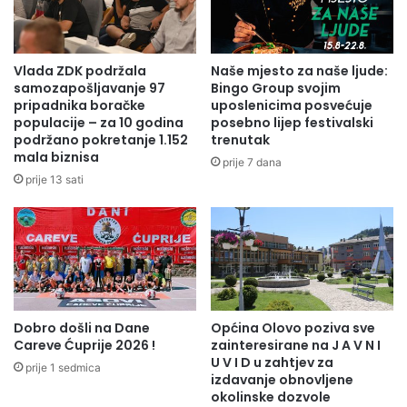
P
p
E
i
T
n
R
o
Vlada ZDK podržala
Naše mjesto za naše ljude:
O
m
samozapošljavanje 97
Bingo Group svojim
V
s
pripadnika boračke
uposlenicima posvećuje
I
populacije – za 10 godina
posebno lijep festivalski
v
podržano pokretanje 1.152
trenutak
Ć
e
mala biznisa
I
t
prije 7 dana
N
i
prije 13 sati
A
š
R
t
I
u
J
u
E
O
C
l
I
o
Dobro došli na Dane
Općina Olovo poziva sve
S
v
Careve Ćuprije 2026 !
zainteresirane na J A V N I
T
u
U V I D u zahtjev za
prije 1 sedmica
U
izdavanje obnovljene
P
okolinske dozvole