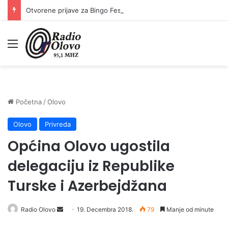
Otvorene prijave za Bingo Festival Fits: Odaberite outfit s omiljenim influencerom i zablistajte na Crvenom tepihu Sarajevo Film Festivala
Meni
Početna
/
Olovo
Olovo
Privreda
Općina Olovo ugostila
delegaciju iz Republike
Turske i Azerbejdžana
Radio Olovo
S
19. Decembra 2018.
79
Manje od minute
e