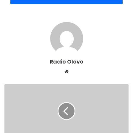
Radio Olovo
We
bsi
te
P
O
T
P
I
S
A
N