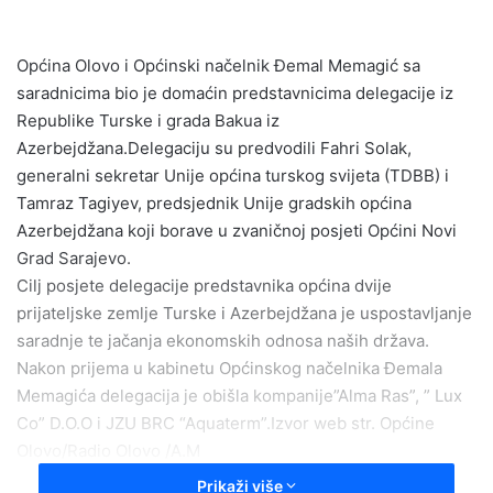
n
d
Općina Olovo i Općinski načelnik Đemal Memagić sa
a
saradnicima bio je domaćin predstavnicima delegacije iz
n
e
Republike Turske i grada Bakua iz
m
Azerbejdžana.Delegaciju su predvodili Fahri Solak,
a
generalni sekretar Unije općina turskog svijeta (TDBB) i
i
Tamraz Tagiyev, predsjednik Unije gradskih općina
l
Azerbejdžana koji borave u zvaničnoj posjeti Općini Novi
Grad Sarajevo.
Cilj posjete delegacije predstavnika općina dvije
prijateljske zemlje Turske i Azerbejdžana je uspostavljanje
saradnje te jačanja ekonomskih odnosa naših država.
Nakon prijema u kabinetu Općinskog načelnika Đemala
Memagića delegacija je obišla kompanije”Alma Ras”, ” Lux
Co” D.O.O i JZU BRC “Aquaterm”.Izvor web str. Općine
Olovo/Radio Olovo /A.M
Prikaži više