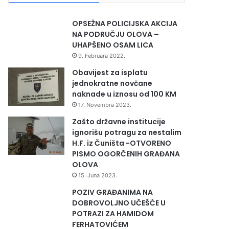
OPSEŽNA POLICIJSKA AKCIJA
NA PODRUČJU OLOVA –
UHAPŠENO OSAM LICA
9. Februara 2022.
Obavijest za isplatu
jednokratne novčane
naknade u iznosu od 100 KM
17. Novembra 2023.
Zašto državne institucije
ignorišu potragu za nestalim
H.F. iz Čuništa -OTVORENO
PISMO OGORČENIH GRAĐANA
OLOVA
15. Juna 2023.
POZIV GRAĐANIMA NA
DOBROVOLJNO UČEŠĆE U
POTRAZI ZA HAMIDOM
FERHATOVIĆEM