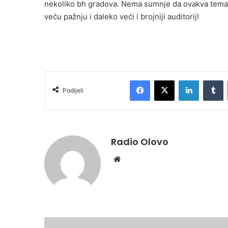
nekoliko bh gradova. Nema sumnje da ovakva tematik
veću pažnju i daleko veći i brojniji auditorij!
Facebook
X
LinkedIn
T
Podijeli
Radio Olovo
Website
NASTAVLJA