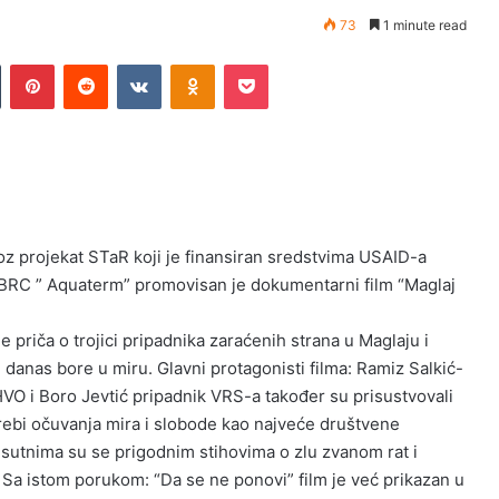
73
1 minute read
n
Tumblr
Pinterest
Reddit
VKontakte
Odnoklassniki
Pocket
roz projekat STaR koji je finansiran sredstvima USAID-a
 u BRC ” Aquaterm” promovisan je dokumentarni film “Maglaj
e priča o trojici pripadnika zaraćenih strana u Maglaju i
 danas bore u miru. Glavni protagonisti filma: Ramiz Salkić-
HVO i Boro Jevtić pripadnik VRS-a također su prisustvovali
otrebi očuvanja mira i slobode kao najveće društvene
isutnima su se prigodnim stihovima o zlu zvanom rat i
”. Sa istom porukom: “Da se ne ponovi” film je već prikazan u