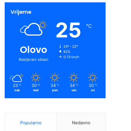
Vrijeme
25
℃
Olovo
25º - 22º
62%
0.79 km/h
Rastjerani oblaci
23
30
34
34
30
℃
℃
℃
℃
℃
sub
ned
pon
uto
sri
Popularno
Nedavno