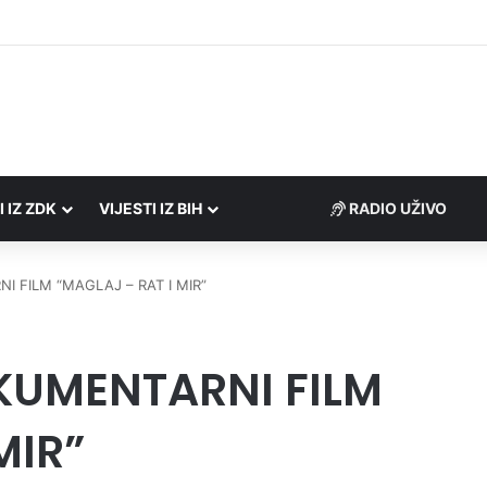
Porezne uprave FBiH na području ZDK izvršili 24 inspekcijska nadzora
I IZ ZDK
VIJESTI IZ BIH
RADIO UŽIVO
 FILM “MAGLAJ – RAT I MIR”
UMENTARNI FILM
MIR”