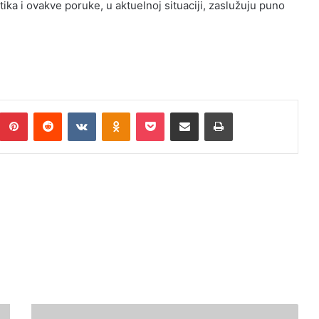
a i ovakve poruke, u aktuelnoj situaciji, zaslužuju puno
umblr
Pinterest
Reddit
VKontakte
Odnoklassniki
Pocket
Podijeli putem Emaila
Print
Komisija