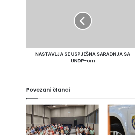
SE
USPJEŠNA
SARADNJA
SA
UNDP-
om
NASTAVLJA SE USPJEŠNA SARADNJA SA
UNDP-om
Povezani članci