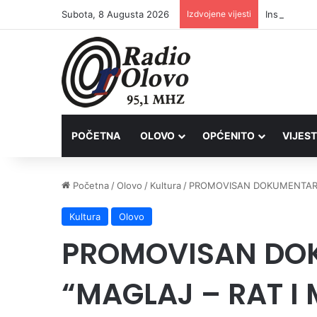
Subota, 8 Augusta 2026
Izdvojene vijesti
Inspektori 
POČETNA
OLOVO
OPĆENITO
VIJEST
Početna
/
Olovo
/
Kultura
/
PROMOVISAN DOKUMENTARNI
Kultura
Olovo
PROMOVISAN DOK
“MAGLAJ – RAT I 