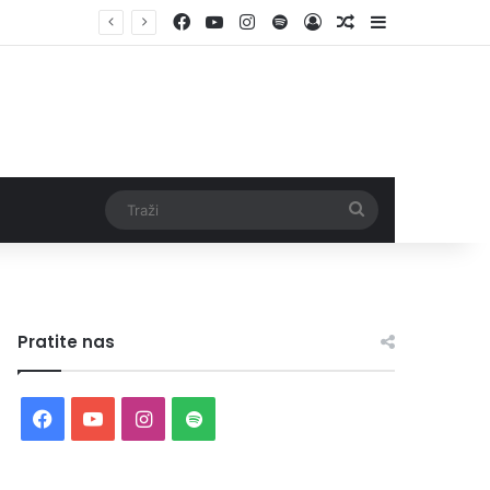
Facebook
YouTube
Instagram
Spotify
Log In
Random Article
Sidebar
Traži
Pratite nas
Facebook
YouTube
Instagram
Spotify