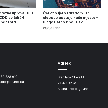
orezne uprave FBiH
Četvrto ljeto zaredom Trg
ZDK izvršili 24
slobode postaje Naše mjesto –
a nadzora
Bingo Ljetno kino Tuzla
prije 1 dan
Adresa
032 828 010
Branilaca Olova bb
radio@bih.net.ba
71340 Olovo
Bosna i Hercegovina