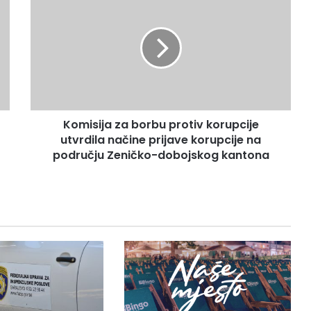
za
borbu
protiv
korupcije
utvrdila
načine
prijave
korupcije
Komisija za borbu protiv korupcije
na
području
utvrdila načine prijave korupcije na
Zeničko-
području Zeničko-dobojskog kantona
dobojskog
kantona