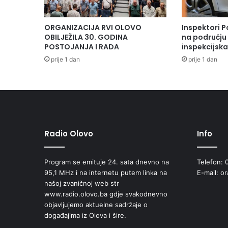
ORGANIZACIJA RVI OLOVO
Inspektori P
OBILJEŽILA 30. GODINA
na području 
POSTOJANJA I RADA
inspekcijsk
prije 1 dan
prije 1 dan
Radio Olovo
Info
Program se emituje 24. sata dnevno na
Telefon: 
95,1 MHz i na internetu putem linka na
E-mail: o
našoj zvaničnoj web str
www.radio.olovo.ba gdje svakodnevno
objavljujemo aktuelne sadržaje o
događajima iz Olova i šire.