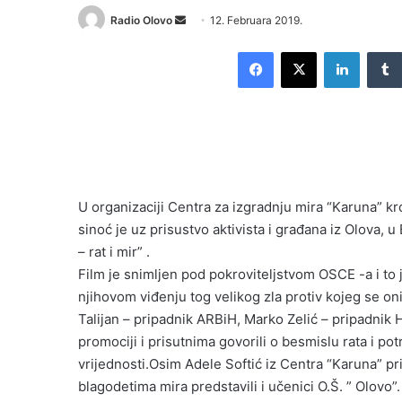
Send
Radio Olovo
12. Februara 2019.
an
Facebook
X
LinkedI
email
U organizaciji Centra za izgradnju mira “Karuna” k
sinoć je uz prisustvo aktivista i građana iz Olova,
– rat i mir” .
Film je snimljen pod pokroviteljstvom OSCE -a i to j
njihovom viđenju tog velikog zla protiv kojeg se oni
Talijan – pripadnik ARBiH, Marko Zelić – pripadnik 
promociji i prisutnima govorili o besmislu rata i p
vrijednosti.Osim Adele Softić iz Centra “Karuna” pr
blagodetima mira predstavili i učenici O.Š. ” Olovo