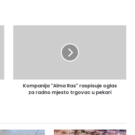
Kompanija
"Alma
Ras"
raspisuje
oglas
za
radno
mjesto
trgovac
Kompanija "Alma Ras" raspisuje oglas
u
pekari
za radno mjesto trgovac u pekari