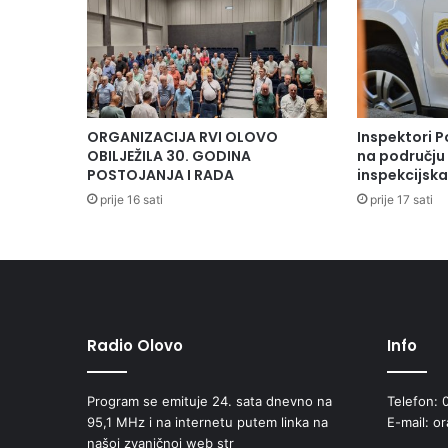
ORGANIZACIJA RVI OLOVO
Inspektori P
OBILJEŽILA 30. GODINA
na području 
POSTOJANJA I RADA
inspekcijsk
prije 16 sati
prije 17 sati
Radio Olovo
Info
Program se emituje 24. sata dnevno na
Telefon: 
95,1 MHz i na internetu putem linka na
E-mail: o
našoj zvaničnoj web str