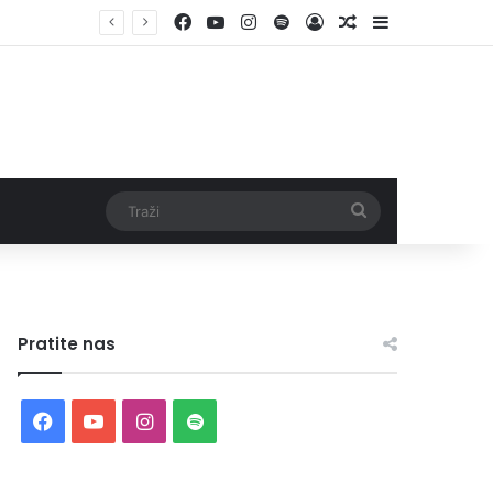
Facebook
YouTube
Instagram
Spotify
Log In
Random Article
Sidebar
Traži
Pratite nas
Facebook
YouTube
Instagram
Spotify