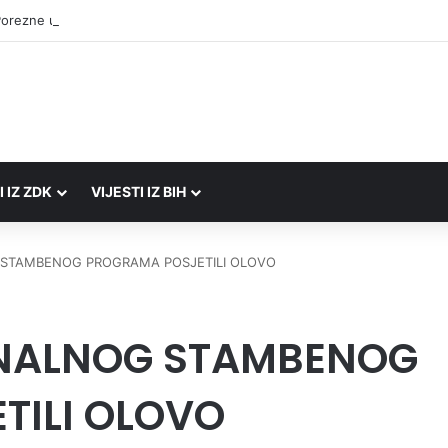
Porezne uprave FBiH na području ZDK izvršili 24 inspekcijska nadzora
I IZ ZDK
VIJESTI IZ BIH
RADIO UŽIVO
 STAMBENOG PROGRAMA POSJETILI OLOVO
ONALNOG STAMBENOG
TILI OLOVO