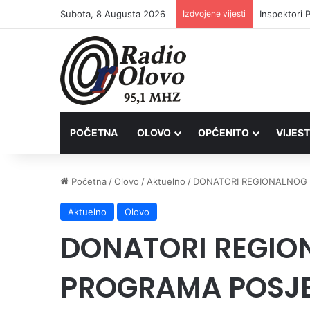
Subota, 8 Augusta 2026
Izdvojene vijesti
Inspektori 
POČETNA
OLOVO
OPĆENITO
VIJEST
Početna
/
Olovo
/
Aktuelno
/
DONATORI REGIONALNOG
Aktuelno
Olovo
DONATORI REGI
PROGRAMA POSJE