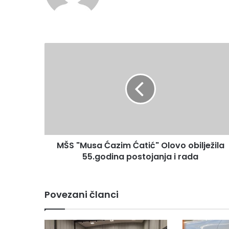
MŠS
"Musa
Ćazim
Ćatić"
Olovo
obilježila
55.godina
postojanja
i
MŠS "Musa Ćazim Ćatić" Olovo obilježila
rada
55.godina postojanja i rada
Povezani članci