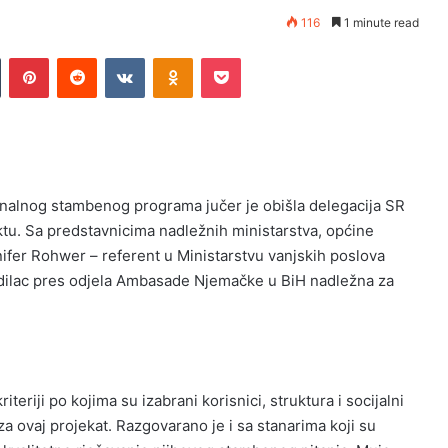
116
1 minute read
n
Tumblr
Pinterest
Reddit
VKontakte
Odnoklassniki
Pocket
nalnog stambenog programa jučer je obišla delegacija SR
u. Sa predstavnicima nadležnih ministarstva, općine
nifer Rohwer – referent u Ministarstvu vanjskih poslova
odilac pres odjela Ambasade Njemačke u BiH nadležna za
teriji po kojima su izabrani korisnici, struktura i socijalni
 za ovaj projekat. Razgovarano je i sa stanarima koji su