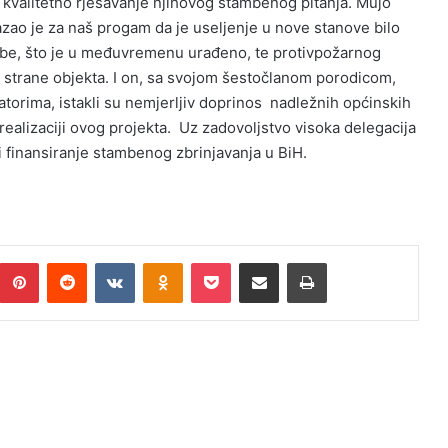
 i kvalitetno rješavanje njihovog stambenog pitanja. Mujo
zao je za naš progam da je useljenje u nove stanove bilo
sobe, što je u međuvremenu urađeno, te protivpožarnog
e strane objekta. I on, sa svojom šestočlanom porodicom,
atorima, istakli su nemjerljiv doprinos nadležnih općinskih
ealizaciji ovog projekta. Uz zadovoljstvo visoka delegacija
 finansiranje stambenog zbrinjavanja u BiH.
umblr
Pinterest
Reddit
VKontakte
Odnoklassniki
Pocket
Podijeli putem Emaila
Print