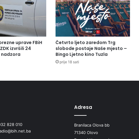
orezne uprave FBiH
Četvrto ljeto zaredom Trg
ZDK izvršili 24
slobode postaje Naše mjesto –
a nadzora
Bingo Ljetno kino Tuzla
prije 18 sati
Adresa
032 828 010
Branilaca Olova bb
radio@bih.net.ba
71340 Olovo