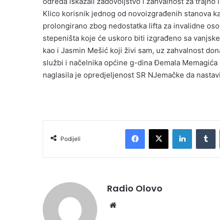
odreda iskazali zadovoljstvo i zahvalnost za trajno
Klico korisnik jednog od novoizgrađenih stanova ka
prolongirano zbog nedostatka lifta za invalidne o
stepeništa koje će uskoro biti izgrađeno sa vanjsk
kao i Jasmin Mešić koji živi sam, uz zahvalnost don
službi i načelnika općine g-dina Đemala Memagića r
naglasila je opredjeljenost SR NJemačke da nastavi
Facebook
X
LinkedIn
T
Podijeli
Radio Olovo
Website