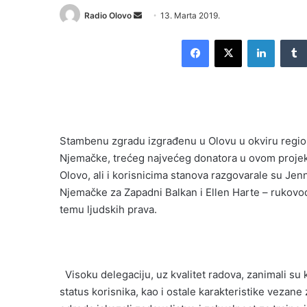
Send
Radio Olovo
13. Marta 2019.
an
Facebook
X
LinkedI
email
Stambenu zgradu izgrađenu u Olovu u okviru regio
Njemačke, trećeg najvećeg donatora u ovom projekt
Olovo, ali i korisnicima stanova razgovarale su Jen
Njemačke za Zapadni Balkan i Ellen Harte – rukov
temu ljudskih prava.
Visoku delegaciju, uz kvalitet radova, zanimali su kri
status korisnika, kao i ostale karakteristike vezane