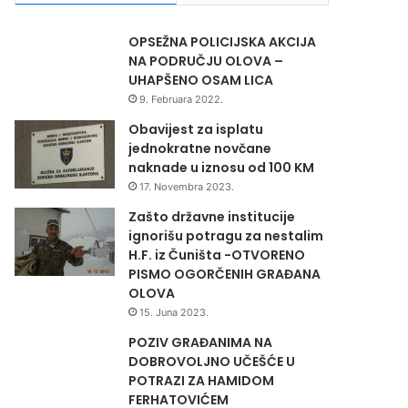
OPSEŽNA POLICIJSKA AKCIJA
NA PODRUČJU OLOVA –
UHAPŠENO OSAM LICA
9. Februara 2022.
Obavijest za isplatu
jednokratne novčane
naknade u iznosu od 100 KM
17. Novembra 2023.
Zašto državne institucije
ignorišu potragu za nestalim
H.F. iz Čuništa -OTVORENO
PISMO OGORČENIH GRAĐANA
OLOVA
15. Juna 2023.
POZIV GRAĐANIMA NA
DOBROVOLJNO UČEŠĆE U
POTRAZI ZA HAMIDOM
FERHATOVIĆEM