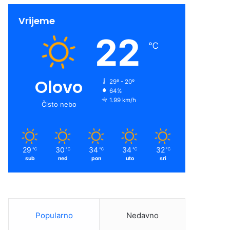
Vrijeme
22
℃
Olovo
29º - 20º
64%
1.99 km/h
Čisto nebo
29
30
34
34
32
℃
℃
℃
℃
℃
sub
ned
pon
uto
sri
Popularno
Nedavno