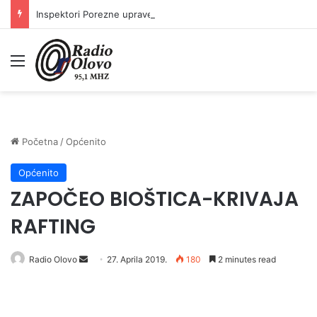
Inspektori Porezne uprave FBiH na području ZDK izvršili 24 inspekcijska nadzora
Meni
Početna
/
Općenito
Općenito
ZAPOČEO BIOŠTICA-KRIVAJA
RAFTING
Send
Radio Olovo
27. Aprila 2019.
180
2 minutes read
an
email