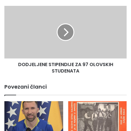
DODJELJENE
STIPENDIJE
ZA
97
OLOVSKIH
STUDENATA
DODJELJENE STIPENDIJE ZA 97 OLOVSKIH
STUDENATA
Među rafterskim čamcima danas i dva kajaka. Vozit će ih
komšije iz Sokoca Vladan Pantić i Mladen Borovčanin. –
Povezani članci
Došli smo ovdje da se upoznamo sa ovim divnim ljudima,
ljubiteljima rijeka i netaknute prirode. Želimo da učešćem
doprinesemo promocije Bioštice koja je naše zajedničko
bogatsvo – kazali su gosti iz Sokoca.