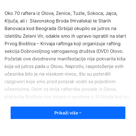
Oko 70 raftera iz Olova, Zenice, Tuzle, Sokoca, Jajca,
Ključa, ali i Slavonskog Broda (Hrvatska) te Starih
Banovaca kod Beograda (Srbija) okupilo se jutros na
izletištu Zeleni Vir, odakle smo ih upravo ispratili na start
Prvog Bioštica – Krivaja raftinga koji organizuje rafting
sekcija Dobrovoljnog vatrogasnog društva (DVD) Olovo.
Početak ove dvodnevne manifestacije nije pokvarila kiša
koja od jutros pada u Olovu. Naprotiv, raspoloženje svih
učesnika bilo je na visokom nivou, što su potvrdili
razgovori koje smo pred polazak vodili sa pojedinim
učesnicima. Osim za dvije rafterske posade iz Olova,
plahovita Bioštica nije strana ni gostima iz Sl.Broda koji su
se prije nekoliko godina spustili ovom etapom. – Drago mi
je da sam danas ponovo ovdje, na Bioštici, da vidim
Prikaži više
poznata lica domaćina iz Olova, ali i raftera iz brojnih
drugih gradova iz BiH, ali evo i Hrvatske i Srbije. Ne
sumnjam da nas čeka još jedna nezaboravna avantura –