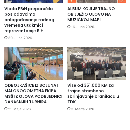
Vlada FBiH preporučila
ALBUM KOJI JE TRAJNO
poslodavcima
OBILJEŽIO OLOVO NA
prilagođavanje radnog
MUZIČKOJ MAPI
vremena utakmici
16. Juna 2026.
reprezentacije BiH
30. Juna 2026.
ODBOJKAŠICE IZ SOLUNA I
Više od 351.000 KM za
U ime domaćina – rafterske ekipe DVD Olovo Adin Pašalić,
MALONOGOMETNA EKIPA
trajno stambeno
MSŠ IZ OLOVA PODBJEDNICI
zbrinjavanje branilaca u
nakon uputa, svim rafterskim ekipama poželio je lijep
DANAŠNJIH TURNIRA
ZDK
ugođaj i uspješnu vožnju kroz kanjon Bioštice. Za naš
21. Maja 2026.
3. Marta 2026.
program potvrdio je da su sve pripreme protekle po planu i
da su se sve prijavljene ekipe stigle na polazište. Sa
izletišta Zeleni Vir za sve učesnike obezbjeđen je prevoz