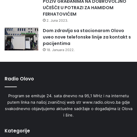
POZIV GRAĐANIMA NA DOBROVOLJNO
UČEŠĆE U POTRAZI ZA HAMIDOM
FERHATOVIĆEM
2. Juna 2023.
Dom zdravlja sa stacionarom Olovo
uveo nove telefonske linije za kontakt s
pacijentima
18. Januara 2022.
Radio Olovo
Program se emituje 24. sata dnevno na 95,1 MHz i na internetu
putem linka na našoj zvaničnoj web str www.radio.olovo.ba gdje
svakodnevno objavljujemo aktuelne sadržaje o događajima iz Olova
i šire.
Kategorije