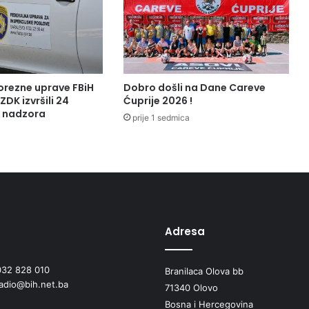
orezne uprave FBiH
Dobro došli na Dane Careve
ZDK izvršili 24
Ćuprije 2026 !
a nadzora
prije 1 sedmica
Adresa
032 828 010
Branilaca Olova bb
radio@bih.net.ba
71340 Olovo
Bosna i Hercegovina