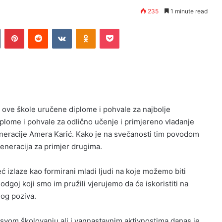
235
1 minute read
n
Tumblr
Pinterest
Reddit
VKontakte
Odnoklassniki
Pocket
ve škole uručene diplome i pohvale za najbolje
iplome i pohvale za odlično učenje i primjereno vladanje
eneracije Amera Karić. Kako je na svečanosti tim povodom
eneracija za primjer drugima.
eć izlaze kao formirani mladi ljudi na koje možemo biti
 odgoj koji smo im pružili vjerujemo da će iskoristiti na
nog poziva.
svom školovanju ali i vannastavnim aktivnostima danas je