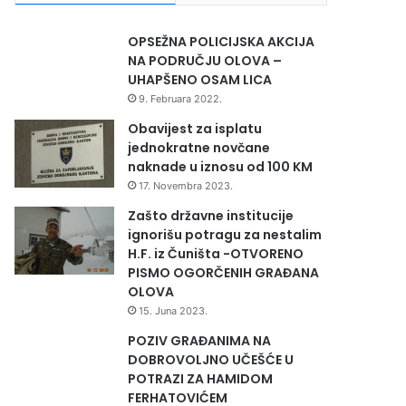
OPSEŽNA POLICIJSKA AKCIJA
NA PODRUČJU OLOVA –
UHAPŠENO OSAM LICA
9. Februara 2022.
Obavijest za isplatu
jednokratne novčane
naknade u iznosu od 100 KM
17. Novembra 2023.
Zašto državne institucije
ignorišu potragu za nestalim
H.F. iz Čuništa -OTVORENO
PISMO OGORČENIH GRAĐANA
OLOVA
15. Juna 2023.
POZIV GRAĐANIMA NA
DOBROVOLJNO UČEŠĆE U
POTRAZI ZA HAMIDOM
FERHATOVIĆEM