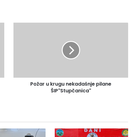
Požar
u
krugu
nekadašnje
pilane
ŠIP"Stupčanica"
Požar u krugu nekadašnje pilane
ŠIP"Stupčanica"