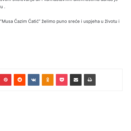
u .
Musa Ćazim Ćatić“ želimo puno sreće i uspjeha u životu i
umblr
Pinterest
Reddit
VKontakte
Odnoklassniki
Pocket
Podijeli putem Emaila
Print