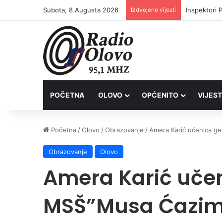
Subota, 8 Augusta 2026
Izdvojene vijesti
Inspektori 
POČETNA
OLOVO
OPĆENITO
VIJEST
Početna
/
Olovo
/
Obrazovanje
/
Amera Karić učenica g
Obrazovanje
Olovo
Amera Karić učen
MSŠ”Musa Ćazim