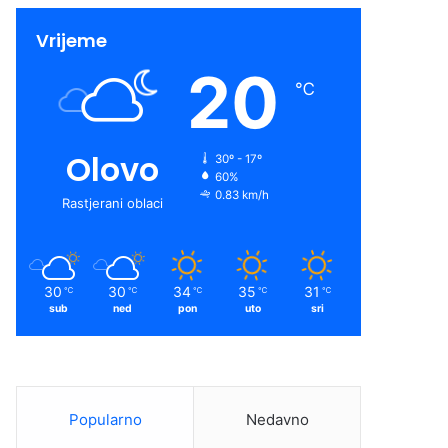
Vrijeme
20
℃
Olovo
30º - 17º
60%
0.83 km/h
Rastjerani oblaci
30
30
34
35
31
℃
℃
℃
℃
℃
sub
ned
pon
uto
sri
Popularno
Nedavno