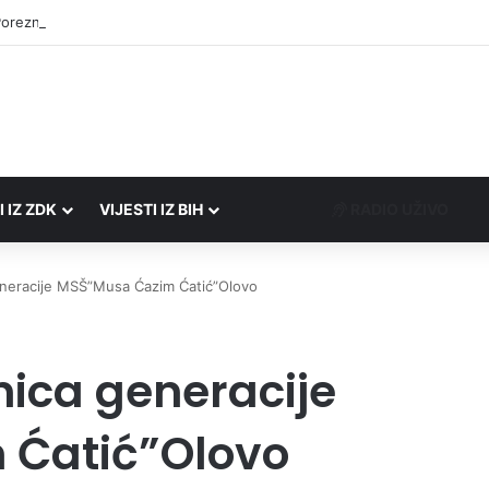
Porezne uprave FBiH na području ZDK izvršili 24 inspekcijska nadzora
I IZ ZDK
VIJESTI IZ BIH
RADIO UŽIVO
eneracije MSŠ”Musa Ćazim Ćatić”Olovo
ica generacije
 Ćatić”Olovo