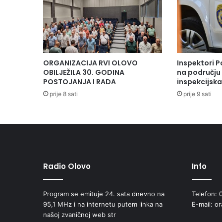
ORGANIZACIJA RVI OLOVO
Inspektori P
OBILJEŽILA 30. GODINA
na području 
POSTOJANJA I RADA
inspekcijsk
prije 8 sati
prije 9 sati
Radio Olovo
Info
Program se emituje 24. sata dnevno na
Telefon: 
95,1 MHz i na internetu putem linka na
E-mail: o
našoj zvaničnoj web str