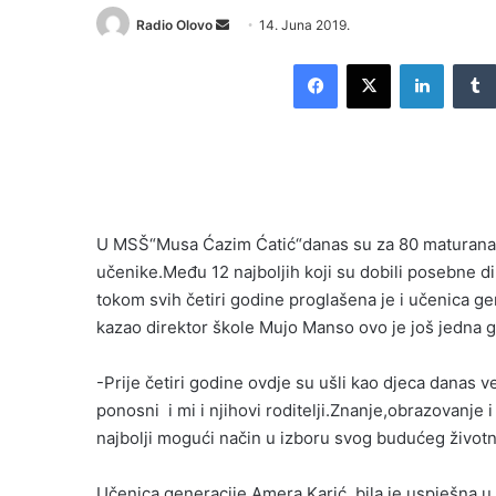
Send
Radio Olovo
14. Juna 2019.
an
Facebook
X
LinkedI
email
U MSŠ“Musa Ćazim Ćatić“danas su za 80 maturana o
učenike.Među 12 najboljih koji su dobili posebne d
tokom svih četiri godine proglašena je i učenica g
kazao direktor škole Mujo Manso ovo je još jedna g
-Prije četiri godine ovdje su ušli kao djeca danas v
ponosni i mi i njihovi roditelji.Znanje,obrazovanje i
najbolji mogući način u izboru svog budućeg život
Učenica generacije Amera Karić bila je uspješna u 