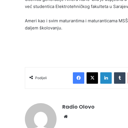
već studentica Elektrotehničkog fakulteta u Sarajev
Ameri kao i svim maturantima i maturanticama MSŠ“
daljem školovanju.
Facebook
X
LinkedIn
T
Podijeli
Radio Olovo
Website