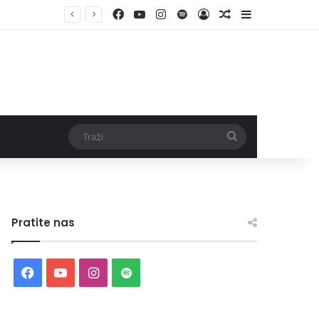
Facebook
YouTube
Instagram
Spotify
Log In
Random Article
Sidebar
Traži
Pratite nas
Facebook
YouTube
Instagram
Spotify