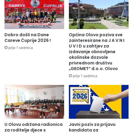
Dobro došli na Dane
Općina Olovo poziva sve
Careve Ćuprije 2026 !
zainteresirane na J A V N I
U V I D u zahtjev za
prije 1 sedmica
izdavanje obnovljene
okolinske dozvole
privrednom društvu
„GEOMET“ d.o.o. Olovo
prije 1 sedmica
U Olovu održana radionica
Javni poziv za prijavu
za roditelje djece s
kandidata za