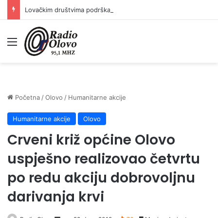
Lovačkim društvima podrška u iznosu od 138.000 KM
Meni
Početna
/
Olovo
/
Humanitarne akcije
Humanitarne akcije
Olovo
Crveni križ općine Olovo
uspješno realizovao četvrtu
po redu akciju dobrovoljnu
darivanja krvi