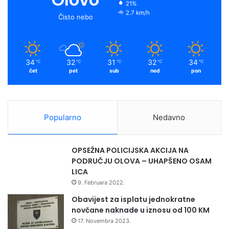
21%
2.7 km/h
Čisto nebo
34
32
31
32
34
℃
℃
℃
℃
℃
čet
pet
sub
ned
pon
Popularno
Nedavno
OPSEŽNA POLICIJSKA AKCIJA NA
PODRUČJU OLOVA – UHAPŠENO OSAM
LICA
9. Februara 2022.
Obavijest za isplatu jednokratne
novčane naknade u iznosu od 100 KM
17. Novembra 2023.