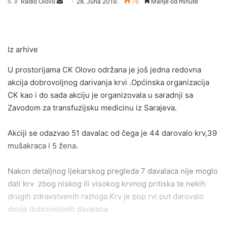
Send
Radio Olovo
28. Juna 2019.
76
Manje od minute
an
email
Iz arhive
U prostorijama CK Olovo održana je još jedna redovna
akcija dobrovoljnog darivanja krvi .Općinska organizacija
CK kao i do sada akciju je organizovala u saradnji sa
Zavodom za transfuzijsku medicinu iz Sarajeva.
Akciji se odazvao 51 davalac od čega je 44 darovalo krv,39
mušakraca i 5 žena.
Nakon detaljnog ljekarskog pregleda 7 davalaca nije moglo
dati krv zbog niskog ili visokog krvnog pritiska te nekih
drugih zdravstvenih razloga.Krv je pop rvi put darovalo
dvoje dobrovoljnih davalaca.