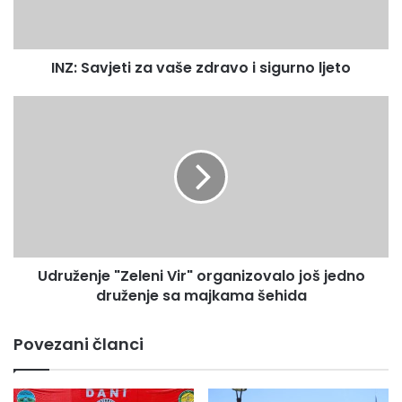
sigurno
ljeto
INZ: Savjeti za vaše zdravo i sigurno ljeto
Udruženje
"Zeleni
Vir"
organizovalo
još
jedno
druženje
sa
majkama
Udruženje "Zeleni Vir" organizovalo još jedno
šehida
druženje sa majkama šehida
Povezani članci