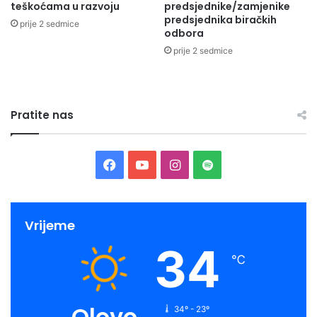
teškoćama u razvoju
predsjednike/zamjenike
predsjednika biračkih
prije 2 sedmice
odbora
prije 2 sedmice
Pratite nas
Facebook
YouTube
Instagram
Spotify
Vrijeme
34
℃
Olovo
34º - 23º